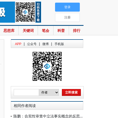
登录
注册
思想库
关键词
笔会
科普
排行
|
|
|
APP
公众号
微博
手机版
相同作者阅读
陈鹏：合宪性审查中立法事实概念的反思与重构