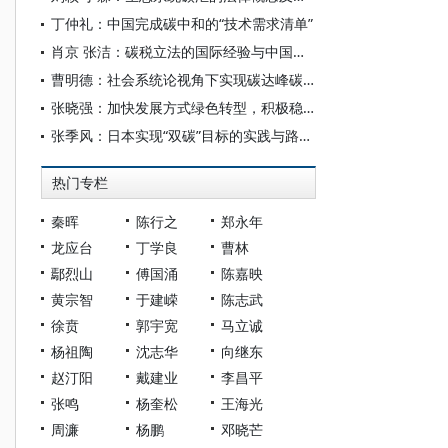
丁仲礼：中国完成碳中和的“技术需求清单”
肖京 张洁：碳税立法的国际经验与中国进路
曹明德：社会系统论视角下实现碳达峰碳中和目标的法律对策
张晓强：加快发展方式绿色转型，积极稳妥推进碳达峰碳中和
张季风：日本实现“双碳”目标的实践与路径研究——兼论对中国的启示与借鉴
热门专栏
秦晖
陈行之
郑永年
龙应台
丁学良
曹林
鄢烈山
傅国涌
陈嘉映
黄宗智
于建嵘
陈志武
徐贲
郭宇宽
马立诚
杨祖陶
沈志华
向继东
赵汀阳
戴建业
李昌平
张鸣
杨奎松
王海光
周濂
杨鹏
邓晓芒