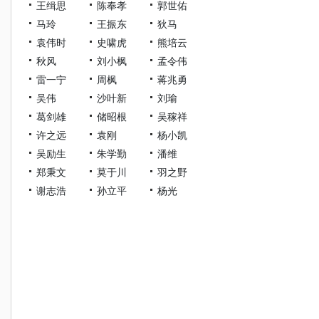
王缉思
陈奉孝
郭世佑
马玲
王振东
狄马
袁伟时
史啸虎
熊培云
秋风
刘小枫
孟令伟
雷一宁
周枫
蒋兆勇
吴伟
沙叶新
刘瑜
葛剑雄
储昭根
吴稼祥
许之远
袁刚
杨小凯
吴励生
朱学勤
潘维
郑秉文
莫于川
羽之野
谢志浩
孙立平
杨光