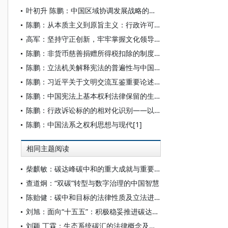
叶初升 陈鹏：中国区域协调发展战略的发展经济学贡献
陈鹏：从本质主义到原旨主义：行政许可界定路径之反思
高军：坚持守正创新，牢牢掌握文化领导权
陈鹏：非货币慈善捐赠所得税扣除的制度困境与完善
陈鹏：立法机关解释宪法的普遍性与中国语境
陈鹏：习近平关于文明交流互鉴重要论述的核心要义、逻辑理路与世界意义
陈鹏：中国宪法上基本权利法律保留的生成与构造
陈鹏：行政诉讼标的的相对化识别——以撤销诉讼为中心的阐释
陈鹏：中国法系之权利思想与现代[1]
相同主题阅读
柴麒敏：碳达峰碳中和的重大成就与重要任务
查道炯：“双碳”转型与数字治理的中国智慧
陈贻健：碳中和目标的法律性质及立法进路
刘旭：面向“十五五”：积极稳妥推进碳达峰碳中和
刘颖 丁霖：生态系统碳汇的法律概念及其权利构造