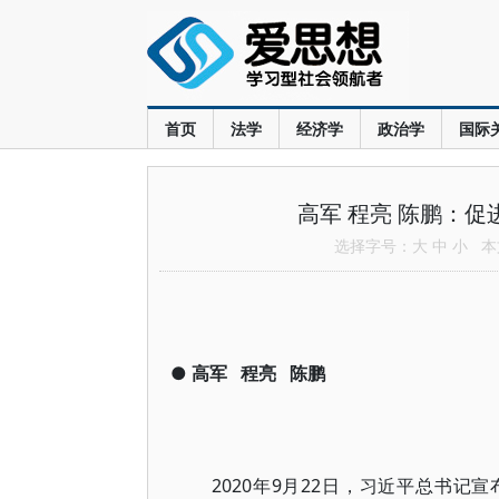
首页
法学
经济学
政治学
国际
高军 程亮 陈鹏：
选择字号：
大
中
小
本文
●
高军
程亮
陈鹏
2020年9月22日，习近平总书记