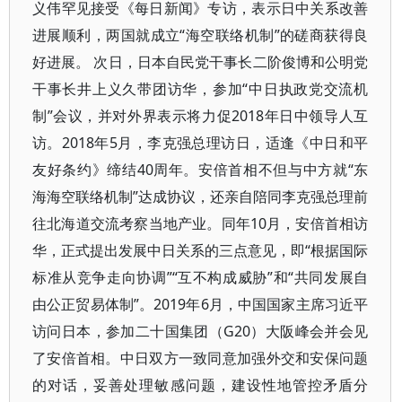
义伟罕见接受《每日新闻》专访，表示日中关系改善
进展顺利，两国就成立“海空联络机制”的磋商获得良
好进展。 次日，日本自民党干事长二阶俊博和公明党
干事长井上义久带团访华，参加“中日执政党交流机
制”会议，并对外界表示将力促2018年日中领导人互
访。2018年5月，李克强总理访日，适逢《中日和平
友好条约》缔结40周年。安倍首相不但与中方就“东
海海空联络机制”达成协议，还亲自陪同李克强总理前
往北海道交流考察当地产业。同年10月，安倍首相访
华，正式提出发展中日关系的三点意见，即“根据国际
标准从竞争走向协调”“互不构成威胁”和“共同发展自
由公正贸易体制”。2019年6月，中国国家主席习近平
访问日本，参加二十国集团（G20）大阪峰会并会见
了安倍首相。中日双方一致同意加强外交和安保问题
的对话，妥善处理敏感问题，建设性地管控矛盾分