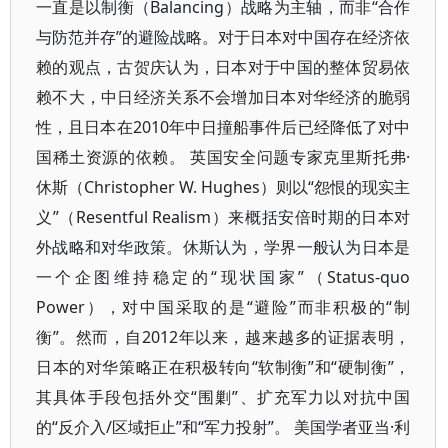
一直是以制衡（Balancing）战略为主轴，而非“合作
与防范并存”的避险战略。对于日本对中国存在经济依
赖的观点，古贺庆认为，日本对于中国的整体贸易依
赖不大，中日经济关系不会增加日本对华经济的脆弱
性，且日本在2010年中日撞船事件后已经降低了对中
国稀土资源的依赖。 英国安全问题专家克里斯托弗·
休斯（Christopher W. Hughes）则以“怨恨的现实主
义”（Resentful Realism）来概括安倍时期的日本对
外战略和对华政策。休斯认为，学界一般认为日本是
一个企图维持稳定的“现状国家”（Status-quo
Power），对中国采取的是“避险”而非积极的“制
衡”。然而，自2012年以来，越来越多的证据表明，
日本的对华策略正在积极转向“软制衡”和“硬制衡”，
其具体手段包括外交“围剿”、扩充军力以对抗中国
的“反介入/区域拒止”和“军力投射”。 美国学者亚当·利