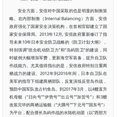
安全方面，安倍对中国采取的也是明显的制衡策
略。在内部制衡（Internal Balancing）方面，安倍
政府强化了国家安全决策机构，在首相官邸建立了国
家安全保障局。2013年12月, 安倍政府重新修订了指
导未来10年日本安全防卫战略的《防卫计划大纲》，
特别强调“统合机动防卫力”和“岛屿防卫”的建设，同
时破例大幅增加军费，更新海空军装备，提升自卫队
作战能力。尤其值得指出的是，安倍政府特别注重两
栖战力的建设。2012年到2016年间，日本自卫队在
美军的指导下组建两栖部队，反复演练反登岛作战，
预防中国军队攻占钓鱼岛。到2017年3月，以4艘直升
机母舰（“日向号”“伊势号”“出云号”“加贺号”）和3艘
改装完毕的两栖运输舰（“大隅号”“下北号”“国东号”）
为平台，配合擅长岛屿作战的水陆机动团（以“西部方