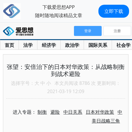
下载爱思想APP
立即下载
随时随地阅读精品文章
登录
注册
首页
法学
经济学
政治学
国际关系
社会学
张望：安倍治下的日本对华政策：从战略制衡
到战术避险
选择字号：
大
中
小
本文共阅读 8786 次 更新时间：
2021-03-19 12:09
进入专题：
制衡
避险
中日关系
日本对华政策
中
美日战略三角