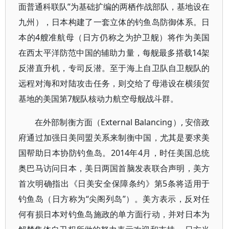
面普通科联队”为基础扩编的两栖作战部队，基地设在
九州），日本构建了一套立体的钓鱼岛防御体系。日
本的4艘准航母（日方仍称之为护卫舰）将作为美国
在西太平洋防范中国的辅助力量，每舰最多搭载14架
反潜直升机，专司反潜。至于海上自卫队自卫舰队的
远程对海和对陆攻击任务，则交给了母港设在横须贺
基地的美国第7舰队核动力航空母舰战斗群。
在外部制衡方面（External Balancing）, 安倍政
府通过加强日美同盟关系来制衡中国，尤其是要求美
国帮助日本协防钓鱼岛。2014年4月，时任美国总统
奥巴马访问日本，美日两国首脑发表联合声明，美方
首次明确指出《日美安全保障条约》第5条将适用于
钓鱼岛（日方称为“尖阁列岛”）。美方表示，反对任
何有损日本对钓鱼岛施政的单方面行动，并对日本为