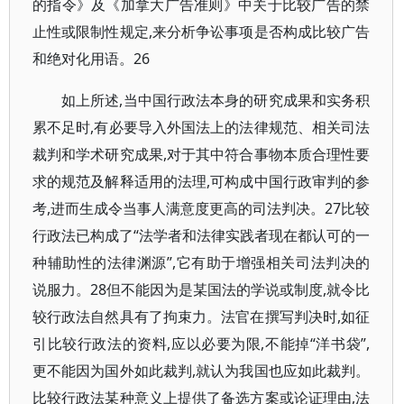
的指令》及《加拿大广告准则》中关于比较广告的禁
止性或限制性规定,来分析争讼事项是否构成比较广告
和绝对化用语。26
如上所述,当中国行政法本身的研究成果和实务积
累不足时,有必要导入外国法上的法律规范、相关司法
裁判和学术研究成果,对于其中符合事物本质合理性要
求的规范及解释适用的法理,可构成中国行政审判的参
考,进而生成令当事人满意度更高的司法判决。27比较
行政法已构成了“法学者和法律实践者现在都认可的一
种辅助性的法律渊源”,它有助于增强相关司法判决的
说服力。28但不能因为是某国法的学说或制度,就令比
较行政法自然具有了拘束力。法官在撰写判决时,如征
引比较行政法的资料,应以必要为限,不能掉“洋书袋”,
更不能因为国外如此裁判,就认为我国也应如此裁判。
比较行政法某种意义上提供了备选方案或论证理由,法