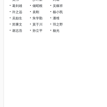
葛剑雄
储昭根
吴稼祥
许之远
袁刚
杨小凯
吴励生
朱学勤
潘维
郑秉文
莫于川
羽之野
谢志浩
孙立平
杨光