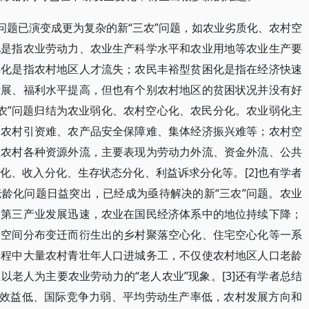
问题已演变成更为复杂的新“三农”问题，如农业劣质化、农村空
化是指农业劳动力、农业生产科学水平和农业用地等农业生产要
心化是指农村地区人才流失；农民丰裕型贫困化是指在经济快速
发展、福利水平提高，但也有个别农村地区的贫困状况并没有好
三农”问题归结为农业弱化、农村空心化、农民分化。农业弱化主
、农村引资难、农产品安全保障难、集体经济振兴难等；农村空
止农村各种资源外流，主要表现为劳动力外流、资金外流、公共
化、收入分化、生存状态分化、利益诉求分化等。[2]也有学者
龄化问题日益突出，已经成为亟待解决的新“三农”问题。农业
和第三产业发展迅速，农业在国民经济体系中的地位持续下降；
口空间分布变迁而衍生出的乡村聚落空心化、住宅空心化等一系
过程中大量农村青壮年人口进城务工，不仅使农村地区人口老龄
老人为主要农业劳动力的“老人农业”现象。[3]还有学者总结
业效益低、国际竞争力弱、平均劳动生产率低，农村发展方向和