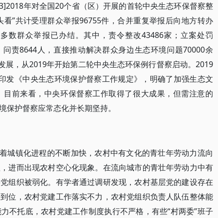
3]2018年对全国20个省（区）开展的首轮中央生态环保督察整
头看”共计受理群众举报96755件，合并重复举报后向地方转办
，绝大多数群众举报已办结。其中，责令整改43486家；立案处罚
7人，问责8644人，直接推动解决群众身边生态环境问题70000余
发展，从2019年开始第二轮中央生态环保例行督察启动。2019
厅印发《中央生态环境保护督察工作规定》，明确了加强生态文
。目前来看，中央环保督察工作取得了很大成果，但需注意的
境保护督察应常态化并长期坚持。
随着城镇化进程的不断加快，农村中有文化的青壮年劳动力流向
理，进而出现农村空心化现象。在流向城市的青壮年劳动力中有
层党组织被弱化。有学者通过调研发现，农村基层党的建设存在
不到位，农村党建工作落实不力，农村党组织负责人队伍整体能
力不托底，农村党建工作制度执行不严格，有些“村两委”班子