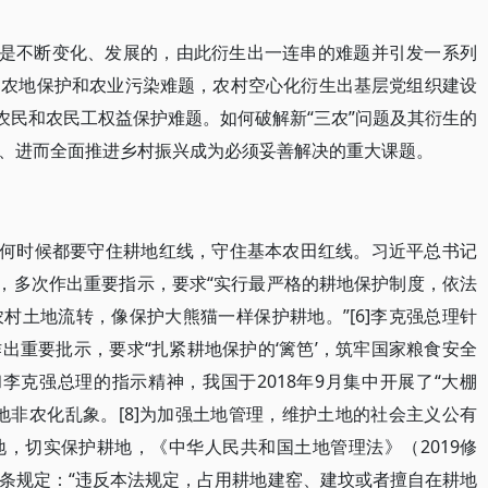
而是不断变化、发展的，由此衍生出一连串的难题并引发一系列
出农地保护和农业污染难题，农村空心化衍生出基层党组织建设
农民和农民工权益保护难题。如何破解新“三农”问题及其衍生的
、进而全面推进乡村振兴成为必须妥善解决的重大课题。
任何时候都要守住耕地红线，守住基本农田红线。习近平总书记
护，多次作出重要指示，要求“实行最严格的耕地保护制度，依法
村土地流转，像保护大熊猫一样保护耕地。”[6]李克强总理针
出重要批示，要求“扎紧耕地保护的‘篱笆’，筑牢国家粮食安全
和李克强总理的指示精神，我国于2018年9月集中开展了“大棚
地非农化乱象。[8]为加强土地管理，维护土地的社会主义公有
，切实保护耕地，《中华人民共和国土地管理法》（2019修
条规定：“违反本法规定，占用耕地建窑、建坟或者擅自在耕地