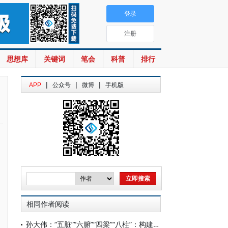
登录
注册
思想库
关键词
笔会
科普
排行
|
|
|
APP
公众号
微博
手机版
相同作者阅读
孙大伟：“五脏”“六腑”“四梁”“八柱”：构建中国纪检监察学自主知识体系的着力点