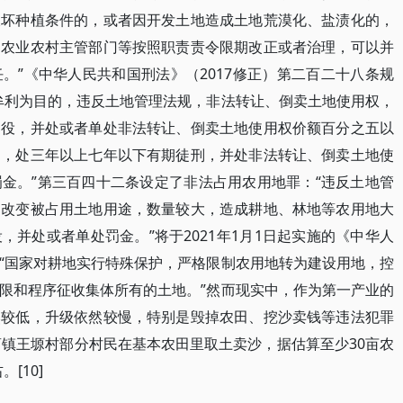
破坏种植条件的，或者因开发土地造成土地荒漠化、盐渍化的，
、农业农村主管部门等按照职责责令限期改正或者治理，可以并
。”《中华人民共和国刑法》（2017修正）第二百二十八条规
牟利为目的，违反土地管理法规，非法转让、倒卖土地使用权，
拘役，并处或者单处非法转让、倒卖土地使用权价额百分之五以
的，处三年以上七年以下有期徒刑，并处非法转让、倒卖土地使
金。”第三百四十二条设定了非法占用农用地罪：“违反土地管
，改变被占用土地用途，数量较大，造成耕地、林地等农用地大
并处或者单处罚金。”将于2021年1月1日起实施的《中华人
“国家对耕地实行特殊保护，严格限制农用地转为建设用地，控
限和程序征收集体所有的土地。”然而现实中，作为第一产业的
然较低，升级依然较慢，特别是毁掉农田、挖沙卖钱等违法犯罪
商镇王塬村部分村民在基本农田里取土卖沙，据估算至少30亩农
[10]