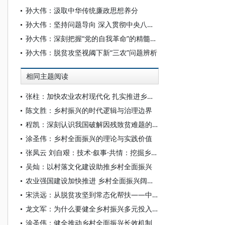
孙大伟：汲取中华传统廉政思想养分
孙大伟：坚持问题导向 深入贯彻中央八项规定精神
孙大伟：深刻把握“党的自我革命”的精髓要义
孙大伟：脱贫攻坚视阈下新“三农”问题辨析
相同主题阅读
张柱：加快农业农村现代化 扎实推进乡村全面振兴
陈文胜：乡村振兴的时代逻辑与治理边界
程凯：深刻认识我国破解因残致贫难题的实践成就与时代价值
涂圣伟：乡村全面振兴的理论与实践价值
张凤云 刘自艰：技术·叙事·共情：挖掘乡村全面振兴中 “人” 的故事——以新闻特写《村委会的直播间火了》为例
吴灿：以村落文化建设助推乡村全面振兴
农业强国建设加快推进 乡村全面振兴阔步前行——“十四五”经济社会发展成就系列报告之九
宋洪远：从脱贫攻坚到常态化帮扶——中国反贫困政策的制度演进逻辑
龙文军：为什么要健全乡村振兴多元投入格局？
涂圣伟：健全推动乡村全面振兴长效机制