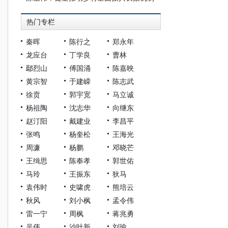
热门专栏
秦晖
陈行之
郑永年
龙应台
丁学良
曹林
鄢烈山
傅国涌
陈嘉映
黄宗智
于建嵘
陈志武
徐贲
郭宇宽
马立诚
杨祖陶
沈志华
向继东
赵汀阳
戴建业
李昌平
张鸣
杨奎松
王海光
周濂
杨鹏
邓晓芒
王缉思
陈奉孝
郭世佑
马玲
王振东
狄马
袁伟时
史啸虎
熊培云
秋风
刘小枫
孟令伟
雷一宁
周枫
蒋兆勇
吴伟
沙叶新
刘瑜