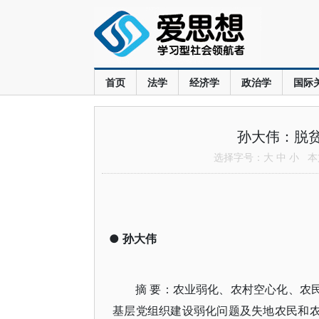
首页
法学
经济学
政治学
国际
孙大伟：脱贫
选择字号：
大
中
小
本文
●
孙大伟
摘 要：农业弱化、农村空心化、农
基层党组织建设弱化问题及失地农民和农