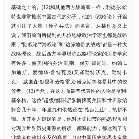
基础之上的。(12)和其他西方战略家一样，利德尔·哈
特也非常推崇中国古代的孙子，他的《战略论》开篇
就引用了大量《孙子兵法》的名言。从某种意义上
说，我们前面所提到的几位地缘政治学家也都是战略
家，“陆权论”“海权论”和“边缘地带的战略”都是一种大
战略理论。战后西方学界堪称战略理论家的历史学家
有许多，像美国的乔治·凯南、保罗·肯尼迪、约翰·L.
加迪斯、爱德华·鲁特瓦克(又译勒特沃克、勒特韦
克)、威廉森·默里和麦格雷戈·诺克斯等都是其中的佼
佼者。(13)当然，在这方面最有代表性的人物是亨利·
基辛格。这位“超级德国佬”纵横捭阖美国和世界政治
舞台几十年，年逾九旬依然还在“指点江山”，笔耕不
辍。尤其令人惊讶的是，他对历史细节的熟悉程度和
对现实世界历史渊源的解读、阐释能力，都达到了专
业学者也难以企及的高度。(14)中国历史学界也有学