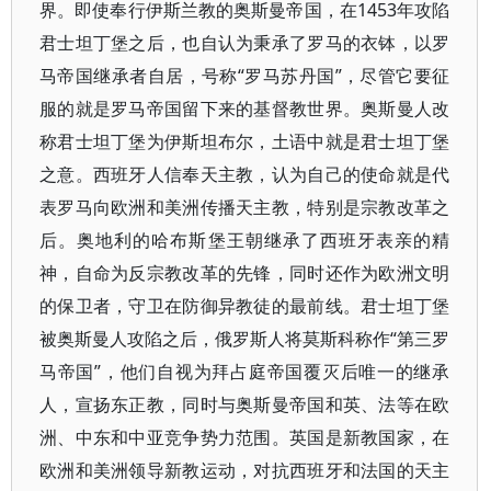
界。即使奉行伊斯兰教的奥斯曼帝国，在1453年攻陷
君士坦丁堡之后，也自认为秉承了罗马的衣钵，以罗
马帝国继承者自居，号称“罗马苏丹国”，尽管它要征
服的就是罗马帝国留下来的基督教世界。奥斯曼人改
称君士坦丁堡为伊斯坦布尔，土语中就是君士坦丁堡
之意。西班牙人信奉天主教，认为自己的使命就是代
表罗马向欧洲和美洲传播天主教，特别是宗教改革之
后。奥地利的哈布斯堡王朝继承了西班牙表亲的精
神，自命为反宗教改革的先锋，同时还作为欧洲文明
的保卫者，守卫在防御异教徒的最前线。君士坦丁堡
被奥斯曼人攻陷之后，俄罗斯人将莫斯科称作“第三罗
马帝国”，他们自视为拜占庭帝国覆灭后唯一的继承
人，宣扬东正教，同时与奥斯曼帝国和英、法等在欧
洲、中东和中亚竞争势力范围。英国是新教国家，在
欧洲和美洲领导新教运动，对抗西班牙和法国的天主