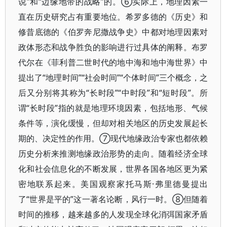
说”和“边缘地带的战略”的。⑥实际上，地理因素一
直在历史研究占有重要地位。希罗多德的《历史》和
修昔底德的《伯罗奔尼撒战争史》中都对地理因素对
政体形态和战争胜负的影响进行过具体的阐释。布罗
代尔在《菲利普二世时代的地中海和地中海世界》中
提出了“地理时间”“社会时间”“个体时间”三个概念，之
后又分别将其称为“长时段”“中时段”和“短时段”。所
谓“长时段”指的就是地理环境因素，包括地形、气候
条件等，演化缓慢，但却对相关地区的历史发展起长
期的、决定性的作用。⑦现代地缘政治专家也都依赖
历史分析来推测地缘政治形势的走向。随着经济全球
化和社会信息化的不断发展，世界各国各地区更为紧
密地联系起来。美国观察家托马斯·弗里德曼提出
了“世界是平的”这一著名论断，风行一时。⑧但随着
时间的推移，越来越多的人发现全球化消弭国家矛盾