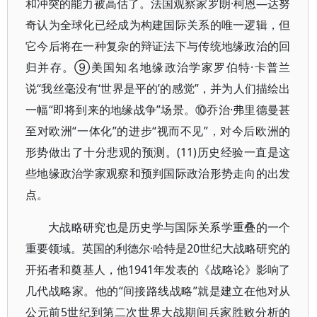
和冲突的能力被高估了。法国观察家罗朗·柯恩—达努
奇认为全球化已经成为构建国际关系的唯一逻辑，但
它今后将在一种复杂的辩证法下与传统地缘政治的回
归并存。⑨美国知名地缘政治学家罗伯特·卡普兰
说“我丝毫没有‘世界是平的’的感觉”，并为人们描绘出
一幅“即将到来的地缘战争”场景。⑩乔治·弗里德曼甚
至对欧洲“一体化”的进步“视而不见”，对今后欧洲的
形势做出了十分悲观的预测。(11)历史经验一直是这
些地缘政治学家观察和预判国际政治形势走向的出发
点。
大战略研究也是历史学与国际关系学重叠的一个
重要领域。英国的利德尔·哈特是20世纪大战略研究的
开拓者和奠基人，他1941年发表的《战略论》影响了
几代战略家。他的“间接路线战略”就是建立在他对从
公元前5世纪到第二次世界大战期间兵家胜败分析的