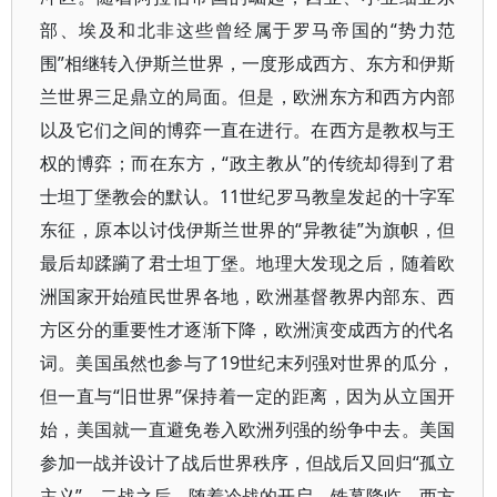
部、埃及和北非这些曾经属于罗马帝国的“势力范
围”相继转入伊斯兰世界，一度形成西方、东方和伊斯
兰世界三足鼎立的局面。但是，欧洲东方和西方内部
以及它们之间的博弈一直在进行。在西方是教权与王
权的博弈；而在东方，“政主教从”的传统却得到了君
士坦丁堡教会的默认。11世纪罗马教皇发起的十字军
东征，原本以讨伐伊斯兰世界的“异教徒”为旗帜，但
最后却蹂躏了君士坦丁堡。地理大发现之后，随着欧
洲国家开始殖民世界各地，欧洲基督教界内部东、西
方区分的重要性才逐渐下降，欧洲演变成西方的代名
词。美国虽然也参与了19世纪末列强对世界的瓜分，
但一直与“旧世界”保持着一定的距离，因为从立国开
始，美国就一直避免卷入欧洲列强的纷争中去。美国
参加一战并设计了战后世界秩序，但战后又回归“孤立
主义”。二战之后，随着冷战的开启，铁幕降临，西方