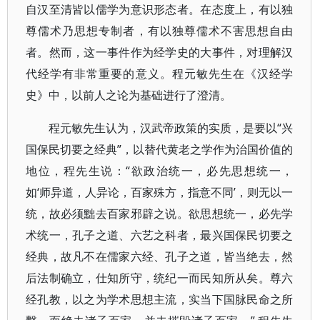
自汉至清皆以儒学为意识形态者。在态度上，有以独
尊儒术乃思想专制者，有以独尊儒术不害思想自由
者。然而，这一事件作为经学史的大事件，对理解汉
代经学有非常重要的意义。程元敏先生在《汉经学
史》中，以前人之论为基础进行了澄清。
程元敏先生认为，汉武帝政策的实质，是要以“兴
国保民切要之经典”，以替代黄老之学作为治国价值的
地位，程先生说：“欲政治统一，必先思想统一，
如‘师异道，人异论，百家殊方，指意不同’，则无以一
统，故必须黜去百家邪辟之说。欲思想统一，必先学
术统一，孔子之道、六艺之科者，最兴国保民切要之
经典，故凡不在儒家六经、孔子之道，皆当绝去，然
后法制确立，仕知所守，统纪一而民知所从矣。尊六
经孔教，以之为学术思想主流，实当下国脉民命之所