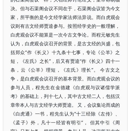
决。但与石渠阁会议不同在于，石渠阁会议皆为今文
家，所平衡的是今文经学家法师法异说。而白虎观会
议则有古文经师贾逵参与。按照经学史的一般理解，
白虎观会议不能算是一次今古文争论。而程元敏先生
认为，白虎观会议召开的背景，是古文经的兴盛，包
括郑众“作《长义》十九条十七事，专论《公羊》之
短，《左氏》之长”，后又有贾逵“作《长义》四十一
条，云《公羊》理短，《左氏》理长”。 今古文之
争，是白虎观会议召开的基本背景。而白虎观会议的
参与人员，程先生在金德建《白虎观与议诸儒学派
考》的基础上，列十七人，其中古文经二人，包括汉
章帝本人与古文经学大师贾逵。 又，会议集论而成的
《白虎通》一书，程先生认为“十三经除《左传》、
《孟子》外，凡十一经皆有明引”， 但其中引《周