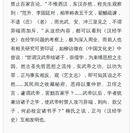
禁止百家言论。” 不惟西汉，东汉亦然，程先生观察
到：“范升、李固廷对，相率称表五千文，翟酺疏谏，
不遗《庄》《老》，而光武、安、冲三皇见之，不谓
异端而加斥。” 从这些内容，都可以看到《汉经学
史》在经学问题的考察上，极为深入周全。而前人也
有相关研究可资印证，如柳诒徵在《中国文化史》中
曾说：“世谓汉武帝绌诸子，崇儒学，为束缚思想之主
因。然古圣先哲思想之流传，实武帝之功。以功为
罪，正与事实相反。观《艺文志》，即可知其说之不
然……其民间之收藏秘府。恶得以董仲舒、卫绾之
言，遽谓武帝，罢黜百家乎？……武帝以后，学者犹
兼治诸子之学，使武帝时禁人攻习异端，则向、歆父
子，何必校定诸书乎？” 柳氏之说，正与《汉经学
史》互相发明也。