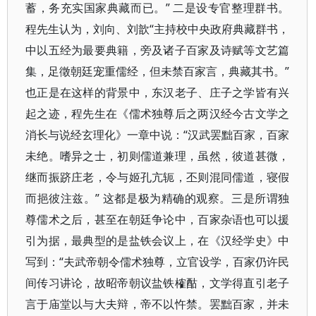
蓄，务充实国家典藏而已。” 二是设专官整理群书。
程先生认为，刘向、刘歆“主持校中央政府典藏群书，
中以五经为最要典籍，旁及诸子百家及诗赋等文艺篇
集，足徵朝廷宠重儒经，但未禁百家言，典藏其书。”
也正是在这样的背景中，东汉老子、庄子之学皆有兴
起之迹，程先生在《儒术独尊后之两汉经今古文学之
消长与说经玄理化》一章中说：“汉武罢黜百家，百家
未绝。嗜异之士，初则儒道兼理，虽然，彼道甚微，
继而振跻庄老，令与姬孔亢轭，丕则混同儒道，寝假
而挹彼注兹。” 这都是极为精确的观察。三是所谓独
尊儒术之后，甚至在朝廷争论中，百家杂语也可以援
引为据，最典型的是盐铁会议上，在《汉经学史》中
写到：“夫武帝朝令儒术独尊，立官设学，百家仍许民
间传习讲论，故昭帝朝议盐铁榷酤，文学得直引老子
言于庙堂以与大夫辩，帝不以忤禁。罢黜百家，并未