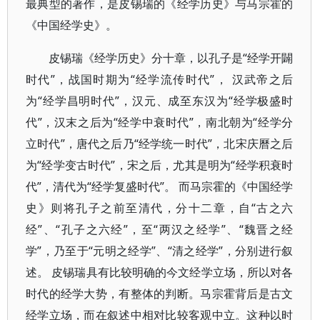
最典型的著作，是皮锡瑞的《经学历史》与马宗霍的
《中国经学史》。
皮锡瑞《经学历史》分十章，以孔子是“经学开闢
时代”，战国时期为“经学流传时代”， 汉武帝之后
为“经学昌明时代”，汉元、成至东汉为“经学极盛时
代”，汉末之后为“经学中衰时代”，南北朝为“经学分
立时代”，唐代之后乃“经学统一时代”，北宋庆曆之后
为“经学变古时代”，宋之后，尤其是明为“经学积衰时
代”，清代为“经学复盛时代”。 而马宗霍的《中国经学
史》则将孔子之前至清代，分十二章，自“古之六
经”、“孔子之六经”，至“两汉之经学”、“魏晋之经
学”，乃至于“元明之经学”、“清之经学”，分别进行叙
述。 皮锡瑞具有比较明确的今文经学立场，所以对各
时代的经学大势，有整体的判断。马宗霍背后是古文
经学立场，而在叙述中相对比较客观中立。这种以时