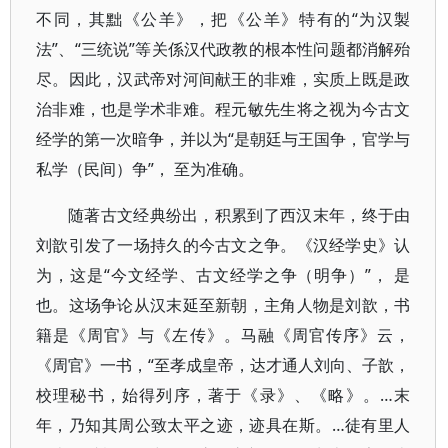
不同，其黜《公羊》，把《公羊》特有的“为汉製
法”、“三统说”等关係汉代政教的根本性问题都消解殆
尽。因此，汉武帝对河间献王的非难，实质上既是政
治非难，也是学术非难。程元敏先生将之视为今古文
经学的第一次暗争，并以为“是朝廷与王国争，官学与
私学（民间）争”， 至为准确。
随著古文经典纷出，积累到了西汉末年，终于由
刘歆引发了一场持久的今古文之争。《汉经学史》认
为，这是“今文经学、古文经学之争（明争）”， 是
也。这场争论从汉末延至新朝，主角人物是刘歆，书
籍是《周官》与《左传》。马融《周官传序》云，
《周官》一书，“至孝成皇帝，达才通人刘向、子歆，
校理秘书，始得列序，著于《录》、《略》。…末
年，乃知其周公致太平之迹，迹具在斯。…徒有里人