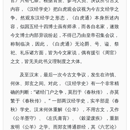
官》只有七条。根据背景、参与人员、决议所引古文
内容，《汉经学史》把白虎观会议视为今古文经学之
争。然观东汉经学之形态，《白虎通》本身所述内
容，似因五经十四博士虽有师承，而各自名家，遂致
今文博士内部异说纷起，不得已乃由皇帝召集会议，
称制临决，因此，《白虎通》无论爵、号、谥、祭
祀、礼乐诸方面，皆为今文家说，偶有援引《周官》
之文，皆无关此书义理制度之大体。
及至汉末，最后一次今古文争议，发生在许慎、
何休、郑玄之间。对此，《汉经学史》有一个非常精
确的判断：“诸经门户之争，莫烈于《春秋传》，亦莫
繁于《春秋传》。” 一部两汉经学史，实半部是《春
秋》学史。汉末何休重解《公羊》，不用古文，又作
《公羊墨守》、《左氏膏肓》、《穀梁废疾》，重新
发明《公羊》之学。而郑玄博通群经，其《六艺论》