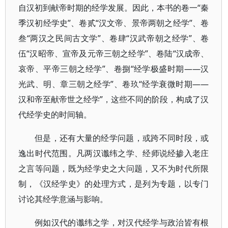
自汉初到献帝时期的经学发展。因此，本书的卷一“秦
季汉初经学史”、卷贰“汉文帝、景帝两朝之经学”、卷
叁“两汉之民间古文学”、卷肆“汉武帝朝之经学”、卷
伍“汉昭帝、宣帝及元帝三朝之经学”、卷陆“汉成帝、
哀帝、平帝三朝之经学”、卷捌“经学极盛时期——汉
光武、明、章三朝之经学”、卷玖“经学衰微时期——
汉和帝至献帝世之经学”，这些不同的阶段，构成了汉
代经学史的时间轴。
但是，还有大量的经学问题，或跨不同时段，或
逸出时代范围。凡两汉谶纬之学、经师说经掺入老庄
之言等问题，既为经学史之大问题，又不为时代所限
制，《汉经学史》的处理方式，是列为专题，以专门
讨论其经学意涵与影响。
例如汉代的谶纬之学，对汉代经学与政治皆有根