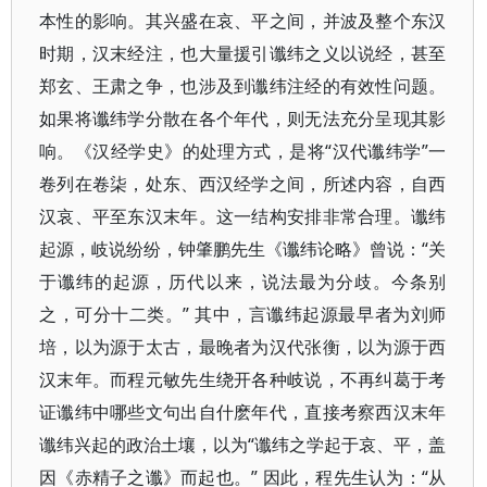
本性的影响。其兴盛在哀、平之间，并波及整个东汉
时期，汉末经注，也大量援引谶纬之义以说经，甚至
郑玄、王肃之争，也涉及到谶纬注经的有效性问题。
如果将谶纬学分散在各个年代，则无法充分呈现其影
响。《汉经学史》的处理方式，是将“汉代谶纬学”一
卷列在卷柒，处东、西汉经学之间，所述内容，自西
汉哀、平至东汉末年。这一结构安排非常合理。谶纬
起源，岐说纷纷，钟肇鹏先生《谶纬论略》曾说：“关
于谶纬的起源，历代以来，说法最为分歧。今条别
之，可分十二类。” 其中，言谶纬起源最早者为刘师
培，以为源于太古，最晚者为汉代张衡，以为源于西
汉末年。而程元敏先生绕开各种岐说，不再纠葛于考
证谶纬中哪些文句出自什麽年代，直接考察西汉末年
谶纬兴起的政治土壤，以为“谶纬之学起于哀、平，盖
因《赤精子之谶》而起也。” 因此，程先生认为：“从