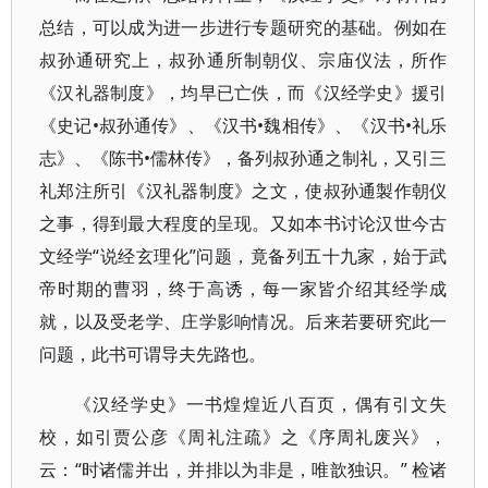
总结，可以成为进一步进行专题研究的基础。例如在
叔孙通研究上，叔孙通所制朝仪、宗庙仪法，所作
《汉礼器制度》，均早已亡佚，而《汉经学史》援引
《史记•叔孙通传》、《汉书•魏相传》、《汉书•礼乐
志》、《陈书•儒林传》，备列叔孙通之制礼，又引三
礼郑注所引《汉礼器制度》之文，使叔孙通製作朝仪
之事，得到最大程度的呈现。又如本书讨论汉世今古
文经学“说经玄理化”问题，竟备列五十九家，始于武
帝时期的曹羽，终于高诱，每一家皆介绍其经学成
就，以及受老学、庄学影响情况。后来若要研究此一
问题，此书可谓导夫先路也。
《汉经学史》一书煌煌近八百页，偶有引文失
校，如引贾公彦《周礼注疏》之《序周礼废兴》，
云：“时诸儒并出，并排以为非是，唯歆独识。” 检诸