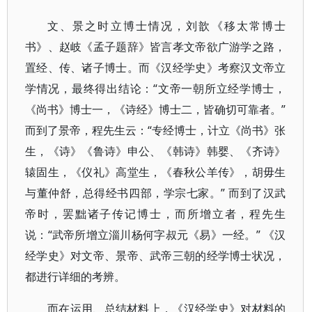
文、景之时立博士情况，刘歆《移太常博士
书》、赵岐《孟子题辞》皆言孝文帝欲广游学之路，
置经、传、诸子博士。而《汉经学史》考察汉文帝立
学情况，最终得出结论：“文帝一朝所立经学博士，
《尚书》博士一，《诗经》博士二，皆确切可靠者。”
而到了景帝，程先生云：“专经博士，计立《尚书》张
生，《诗》《鲁诗》申公、《韩诗》韩婴、《齐诗》
辕固生，《仪礼》高堂生，《春秋公羊传》，胡毋生
与董仲舒，总得经书四部，学宗七家。” 而到了汉武
帝时，罢黜诸子传记博士，而所增立者，程先生
说：“武帝所增立淄川杨何字叔元《易》一经。” 《汉
经学史》对文帝、景帝、武帝三朝的经学博士状况，
都进行详细的考辨。
而在运用、总结材料上，《汉经学史》对材料的