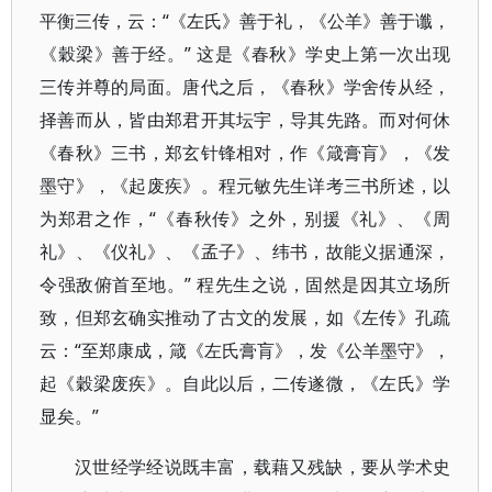
平衡三传，云：“《左氏》善于礼，《公羊》善于谶，
《穀梁》善于经。” 这是《春秋》学史上第一次出现
三传并尊的局面。唐代之后，《春秋》学舍传从经，
择善而从，皆由郑君开其坛宇，导其先路。而对何休
《春秋》三书，郑玄针锋相对，作《箴膏肓》，《发
墨守》，《起废疾》。程元敏先生详考三书所述，以
为郑君之作，“《春秋传》之外，别援《礼》、《周
礼》、《仪礼》、《孟子》、纬书，故能义据通深，
令强敌俯首至地。” 程先生之说，固然是因其立场所
致，但郑玄确实推动了古文的发展，如《左传》孔疏
云：“至郑康成，箴《左氏膏肓》，发《公羊墨守》，
起《穀梁废疾》。自此以后，二传遂微，《左氏》学
显矣。”
汉世经学经说既丰富，载藉又残缺，要从学术史