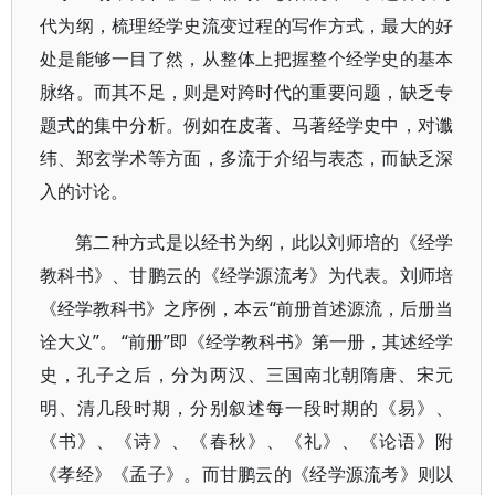
代为纲，梳理经学史流变过程的写作方式，最大的好
处是能够一目了然，从整体上把握整个经学史的基本
脉络。而其不足，则是对跨时代的重要问题，缺乏专
题式的集中分析。例如在皮著、马著经学史中，对谶
纬、郑玄学术等方面，多流于介绍与表态，而缺乏深
入的讨论。
第二种方式是以经书为纲，此以刘师培的《经学
教科书》、甘鹏云的《经学源流考》为代表。刘师培
《经学教科书》之序例，本云“前册首述源流，后册当
诠大义”。 “前册”即《经学教科书》第一册，其述经学
史，孔子之后，分为两汉、三国南北朝隋唐、宋元
明、清几段时期，分别叙述每一段时期的《易》、
《书》、《诗》、《春秋》、《礼》、《论语》附
《孝经》《孟子》。而甘鹏云的《经学源流考》则以