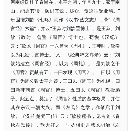
河南缑氏杜子春尚在，永平之初，年且九十，家于南
山，能通其读，颇识其说，郑众、贾逵往受业焉。”
班固据刘歆《七略》而作《汉书·艺文志》，录“《周
官经》六篇”，并云“王莽时刘歆置博士”，是王莽、刘
歆当政时，曾置《周官》博士也。荀悦《汉纪》
云：“歆以《周官》十六篇为《周礼》，王莽时，歆奏
以为礼经，置博士。”又，《经典释文序录》云：“刘
歆始建立《周官经》，以为《周礼》。” 是刘歆之于
《周官》贡献有五，一曰发现《周官》，二曰以《周
官》为周公致太平之迹，三曰以《周官》为礼经，四
曰新莽朝置《周官》博士，五曰以《周官》教授弟
子。此五点，奠定了《周官》性质的基本格局，并使
其在东汉一朝大兴。而《左氏》之学，亦肇启于刘
歆。《汉书·楚元王传》云：“歆校秘书，见古文《春
秋左氏传》，歆大好之。时丞相史尹咸以能治《左