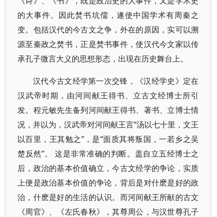
《诗》、《书》，既是政治史的大事件，又是学术史
的大事件。因此焚书坑儒，遂使中国学术有周秦之
变。包括汉代的今古文之争，外在的原因，实可以溯
源至秦政之焚书，正是焚书事件，使汉代今文家以传
承孔子微言大义的思想形态，出现在历史舞台上。
汉代今古文经学第一次交锋，《汉经学史》定在
汉武帝时期，由河间献王得书、立古文经博士所引
发。程元敏先生备列河间献王得书、著书、立博士情
况，并以为，汉武帝对河间献王言“汤以七十里，文王
以百里，王其勉之”，是“面质其将叛国，一若乡之吴
楚反然”。 这是非常准确的判断。盖自立五经博士之
后，政治的基本价值确立，今古文经学的争论，实质
上便是政治基本价值的争论，背后是对什麽是好的政
治，什麽是好的生活的认识。而河间献王所献的古文
《周官》、《左氏春秋》，其尊周公，与汉世尊孔子