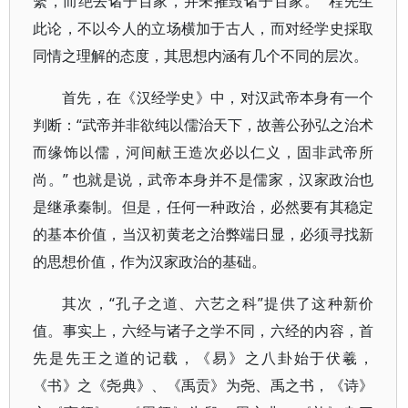
繫，而绝去诸子百家，并未摧毁诸子百家。” 程先生
此论，不以今人的立场横加于古人，而对经学史採取
同情之理解的态度，其思想内涵有几个不同的层次。
首先，在《汉经学史》中，对汉武帝本身有一个
判断：“武帝并非欲纯以儒治天下，故善公孙弘之治术
而缘饰以儒，河间献王造次必以仁义，固非武帝所
尚。” 也就是说，武帝本身并不是儒家，汉家政治也
是继承秦制。但是，任何一种政治，必然要有其稳定
的基本价值，当汉初黄老之治弊端日显，必须寻找新
的思想价值，作为汉家政治的基础。
其次，“孔子之道、六艺之科”提供了这种新价
值。事实上，六经与诸子之学不同，六经的内容，首
先是先王之道的记载，《易》之八卦始于伏羲，
《书》之《尧典》、《禹贡》为尧、禹之书，《诗》