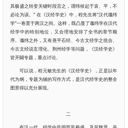
其极盛之转变关键时段言之，谓纬候起于哀、平，不
必论为误。” 在《汉经学史》中，程先生将“汉代谶纬
学”一卷置于两汉之间。这样，既凸显了谶纬学在汉代
经学中的特别地位，又合理地安排了全书的章节顺
序。谶纬之外，又有熹平石经、今古文经学之统合、
今古文经说玄理化、荆州经学等问题，《汉经学史》
皆开闢专题，重点讨论。
可以说，程元敏先生的《汉经学史》，正是以年
代为纲，专题为辅的写作方式，是汉代经学史的整全
图景得以充分展现。
二
有汉一代，经学由昌明而至极盛，及至魏晋，虽