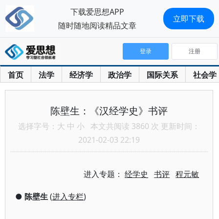
下载爱思想APP
立即下载
随时随地阅读精品文章
登录
注册
首页
法学
经济学
政治学
国际关系
社会学
陈壁生：《汉经学史》书评
选择字号：
大
中
小
本文共阅读 3860 次 更新时间：
2021-02-03 22:19
进入专题：
经学史
书评
程元敏
●
陈壁生
(
进入专栏
)