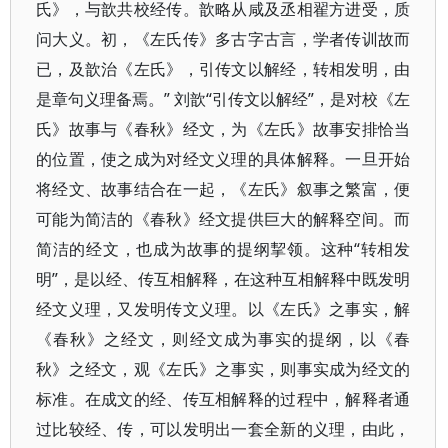
氏》，与歆共校经传。歆略从咸及丞相翟方进受，质
问大义。初，《左氏传》多古字古言，学者传训故而
已，及歆治《左氏》，引传文以解经，转相发明，由
是章句义理备焉。” 刘歆“引传文以解经”，是对校《左
氏》故事与《春秋》经文，为《左氏》故事安排恰当
的位置，使之成为对经文义理的具体解释。一旦开始
将经文、故事结合在一起，《左氏》叙事之繁富，便
可能为简洁的《春秋》经文提供巨大的解释空间。而
简洁的经文，也成为故事的提纲挈领。这种“转相发
明”，是以经、传互相解释，在这种互相解释中既发明
经文义理，又发明传文义理。以《左氏》之事实，解
《春秋》之经文，则经文成为事实的提纲，以《春
秋》之经文，观《左氏》之事实，则事实成为经文的
标准。在成文的经、传互相解释的过程中，解释者通
过比较经、传，可以发明出一套全新的义理，由此，