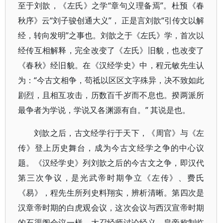
至于刘歆，《左氏》之学“章句义理备焉”。杜预《春
秋序》云“刘子骏创通大义”， 正是言刘歆“引传文以解
经，转向发明”之事也。刘歆之于《左氏》学，首次以
经传互相解释，完全改变了《左氏》旧貌，也改变了
《春秋》经旧貌。在《汉经学史》中，程元敏先生认
为：“今古文相争，苟祗以区区文字殊异，决不致如此
剧烈，且相互攻击，历数百千岁而不息也。揆两派所
最争者为学说，学说又各渊源有自。” 其说是也。
刘歆之后，古文经学行于天下，《周官》与《左
传》登上历史舞台，成为今古文经学之争的中心议
题。《汉经学史》列刘歆之后的今古文之争，即汉代
第三次争议，是光武帝时期争立《左传》、费氏
《易》，程先生所列史料翔实，辨析清晰。第四次是
汉章帝时期的白虎观会议，这次会议与西汉宣帝时期
的石渠阁会议一样，大召经师讨论经义，皇帝称制临