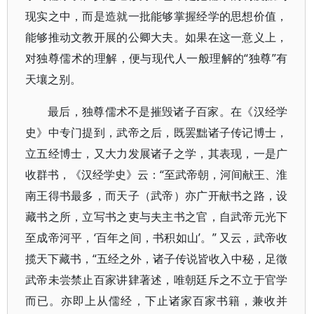
现实之中，而是造就一批能够掌握经学的思想价值，
能够推动文教开展的公卿大夫。如果在这一意义上，
对独尊儒术的理解，便与现代人一般理解的“独尊”有
天壤之别。
最后，独尊儒术不是摧毁诸子百家。在《汉经学
史》中专门提到，武帝之后，既罢黜诸子传记博士，
立五经博士，又大力发展诸子之学，其表现，一是广
收群书，《汉经学史》云：“至武帝朝，河间献王、淮
南王得书最多，而天子（武帝）亦广开献书之路，设
藏书之所，立写书之吏与夫主书之官，自武帝元光下
至成帝河平，‘百年之间，书积如山’。” 又云，武帝收
揽天下藏书，“五经之外，诸子传说皆收入中秘，足徵
武帝未尝禁止百家讲肄著述，唯朝廷斥之不立于官学
而已。亦即上从儒经，下止诸家百家书籍，兼收并