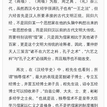
之《商颂》、《周颂》为殷、周之典，《礼》杂三
代，虽然西汉今文经学强调孔子也有“一王之法”，但
六经首先是汉人所要承接的古代文明正统。回归六
经，不是回归某一个思想家在他的头脑中构想出来的
一套思想价值，而是回归汉以前的古代文明大传统。
而要特别说明“儒”家，只是因为儒家相比于其他诸子
百家，更是这个文明大传统的诠释者。因此，董仲舒
天人三策言“诸不在六艺之科，孔子之术”，“六艺之
科”与“孔子之术”必须两分，而且顺序也不能改变。
再次，在《汉经学史》中，程先生也看到，所
谓“独尊儒术”，最大的表现是罢黜诸子博士，专立五
经博士，并置五经博士弟子员，程先生说，诏令五经
博士可以招收弟子，“自兹公卿、大夫、士、吏，彬彬
多经学之士矣。” 也就是说，独尊儒术不是皇帝大臣
学习儒家以仁义之道修身，也不是把儒家的制度搬到