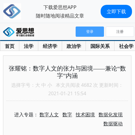
下载爱思想APP
立即下载
随时随地阅读精品文章
登录
注册
首页
法学
经济学
政治学
国际关系
社会学
张耀铭：数字人文的张力与困境——兼论“数
字”内涵
选择字号：
大
中
小
本文共阅读 4682 次 更新时间：
2021-01-21 15:54
进入专题：
数字人文
数字
技术困境
数据化发现
数据驱动