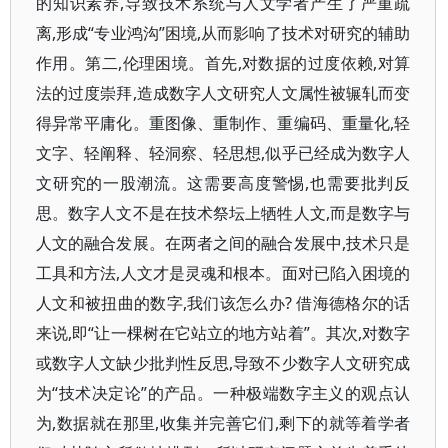
的知识素养,导致技术系统与人文学者产生了严重疏
离,形成“专业鸿沟”困境,从而影响了技术对研究的辅助
作用。第二,伦理困境。首先,对数据的过度依赖,对算
法的过度崇拜,造成数字人文研究人文属性被辗轧而变
得异常平庸化。重图像、重制作、重编码、重量化,轻
文字、轻阐释、轻洞察、轻思想,似乎已经成为数字人
文研究的一股潮流。这需要高度警惕,也需要批判反
思。数字人文不是在技术祭坛上牺牲人文,而是数字与
人文的融合发展。在两者之间的融合发展中,技术只是
工具和方法,人文才是灵魂和根本。面对已陷入困境的
人文和被扭曲的数字,我们该怎么办? 借海德格尔的话
来说,即“让一棵树在它站立的地方站着”。其次,对数字
或数字人文缺少批判性反思,导致不少数字人文研究成
为“技术决定论”的产品。一种极端数字主义的观点认
为,数据就在那里,收集并完善它们,剩下的就等着学者