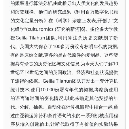
的频率进行算法分析,由此推导出人类文化的发展趋势
和演变规律。他们的研究成果《利用百万数字化书籍
的文化定量分析》在《科学》杂志上发表,开创了“文
化组学”(culturomics )研究的新河[6]。多伦多大学教
授Gelila Tilahun团队,利用算法为历史文献划了断
代。英国大约保存了100多万份没有标明年代的契据,
有的是原始文献,更多的是古代原件的复制品。这些契
据具有珍贵的历史记忆与文化信息,为今天人们了解10
世纪至14世纪之间的英国政治、经济和社会状况提供
了难得的依据。Gelila Tilahun团队开发出一套计算机
统计技术,使用10 000份署有年代的契据,考察所使用
的语言随时间的变化情况,以此来确定其他契据的年
代。分解、抽象、自动化在计算机编程中结合一起,通
过由逻辑运算符和条件语句约束的一系列机械应用程
序从输入创建输出,让断代取得了有价值的实验结果