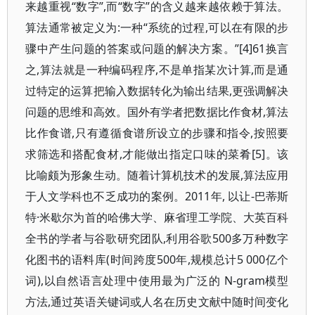
来越重视“数字”,而“数字”的含义越来越依赖于算法。
算法通常被定义为:一种“系统的过程,可以在有限的步
骤中产生问题的答案或问题的解决方案。”[4]61换言
之,算法就是一种编码程序,不是单指某次计算,而是通
过特定的运算把输入数据转化为输出结果,更强调解决
问题的思维和高效。国外有学者把数据比作食材,算法
比作食谱,只有遵循食谱所设立的步骤和指令,按照要
求筛选和搭配食材,才能做出指定口味的菜肴[5]。该
比喻颇为形象生动。随着计算机技术的发展,算法应用
于人文学科也不乏成功的案例。2011年, 以让-巴蒂斯
特·米歇尔为首的哈佛大学、麻省理工学院、大英百科
全书的学者与谷歌研究团队,利用谷歌500多万种数字
化图书的语料库(时间跨度500年,规模总计5 000亿个
词),以自然语言处理中使用最为广泛的 N-gram模型
方法,通过英语关键词或人名在历史文献中随时间变化