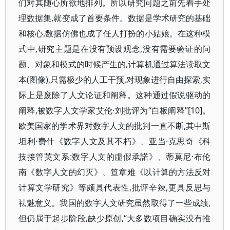
们对其随心所欲地排列。所以研究问题之前先着手处
理数据集,就变成了首要条件。数据是学术研究的基础
和核心,数据仿佛也成了任人打扮的小姑娘。在这种模
式中,研究主题是在没有预设观念,没有需要验证的问
题、对象和模式的时候产生的,计算机通过算法读取文
本(图像),只需极少的人工干预,对现象进行自由探索,实
际上是废除了人文论证和阐释。这种通过假说驱动的
阐释,被数字人文学家艾伦·刘批评为“白板阐释”[10]。
欧美国家的学术界对数字人文的批判一直不断,其中斯
坦利·费什《数字人文及其不朽》、亚当·克思奇《科
技接管英文系:数字人文的虛假承諾》、蒂莫尼·布伦
南《数字人文的幻灭》、笪章难《以计算的方法反对
计算文学研究》等颇具代表性,批评辛辣,更具反思与
祛魅意义。我国的数字人文研究虽然取得了一些成绩,
但仍属于起步阶段,缺少原创,“大多数项目确实没有推