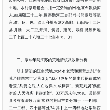
质的公占。江南各地的市镇墟场发展也需占用一定的
土地。水利修造也会占用一定数额的田地,甚至数额惊
人,如康熙三十二年,据察勘河工吏部尚书熊赐履等疏
言,淮、扬、凤、徐四府州所属之高邮、山阳等十二州
县,并淮、大二卫,开河、筑堤、建闸、栽柳,抛废田地
三千七百二十八顷三十七亩有奇。31
二、康熙年间江苏的荒地清核及数据分析
明末清初的江南荒地,大体有老荒和新荒之别,“老
荒乃胜国末年灾荒废弃”32,但更多的是由兵祸造成的
老荒,“兵燹之后,人亡地弃,久成榛莽”。新荒则属“偶值
岁凶,人民流离,渐致抛荒”。33万历末年,太仓、常熟两
县各有荒田数万亩,常熟的荒田主要分布于上十四都、
二十二都、四十都等处34,其中上十四都地处常熟西