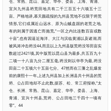
仓、常熟、昆山、嘉定、华亭、娄县、上海、青浦、
宜兴九州县坍荒田地共有二千三百五十六顷五十三
亩。严格地讲,慕天颜疏报的九州县荒地不仅限于坍荒
情形,它们或属近山远水、原为山贼盘踞的老荒之地,
有的则属于因逃亡而抛荒,“一区之内比连数百亩或数
十亩”,也有因逼近海洋、大江与滨临黄浦以及诸湖,而
被风涛冲击坍没44,而且以上九州县版荒坍没等田亩实
数超过2421顷,其中版荒以昆山县为最多,共五百九十
二顷一十八亩九分二厘五毫,坍没则以华亭为最,坍没
田亩二十五顷六十五亩七分。47然而在三藩之乱爆发
前的康熙十一年,上述九州县加上长洲县共十州县的荒
坍、公占田地却不止此数,据苏、松、常三府报称,“太
仓、长洲、常熟、昆山、嘉定、华亭、娄县、上海、
青浦、宜兴十州县,荒坍、公占田地三千四十一顷有
零”。44