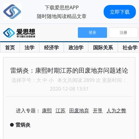
下载爱思想APP
立即下载
随时随地阅读精品文章
登录
注册
首页
法学
经济学
政治学
国际关系
社会学
雷炳炎：康熙时期江苏的田废地弃问题述论
选择字号：
大
中
小
本文共阅读 2899 次 更新时间：
2020-12-08 13:51
进入专题：
康熙
江苏
田废地弃
开垦
人为之弊
●
雷炳炎