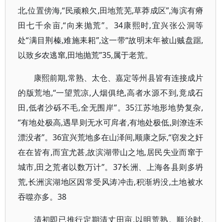
北,位置傍海,“民顽粮欠,田地荒芜,草莽成区”,海滨有瘠
田七千余亩,“向来抛荒”。34康熙时,宜兴张公洞等
处“满目荆榛,难施耒耜”,这一带“故明末年被山贼盘踞,
以致乡农逃窜,田地抛荒”35,属于老荒。
康熙前期,常熟、太仓、嘉定等州县皆有连接成片
的版荒地,“一望荒凉,人烟俱绝,高者水源不到,竟成石
田,低者沙砾不毛,全无围岸”。35江苏地形地势复杂,
“有地处极高,遇旱则无水可戽者,有地处极低,则潦连禾
漂没者”。36宜兴荒地多在山泽间,顺康之际,“窃发之奸
在在皆有,而宜尤甚,故滨湖带山之地,居民失业而窜于
城市,田之荒者以数万计”。37长洲、上海各县则多坍
荒,长洲滨湖地区因常受风涛冲击,积渐坍没,土地被水
吞噬亦多。38
清初即已推行定期清丈田亩,以明荒熟。顺治时,