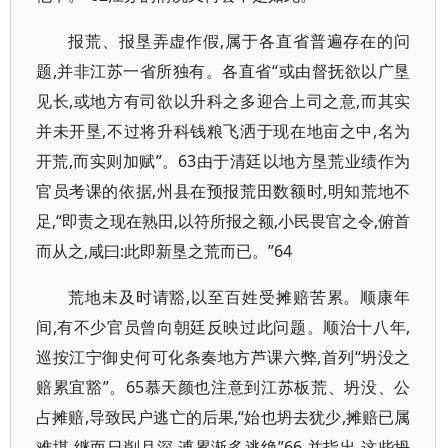
报荒、报垦弄虚作假,属于各直省普遍存在的问
题,并非江苏一省所独有。各直省“或由督抚欲以广垦
见长,或地方有司欲以升科之多迎合上司之意,而其实
并未开垦,不过将升科钱粮飞洒于现在地亩之中,名为
开荒,而实则加赋”。63由于清廷以地方垦荒业绩作为
官员考课的依据,州县在预报荒田数额时,明知荒地不
足,“即责之现在熟田,以符所报之额,小民畏官之令,俯首
而从之,咸曰:此即新垦之荒而已。”64
荒地未及时请豁,以至百姓受摊赔苦累。顺康年
间,有不少官员曾向朝廷反映过此问题。顺治十八年,
巡按江宁御史何可化条奏地方芦课六弊,首列“坍没之
赔累宜豁”。65慕天颜也注意到江苏板荒、坍没、公
占摊赔,导致民户逃亡的后果,“始也坍去犹少,摊赔已属
难堪,继而日削月深,逋累渐多逃绝”66,并指出,这些坍