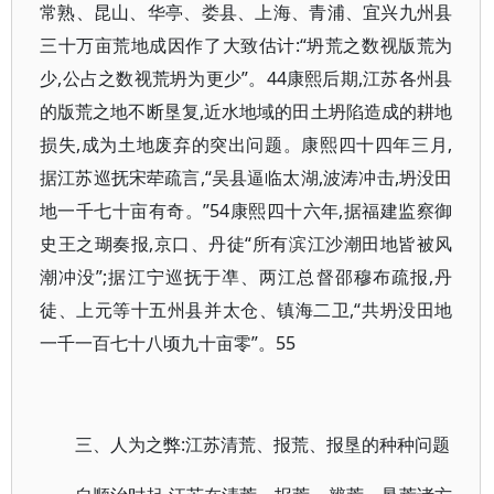
常熟、昆山、华亭、娄县、上海、青浦、宜兴九州县
三十万亩荒地成因作了大致估计:“坍荒之数视版荒为
少,公占之数视荒坍为更少”。44康熙后期,江苏各州县
的版荒之地不断垦复,近水地域的田土坍陷造成的耕地
损失,成为土地废弃的突出问题。康熙四十四年三月,
据江苏巡抚宋荦疏言,“吴县逼临太湖,波涛冲击,坍没田
地一千七十亩有奇。”54康熙四十六年,据福建监察御
史王之瑚奏报,京口、丹徒“所有滨江沙潮田地皆被风
潮冲没”;据江宁巡抚于凖、两江总督邵穆布疏报,丹
徒、上元等十五州县并太仓、镇海二卫,“共坍没田地
一千一百七十八顷九十亩零”。55
三、人为之弊:江苏清荒、报荒、报垦的种种问题