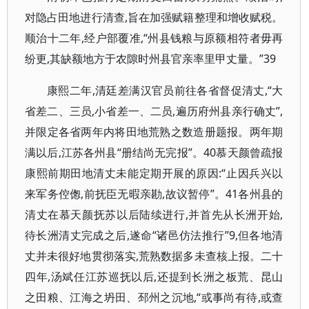
对隐占田地进行清查,旨在加强赋籍整理和增收赋税。
顺治十二年,经户部覆准,“州县钱粮与原额相符者毋再
纷更,其缺额地方于农隙时州县官亲率里甲丈量。”39
康熙二年,清廷差满汉官员前往各省督促清丈,“大
省差二、三员,小省差一、二员,遍历府州县亲行确丈”,
并限定各省两年内将田地荒熟之数造册题报。两年期
满以后,江苏各州县“册结尚无完报”。40慕天颜曾疏报
康熙前期田地清丈未能定期开展的原因:“止因兵兴以
来军务倥偬,前抚臣无暇亲勘,故议暂停”。41各州县的
清丈在慕天颜抚苏以后陆续进行,并首先从长洲开始,
待长洲清丈完成之后,遂命“诸邑仿法推行”9,但各地清
丈并未很好地贯彻落实,荒熟数据多未查核上报。二十
四年,汤斌任江苏巡抚以后,还提到长洲之板荒、昆山
之田粮、江海之坍田、邳州之沉地,“或事尚有待,或查