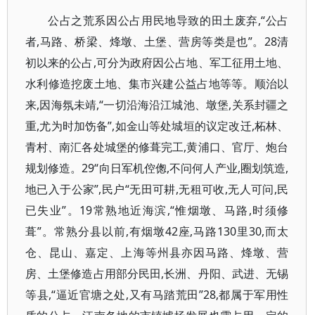
公占之荒系因公占用民地导致的田土废弃,“公占
者,马路、桥梁、烽墩、土堡、营房等类是也”。28清
初以来的公占,可分为政府因公占地、军工征用土地、
水利修造挖废土地、集市兴建公益占地等等。顺治以
来,因海氛未靖,“一切沿海沿江城池、墩堡,关系封疆之
重,尤为时加饬备”,如金山等处城垣的议定改迁,柘林、
青村、南汇各处城堡的修葺完工,黄浦口、官厅、炮台
规划修造。29“向日军机倥偬,不问何人产业,圈划筑造,
地已入于公家”,民户“无田可耕,无租可收,无人可问,民
已失业”。19常熟地近海滨,“惟烟墩、马路,时须修
葺”。常熟分县以前,有烟墩42座,马路130里30,而太
仓、昆山、嘉定、上海等州县亦因马路、烽墩、营
房、土堡修造占用部分民田,长洲、丹阳、武进、无锡
等县,“逼近官塘之处,又有马踏荒田”28,都属于军用性