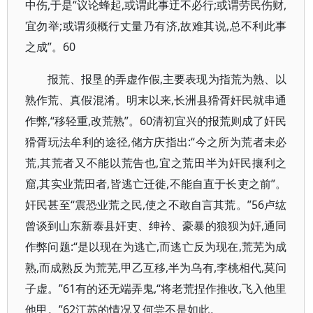
中伤,于是“议论蜂起,或谓此事迂不必行;或谓劳民伤财,
宜勿举;或谓须概行丈量乃有济,故难其说,总不利此事
之成”。60
报荒、报垦的弄虚作假,主要表现为指荒为熟、以
熟作荒、真假混淆。明末以来,长洲县猾胥奸民就串通
作弊,“移轻重,改荒熟”。60清初宜兴的报荒则成了奸民
猾胥玩法牟利的途径,储方庆指出:“今之所为荒者未必
荒,其荒者又不能以荒告也,宜之荒田半为奸民攘利之
窟,其实业荒田者,皆逃亡迁徙,不能自直于长吏之前”。
奸民甚至“震恐业荒之民,使之不敢自言其荒。”56卢纮
曾谈到山东新泰县奸吏、绅衿、豪暴的狼狈为奸,通同
作弊问题:“是以现在为逃亡,而逃亡反为现在,荒芜为成
熟,而成熟反为荒芜,甲乙互移,半为乌有,李桃相代,莫问
子虚。”61有的还无端弄鬼,“将老荒捏作推收,飞入他里
他甲。”62江苏的情况又何尝不是如此。