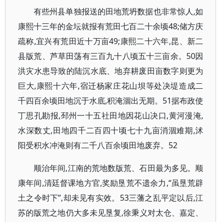
有些州县单独报送的田地荒坍数据也非常惊人,如
康熙十三年的金坛就报有荒田七百二十余顷48;储方庆
疏称,宜兴有荒田近十万亩49;康熙二十六年,昆、新二
县版荒、芦草田荡有三百九十八顷五十三亩余。50因
洪灾水患导致的陆沉水底、地弃耕废田亩数字则更为
巨大,康熙十六年,宿迁杨家庄花山坝等处决堤造成二
千四百余顷田地沉于水底,积淹涸出无期。51据布政使
丁思孔勘报,邳州一十五社田地因花山决口,黄河漫淹,
水深数丈,田地四千二百四十顷七十九亩消涸难期,沭
阳受积水冲淹则有二千八百余顷田地废弃。52
顺治年间,江南的荒地数版荒、石田最为多见。顺
康年间,清廷督课地方官,奖励垦荒不遗余力,“虽垦荒辟
土之令时下”,却未见有实效。53三藩之乱平定以后,江
苏的版荒之地仍大多未见垦复,徐秉义对太仓、嘉定、