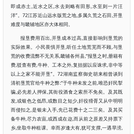
即成赤土,近水之区,水去则略有田形,水至则一片汪
洋”。72江苏近山远水版荒之地,多属久荒之石田,开垦
难度与畿辅地区亦大体相同。
报垦费用百出,开垦成本过高,直接影响到垦荒的
实际效果。小民畏惧开垦,听任土地荒芜而不顾,与垦
荒的收费流弊不无关系,畿辅各州县,“报垦之时,册籍有
费,驳查有费,牛种、工本之外,复拮据以应诛求,非中等
以上之家不能开垦”。72湖南监察御史胡来相曾谈到
清初垦荒官给牛种之弊:“于牛种未发之前,唯恐奸民掣
骗,必先差人押保,其衙役酒食之索所不免矣。及其既
发,或银色之低昂,或数目之短少,奸役猾胥又从中明明
而侵扣之,是银未入手,先已花费十之二三矣。及其买
备牛种,尽力农亩,或西成在迩,而从前之原差又持票下
乡,坐取牛种租课。幸而岁逢大有,犹可支撑,一遇旱涝,