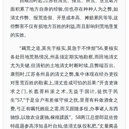
自顺治时起,江苏在清荒、报荒、辨荒、垦荒诸方
面积累了地方自身的经验,但也存在种种人为之弊,如
清丈作弊、报荒造假、开垦成本高、摊赔累民等等,这
些弊害不仅有损地方百姓的利益,而且影响到荒地垦复
的实效。
“蠲荒之道,莫先于核实,莫急于不惮烦”56,要核实
各处田地荒熟情况,州县须定期实地勘察,而田地清丈
尤为关键,但清初的土地清丈时断时续,且弊端百出。
康熙时,江苏各州县的清丈之弊,集中体现在经办吏役
对垦荒百姓的勒索上,清丈造成可怕的后果:“开贪吏诛
求之门,长蠹胥科派之术,无益于国计,徒扰于民
生”57,“于是业户有差催守候之扰,里胥有科敛酒食之
费,弓正有嘱托贿庇之需,而又跟随多役,办事诸人东西
驰惊,以致农业废驰,稼殖蹂践”。58两江总督郎廷佐曾
特疏题参高淳知县叶自灿,借清丈纵役私肥,“丈量阖县