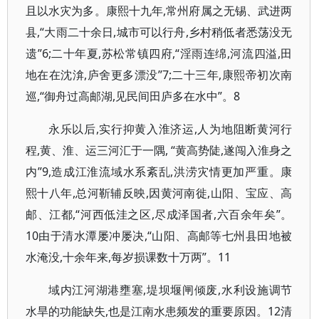
且以水灾为多。康熙十九年,常州府属之无锡、武进两
县,“大雨二十余日,城市可以行舟,乡村稍低者悉荡没无
遗”6;二十年夏,苏松常镇四府,“淫雨连绵,河流四溢,田
地在在沈渰,庐舍更多漂没”7;二十三年,康熙帝初次南
巡,“御舟过高邮湖,见民间田庐多在水中”。8
永乐以后,实行抑黄入淮济运,人为地阻断黄河行
程,黄、淮、运三河汇于一隅, “黄高势陡,遂闯入淮身之
内”9,造成江淮流域水系紊乱,洪涝灾情更加严重。康
熙十八年,总河靳辅反映,因黄河南徙,山阳、宝应、高
邮、江都,“河西低洼之区,尽成泽国者,六百余年矣”。
10由于清水潭屡冲屡决,“山阳、高邮等七州县田地被
水淹没,十余年来,每岁损课数十万两”。11
域内江河湖港壅塞,堤坝堰闸倾废,水利设施调节
水旱的功能缺失,也是江南水患频发的重要原因。12清