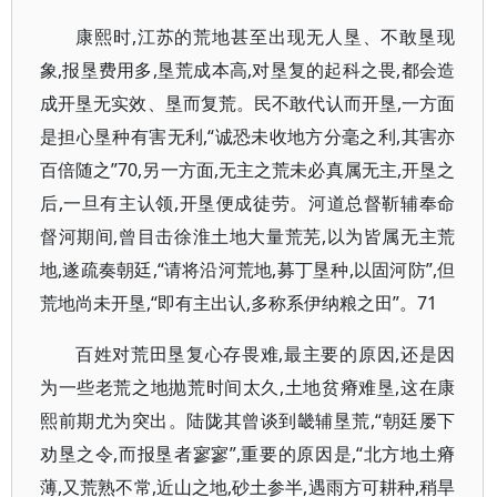
康熙时,江苏的荒地甚至出现无人垦、不敢垦现
象,报垦费用多,垦荒成本高,对垦复的起科之畏,都会造
成开垦无实效、垦而复荒。民不敢代认而开垦,一方面
是担心垦种有害无利,“诚恐未收地方分毫之利,其害亦
百倍随之”70,另一方面,无主之荒未必真属无主,开垦之
后,一旦有主认领,开垦便成徒劳。河道总督靳辅奉命
督河期间,曾目击徐淮土地大量荒芜,以为皆属无主荒
地,遂疏奏朝廷,“请将沿河荒地,募丁垦种,以固河防”,但
荒地尚未开垦,“即有主出认,多称系伊纳粮之田”。71
百姓对荒田垦复心存畏难,最主要的原因,还是因
为一些老荒之地抛荒时间太久,土地贫瘠难垦,这在康
熙前期尤为突出。陆陇其曾谈到畿辅垦荒,“朝廷屡下
劝垦之令,而报垦者寥寥”,重要的原因是,“北方地土瘠
薄,又荒熟不常,近山之地,砂土参半,遇雨方可耕种,稍旱