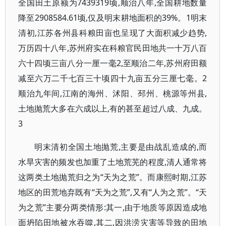
全国田土原额为7439319顷,顺治八年,全国耕地数量
降至2908584.61顷,仅及明末耕地面积的39%。1明末
清初,江苏各州县科粮田亩也呈现了大面积减少趋势,
万历四十八年,苏州府实在科粮官民田地共一十万八百
六十四顷三亩八分一厘一毫2,至顺治二年,苏州府田额
减至六万二千七百三十顷四十九亩五分三厘七毫。2
顺治九年间,江南的海州、沭阳、邳州、桃源等州县,
土地抛荒大多在六成以上,有的甚至超过八成、九成。
3
明末清初全国土地抛荒,主要是由战乱造成的,而
水旱灾害的频发也加重了土地荒芜的程度,清人通常将
这两类土地抛荒归之为“天为之荒”。而康熙时期,江苏
地区的田荒地弃既有“天为之荒”,又有“人为之荒”。“天
为之荒”主要分两类情形:其一,由于地质等原因造成地
面坍陷田地被水吞噬,其二,因洪涝灾害等导致的田地