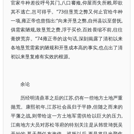
官家牛种差役呼号其门,八口饔飨,仰屋而失所赖,即欲
其不逃亡,岂可得乎。”73但垦荒之弊又何止官给牛种
一项,雍正帝也曾指出:“向来开垦之弊,自州县以至督抚,
俱需索陋规,致垦荒之费,浮于买价,百姓畏缩不前,往往
膏腴荒弃。”74雍正帝的这句话,深刻揭露了清初以来
各地垦荒需索的陋规和开垦成本高的事实,也点出了清
初以来垦复难有实效的根源。
余论
历经明清鼎革之后的江苏,仍有一些地方土地严重
抛荒。康熙初年,江苏社会虽归于平静,但随之而来的
平藩之战,则带给这一方土地军需供给以巨大的压力,
江南地方大员对苏松等府的特别关注是从韩世琦抚吴
开始的,慕天颜任布政使、巡抚以后,更是将目光聚焦