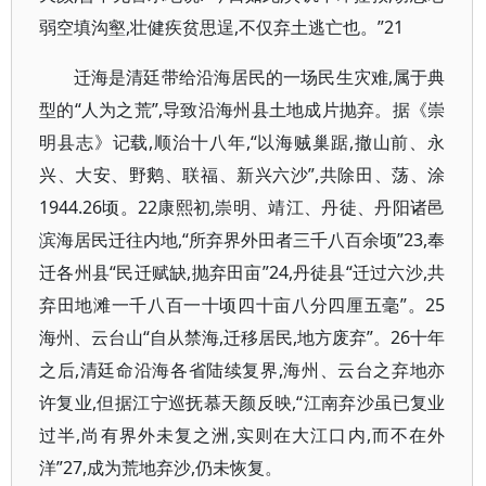
弱空填沟壑,壮健疾贫思逞,不仅弃土逃亡也。”21
迁海是清廷带给沿海居民的一场民生灾难,属于典
型的“人为之荒”,导致沿海州县土地成片抛弃。据《崇
明县志》记载,顺治十八年,“以海贼巢踞,撤山前、永
兴、大安、野鹅、联福、新兴六沙”,共除田、荡、涂
1944.26顷。22康熙初,崇明、靖江、丹徒、丹阳诸邑
滨海居民迁往内地,“所弃界外田者三千八百余顷”23,奉
迁各州县“民迁赋缺,抛弃田亩”24,丹徒县“迁过六沙,共
弃田地滩一千八百一十顷四十亩八分四厘五毫”。25
海州、云台山“自从禁海,迁移居民,地方废弃”。26十年
之后,清廷命沿海各省陆续复界,海州、云台之弃地亦
许复业,但据江宁巡抚慕天颜反映,“江南弃沙虽已复业
过半,尚有界外未复之洲,实则在大江口内,而不在外
洋”27,成为荒地弃沙,仍未恢复。