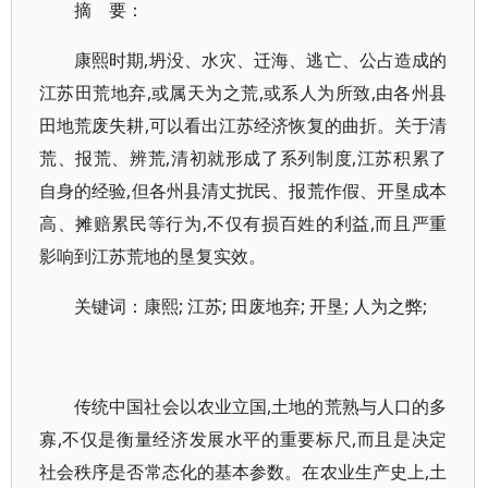
摘 要：
康熙时期,坍没、水灾、迁海、逃亡、公占造成的
江苏田荒地弃,或属天为之荒,或系人为所致,由各州县
田地荒废失耕,可以看出江苏经济恢复的曲折。关于清
荒、报荒、辨荒,清初就形成了系列制度,江苏积累了
自身的经验,但各州县清丈扰民、报荒作假、开垦成本
高、摊赔累民等行为,不仅有损百姓的利益,而且严重
影响到江苏荒地的垦复实效。
关键词：康熙; 江苏; 田废地弃; 开垦; 人为之弊;
传统中国社会以农业立国,土地的荒熟与人口的多
寡,不仅是衡量经济发展水平的重要标尺,而且是决定
社会秩序是否常态化的基本参数。在农业生产史上,土