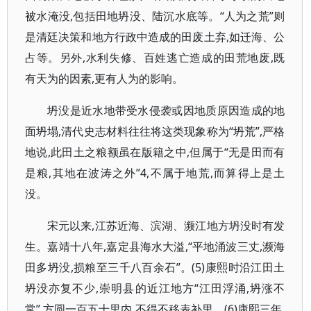
被水淹没,包括田地坍没、陆沉水底等。“人为之荒”则
是清廷决策和地方行政中造成的田废土弃,如迁海、公
占等。另外,水利失修、百姓逃亡造成的田荒地废,既
有天为的因素,更有人为的影响。
坍没是近水地带受水侵袭或因地质原因造成的地
面坍塌,清代史志材料往往将这类现象称为“坍荒”,严格
地说,此田土之粮额虽在版籍之中,但属于“无是田而有
是粮,其地在波涛之外”4,不属于地荒,而算得上是土
没。
宋元以来,江苏近海、滨湖、濒江地方坍没时有发
生。嘉靖十八年,嘉定县海水大溢,“平地涌波三丈,濒海
田多坍没,损粮至三千八百余石”。(5)康熙时沿江田土
坍没亦复不少,崇明县的近江地方“江田浮涌,坍涨不
常”,方圆一百五十里内,不得不移表补里。(6)康熙三年,