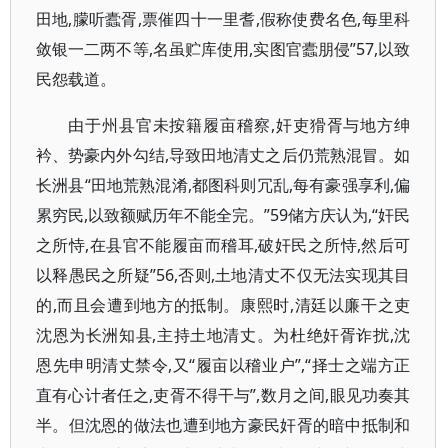
田地,朦听蠹胥,票催四十一里耆,假称使费名色,每里科
敛银一二两不等,名虽贮库使用,实图官蠹朋侵”57,以致
民怨载道。
由于州县官未按籍履亩稽察,奸吏猾胥与地方绅
衿、势豪内外勾结,导致田地清丈之后仍荒熟混冒。如
长洲县“田地荒熟混淆,都图科则冗乱,每有豪强享利,偏
累穷民,以致额赋历年不能全完。”59储方庆认为,“奸民
之所恃,在县官不能履亩而稽耳,破奸民之所恃,然后可
以释愚民之所疑”56,否则,土地清丈不仅无法实现其目
的,而且会遭到地方的抵制。康熙时,清廷以廉干之吏
沈恩为长洲知县,主持土地清丈。为杜绝奸胥诈扰,沈
恩先申明清丈禁令,又“履亩以稽业户”,“择士之端方正
直有心计者任之,吏胥不得干与”,数月之间,眼见功奏其
半。但沈恩的做法也遭到地方豪民奸胥的暗中抵制和