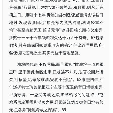
荒钱粮“乃系纸上虚数”,如不蠲豁,日积月累,则永无完
项之日。康熙十七年,青浦知县刘廷谏履亩清丈该县田
地时,发现该县田地“原是额内荒熟混淆,科则轻重不
均”,“甚至有粮无田,赔苦无伸”,该县田粮长期拖欠难完,
康熙十一至十五年钱粮积欠达十万四千有奇。67包赔
做法,旨在确保国家赋税收入的稳定,但牵连里甲民户,
驱使编民逃离故土,其实无益于荒地垦复。
漕粮的包赔,不仅累民,而且累官,“惟漕粮一项独累
里甲,里甲因此包赔逃窜,已株连不知凡几,官役因此漕
欠,挪移垫买,每致难清,完犹不完也”。68康熙四年,江
宁巡抚韩世琦曾疏报江宁左等十五卫的荒田增赋难完,
卫所守备、千总受考成之累,降革殆尽的问题,各卫屯
粮系供应军需和漕项之用,只因沿江坍废抛荒田地有额
无征,各弁“徒滋考成之深累”。69