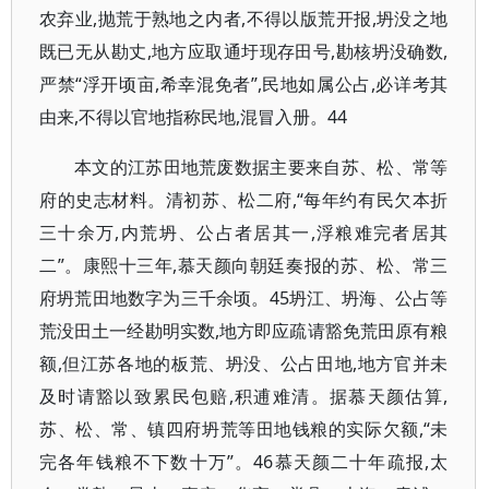
农弃业,抛荒于熟地之内者,不得以版荒开报,坍没之地
既已无从勘丈,地方应取通圩现存田号,勘核坍没确数,
严禁“浮开顷亩,希幸混免者”,民地如属公占,必详考其
由来,不得以官地指称民地,混冒入册。44
本文的江苏田地荒废数据主要来自苏、松、常等
府的史志材料。清初苏、松二府,“每年约有民欠本折
三十余万,内荒坍、公占者居其一,浮粮难完者居其
二”。康熙十三年,慕天颜向朝廷奏报的苏、松、常三
府坍荒田地数字为三千余顷。45坍江、坍海、公占等
荒没田土一经勘明实数,地方即应疏请豁免荒田原有粮
额,但江苏各地的板荒、坍没、公占田地,地方官并未
及时请豁以致累民包赔,积逋难清。据慕天颜估算,
苏、松、常、镇四府坍荒等田地钱粮的实际欠额,“未
完各年钱粮不下数十万”。46慕天颜二十年疏报,太