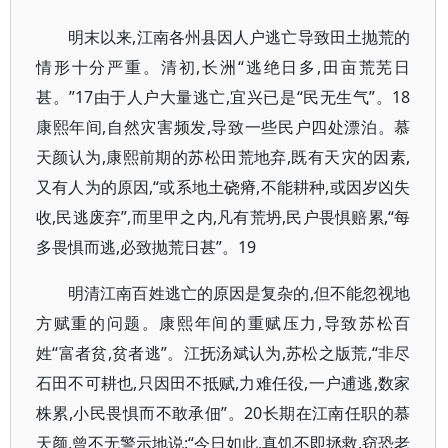
明末以来,江南各州县因人户逃亡导致田土抛荒的
情形十分严重。清初,长洲“逃绝日多,田亩荒芜日
甚。”17由于人户大量逃亡,宜兴已是“民无生气”。18
康熙年间,自然灾害频发,导致一些民户四处漂泊。慕
天颜认为,康熙前期的苏松田荒地弃,既有天灾的因素,
又有人为的原因,“或系地土硗瘠,不能耕种,或因岁凶失
收,民逃废弃”,而里甲之内,凡有荒坍,民户畏惧赔累,“每
多畏惧而逃,必致抛荒日甚”。19
明清江南百姓逃亡的原因是复杂的,但不能忽视地
方赋重的问题。康熙年间的重赋压力,导致苏松百
姓“富者贫,贫者逃”。江抚汤斌认为,苏松之版荒,“非尽
石田不可耕也,只因田不抵赋,力难任役,一户逋逃,数家
株累,小民畏惧而不敢承佃”。20长期在江南任职的慕
天颜,曾不无警示地说:“今日如此,真饥不即拯救,窃恐老