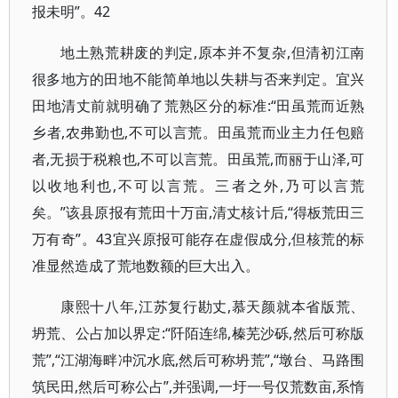
报未明”。42
地土熟荒耕废的判定,原本并不复杂,但清初江南
很多地方的田地不能简单地以失耕与否来判定。宜兴
田地清丈前就明确了荒熟区分的标准:“田虽荒而近熟
乡者,农弗勤也,不可以言荒。田虽荒而业主力任包赔
者,无损于税粮也,不可以言荒。田虽荒,而丽于山泽,可
以收地利也,不可以言荒。三者之外,乃可以言荒
矣。”该县原报有荒田十万亩,清丈核计后,“得板荒田三
万有奇”。43宜兴原报可能存在虚假成分,但核荒的标
准显然造成了荒地数额的巨大出入。
康熙十八年,江苏复行勘丈,慕天颜就本省版荒、
坍荒、公占加以界定:“阡陌连绵,榛芜沙砾,然后可称版
荒”,“江湖海畔冲沉水底,然后可称坍荒”,“墩台、马路围
筑民田,然后可称公占”,并强调,一圩一号仅荒数亩,系惰