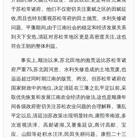
于苏松常诸府。他们不仅密切关注重赋之区的田赋征
收,而且也特别重视苏松等府的田土抛荒、水利失修诸
问题。平藩期间,由于江南社会的稳定和经济发展关系
到天下安危,清廷对苏松常地区更是高密度关注,这也
符合王朝的整体利益。
事实上,顺治以来,苏北田地的抛荒远比苏松常诸
府严重75,苏北因河患、水利失修造成的土地荒废,也
远远超过同时期江南的版荒、坍没。但苏松常诸府在
国家财政中的地位,决定清廷在三藩之乱平定以前,采
取优先恢复和发展江南农业经济的做法,这也是顺康年
间各级政府密切关注苏松农业问题的合理解释。藩乱
平定以后,清廷治苏政策出现明显转向,康熙帝南巡,多
次巡视洪泽、高邮诸湖,又屡集廷议,商讨高邮、宝
应、山阳等处积水汪洋,民田失耕问题。康熙二十三