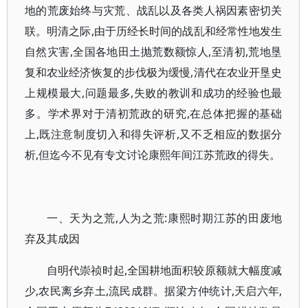
地的荒废始终与灾荒、战乱以及各类人祸因素密切关
联。明清之际,由于历经长时间的战乱和经常性地发生
自然灾害,全国各地田土抛荒数额惊人,至清初,荒地垦
复和农业经济恢复的步伐极为缓慢,清代在农业开垦史
上规模最大,问题最多,失败的教训和成功的经验也最
多。学术界对于清初荒政的研究,在总体把握的基础
上,既注意制度切入和得失评析,又不乏相应的数据分
析,但迄今不见有专文讨论康熙年间江苏荒政的得失。
一、天为之荒,人为之荒:康熙时期江苏的田废地
弃及其成因
自明代崇祯时起,全国耕地面积较原额就大幅度减
少,农民离乡弃土,流民成群。据梁方仲统计,天启六年,