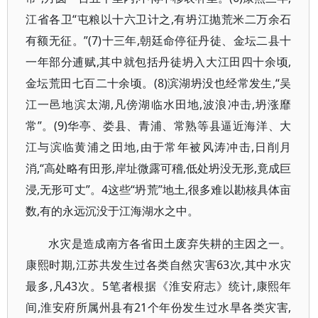
江省各卫“屯粮以十六卫计之,有坍江抛荒米二万余石
有额无征。”(7)十三年,朝廷命停征丹徒、金坛二县十
一年部分逋赋,其中就包括丹徒坍入大江田四十余顷,
金坛荒田七百二十余顷。(8)滨湖坍没也经常发生,“吴
江一邑地滨太湖,凡傍湖临水田地,波浪冲击,坍涨靡
常”。(9)华亭、娄县、青浦、常熟等县逼近海洋、大
江与滨临黄浦之田地,由于常年被风涛冲击,日削月
消,“高处略有田形,岸址微露可稽,低处坍没无形,竟成巨
浸,无形可丈”。4这些“坍荒”地土,很多难以勘核具体亩
数,有的永远沉没于江海湖水之中。
水灾是造成南方各省田土废弃失耕的主因之一。
康熙时期,江苏共发生过各类自然灾害63次,其中水灾
最多,凡43次。5笔者根据《淮安府志》统计,康熙年
间,淮安府所属州县有21个年份发生过水旱各类灾害,