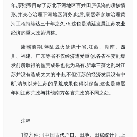
年,康熙帝目睹了苏北下河地区百姓田庐俱淹的凄惨情
形,并决心治理下河地区河务,此后,康熙帝参加治理黄
河工程持续达三十年之久76,这也是清廷发展江苏农业
经济的重大政策调整。
康熙前期,藩乱战火延烧十省,江西、湖南、四
川、福建、广东等省不仅经济遭受重创,各省在变乱爆
发前所取得的垦荒成果也化为乌有,所幸三藩之乱对江
苏并没有造成太大的冲击,不但江苏的经济发展没有中
断,清初以来江苏的垦荒成果也得以保留,这也是康熙
年间江苏荒政与其他南方各省荒政的不同之处。
注释
1梁方仲:《中国古代户口、田地、田赋统计》,上