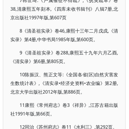
7韩世琦:《户属催征不得疏》,《抚吴疏草》卷
38,清康熙五年刻本,《四库未收书辑刊》八辑7册,北
京出版社1997年版,第607页
8《清圣祖实录》卷46,康熙十三年二月戊戌,《清
实录》第4册,中华书局1985年版,第600页。
9《清圣祖实录》卷288,康熙五十九年六月乙酉,
《清实录》第6册,第805页。
10陈振汉、熊正文等:《全国各省(区)自然灾害发
生数统计表》,《清实录•经济史资料•农业编》第2册,
北京大学出版社2012年版,第886页。
11康熙《常州府志》卷3《祥异》,江苏古籍出版
社1991年版,第66页。
12同治《苏州府志》卷11《水利三》,第292页。