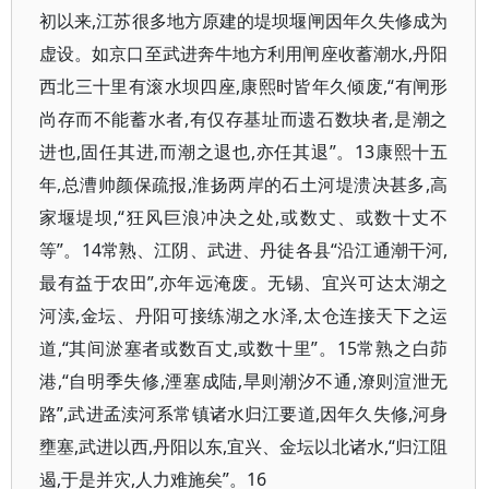
初以来,江苏很多地方原建的堤坝堰闸因年久失修成为
虚设。如京口至武进奔牛地方利用闸座收蓄潮水,丹阳
西北三十里有滚水坝四座,康熙时皆年久倾废,“有闸形
尚存而不能蓄水者,有仅存基址而遗石数块者,是潮之
进也,固任其进,而潮之退也,亦任其退”。13康熙十五
年,总漕帅颜保疏报,淮扬两岸的石土河堤溃决甚多,高
家堰堤坝,“狂风巨浪冲决之处,或数丈、或数十丈不
等”。14常熟、江阴、武进、丹徒各县“沿江通潮干河,
最有益于农田”,亦年远淹废。无锡、宜兴可达太湖之
河渎,金坛、丹阳可接练湖之水泽,太仓连接天下之运
道,“其间淤塞者或数百丈,或数十里”。15常熟之白茆
港,“自明季失修,湮塞成陆,旱则潮汐不通,潦则渲泄无
路”,武进孟渎河系常镇诸水归江要道,因年久失修,河身
壅塞,武进以西,丹阳以东,宜兴、金坛以北诸水,“归江阻
遏,于是并灾,人力难施矣”。16