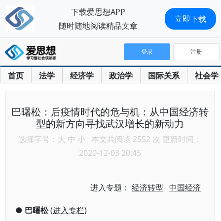
下载爱思想APP
立即下载
随时随地阅读精品文章
登录
注册
首页
法学
经济学
政治学
国际关系
社会学
巴曙松：后疫情时代的危与机：从中国经济转
型的新方向寻找武汉增长的新动力
选择字号：
大
中
小
本文共阅读 2552 次 更新时间：
2020-12-03 20:45
进入专题：
经济转型
中国经济
●
巴曙松
(
进入专栏
)