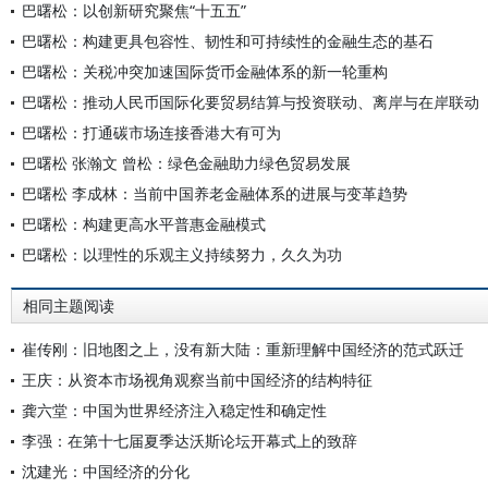
巴曙松：以创新研究聚焦“十五五”
巴曙松：构建更具包容性、韧性和可持续性的金融生态的基石
巴曙松：关税冲突加速国际货币金融体系的新一轮重构
巴曙松：推动人民币国际化要贸易结算与投资联动、离岸与在岸联动
巴曙松：打通碳市场连接香港大有可为
巴曙松 张瀚文 曾松：绿色金融助力绿色贸易发展
巴曙松 李成林：当前中国养老金融体系的进展与变革趋势
巴曙松：构建更高水平普惠金融模式
巴曙松：以理性的乐观主义持续努力，久久为功
相同主题阅读
崔传刚：旧地图之上，没有新大陆：重新理解中国经济的范式跃迁
王庆：从资本市场视角观察当前中国经济的结构特征
龚六堂：中国为世界经济注入稳定性和确定性
李强：在第十七届夏季达沃斯论坛开幕式上的致辞
沈建光：中国经济的分化