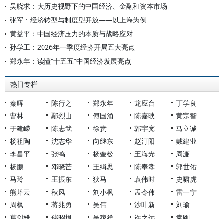
吴晓求：大历史视野下的中国经济、金融和资本市场
张军：经济转型与制度型开放——以上海为例
黄益平：中国经济压力的本质与战略应对
孙学工：2026年一季度经济开局五大亮点
郑永年：读懂“十五五”中国经济发展亮点
热门专栏
秦晖
陈行之
郑永年
龙应台
丁学良
曹林
鄢烈山
傅国涌
陈嘉映
黄宗智
于建嵘
陈志武
徐贲
郭宇宽
马立诚
杨祖陶
沈志华
向继东
赵汀阳
戴建业
李昌平
张鸣
杨奎松
王海光
周濂
杨鹏
邓晓芒
王缉思
陈奉孝
郭世佑
马玲
王振东
狄马
袁伟时
史啸虎
熊培云
秋风
刘小枫
孟令伟
雷一宁
周枫
蒋兆勇
吴伟
沙叶新
刘瑜
葛剑雄
储昭根
吴稼祥
许之远
袁刚