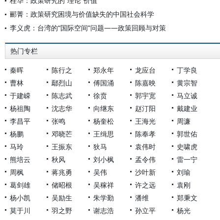
桂华：政策研究的“理论”价值
郦菁：政策研究困境与价值缺失的中国社会科学
李义虎：台湾的“国际空间”问题——政策回顾与对策
热门专栏
秦晖
陈行之
郑永年
龙应台
丁学良
曹林
鄢烈山
傅国涌
陈嘉映
黄宗智
于建嵘
陈志武
徐贲
郭宇宽
马立诚
杨祖陶
沈志华
向继东
赵汀阳
戴建业
李昌平
张鸣
杨奎松
王海光
周濂
杨鹏
邓晓芒
王缉思
陈奉孝
郭世佑
马玲
王振东
狄马
袁伟时
史啸虎
熊培云
秋风
刘小枫
孟令伟
雷一宁
周枫
蒋兆勇
吴伟
沙叶新
刘瑜
葛剑雄
储昭根
吴稼祥
许之远
袁刚
杨小凯
吴励生
朱学勤
潘维
郑秉文
莫于川
羽之野
谢志浩
孙立平
杨光