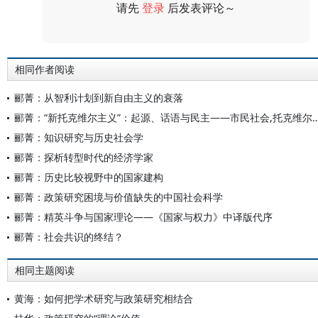
请先
登录
后发表评论～
评论
相同作者阅读
郦菁：从智利计划到新自由主义的衰落
郦菁：“新托克维尔主义”：起源、话语与民主——市民社会,托克维
郦菁：知识研究与历史社会学
郦菁：探析转型时代的经济学家
郦菁：历史比较视野中的国家建构
郦菁：政策研究困境与价值缺失的中国社会科学
郦菁：精英斗争与国家理论——《国家与权力》中译版代序
郦菁：社会共识的终结？
相同主题阅读
黄海：如何把学术研究与政策研究相结合