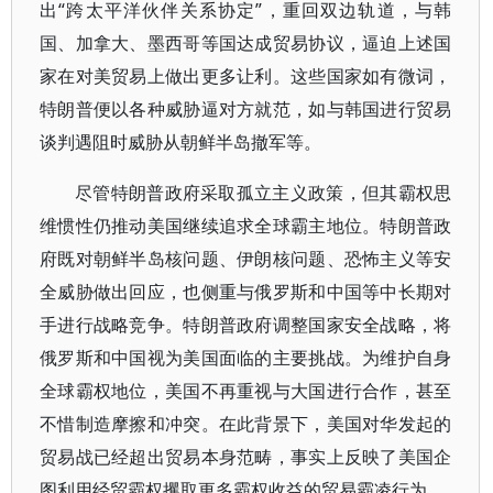
出“跨太平洋伙伴关系协定”，重回双边轨道，与韩
国、加拿大、墨西哥等国达成贸易协议，逼迫上述国
家在对美贸易上做出更多让利。这些国家如有微词，
特朗普便以各种威胁逼对方就范，如与韩国进行贸易
谈判遇阻时威胁从朝鲜半岛撤军等。
尽管特朗普政府采取孤立主义政策，但其霸权思
维惯性仍推动美国继续追求全球霸主地位。特朗普政
府既对朝鲜半岛核问题、伊朗核问题、恐怖主义等安
全威胁做出回应，也侧重与俄罗斯和中国等中长期对
手进行战略竞争。特朗普政府调整国家安全战略，将
俄罗斯和中国视为美国面临的主要挑战。为维护自身
全球霸权地位，美国不再重视与大国进行合作，甚至
不惜制造摩擦和冲突。在此背景下，美国对华发起的
贸易战已经超出贸易本身范畴，事实上反映了美国企
图利用经贸霸权攫取更多霸权收益的贸易霸凌行为。