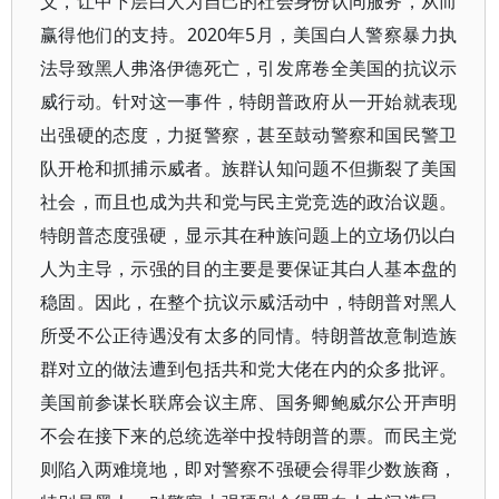
义，让中下层白人为自己的社会身份认同服务，从而
赢得他们的支持。2020年5月，美国白人警察暴力执
法导致黑人弗洛伊德死亡，引发席卷全美国的抗议示
威行动。针对这一事件，特朗普政府从一开始就表现
出强硬的态度，力挺警察，甚至鼓动警察和国民警卫
队开枪和抓捕示威者。族群认知问题不但撕裂了美国
社会，而且也成为共和党与民主党竞选的政治议题。
特朗普态度强硬，显示其在种族问题上的立场仍以白
人为主导，示强的目的主要是要保证其白人基本盘的
稳固。因此，在整个抗议示威活动中，特朗普对黑人
所受不公正待遇没有太多的同情。特朗普故意制造族
群对立的做法遭到包括共和党大佬在内的众多批评。
美国前参谋长联席会议主席、国务卿鲍威尔公开声明
不会在接下来的总统选举中投特朗普的票。而民主党
则陷入两难境地，即对警察不强硬会得罪少数族裔，