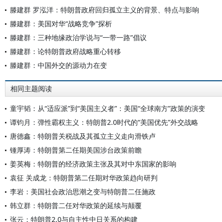
滕建群 罗泓洋：特朗普政府回归孤立主义的背景、特点与影响
滕建群：美国对华“战略竞争”探析
滕建群：三种地缘政治学说与“一带一路”倡议
滕建群：论特朗普政府战略重心转移
滕建群：中国外交的源动力在变
相同主题阅读
童宇韬：从“适应派”到“美国主义者”：美国“全球南方”政策的演变
谭钧月：弹性霸权主义：特朗普2.0时代的“美国优先”外交战略
唐德鑫：特朗普关税战及其孤立主义走向滑铁卢
锺厚涛：特朗普第二任期美国涉台政策前瞻
姜英梅：特朗普的经济政策主张及其对中东国家的影响
袁征 关成龙：特朗普第二任期对华政策趋向研判
李岩：美国社会政治思潮之变与特朗普二任施政
韩立群：特朗普二任对华政策的延续与颠覆
张云：特朗普2.0与自主性中日关系的构建