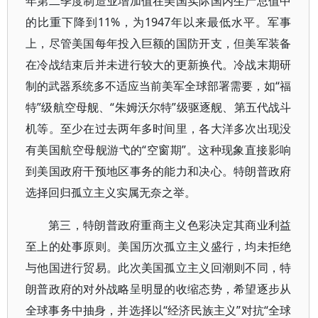
年第二季度制造业增加值在美国实际国内生产总值中
的比重下降到11%，为1947年以来最低水平。军事
上，尽管美国每年投入巨额的国防开支，但美军装备
在冷战结束后并未进行较大的更新换代。冷战末期研
制的武器系统多不适应当前美军全球部署需要，如“福
特”级航空母舰、“朱姆沃尔特”级驱逐舰、第五代战斗
机等。至少在过去两年多时间里，各大洋多次出现没
有美国航空母舰游弋的“空窗期”。这种现象直接影响
到美国政府干预地区事务的能力和决心。特朗普政府
选择回归孤立主义实属无奈之举。
第三，特朗普政府重商主义色彩决定其商业利益
至上的处事原则。美国历次孤立主义盛行，均未拒绝
与他国进行贸易。此次美国孤立主义回潮则不同，特
朗普政府的对外战略呈明显的收缩态势，希望逐步从
全球事务中抽身，并选择以“经济民族主义”对抗“全球