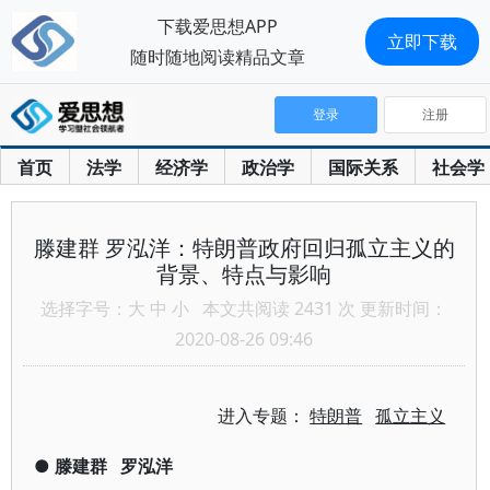
下载爱思想APP
立即下载
随时随地阅读精品文章
登录
注册
首页
法学
经济学
政治学
国际关系
社会学
滕建群 罗泓洋：特朗普政府回归孤立主义的
背景、特点与影响
选择字号：
大
中
小
本文共阅读 2431 次 更新时间：
2020-08-26 09:46
进入专题：
特朗普
孤立主义
●
滕建群
罗泓洋