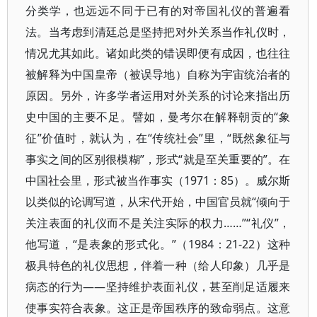
分类学，也远远不同于已有的对帝国礼仪的普遍看
法。当考虑到清廷总是坚持把对外关系当作礼仪时，
情况尤其如此。诸如此类的错误即便有成因，也往往
被解释为中国皇帝（被误导地）自称为宇宙统治者的
原因。另外，许多学者运用对外关系的讨论来指出历
史中国的主要不足。譬如，曼考尔在解释朝贡的“象
征”价值时，就认为，在“传统社会”里，“既然象征与
事实之间的区别很模糊”，形式“就是至关重要的”。在
中国社会里，形式被当作事实（1971：85）。威尔斯
以类似的论调写道，从宋代开始，中国官员就“倾向于
关注表面的礼仪而不是关注实际的权力……”“礼仪”，
他写道，“是表象的形式化。”（1984：21-22）这种
极具特色的礼仪思想，伴着一种（给人印象）几乎是
病态的行为——坚持维护表面礼仪，甚至削足适履来
使事实符合表象。这正是帝国秩序的致命弱点。这意