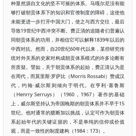
种显然源自文化的坚不可摧的体系。马嘎尔尼没有能
够打破朝贡体系下的知识和官僚制度的障碍，这使他
未能更进一步打开中国大门，使之与西方交往，最后
导致19世纪中西冲突不断。费正清的追随者们普遍认
同朝贡体系的功用，并相信它可以解释1839年以后的
中西对抗。然而，自20世纪60年代以来，某些研究传
统对外关系的史家对构成朝贡体系模式的许多论断有
所质疑。譬如，关于朝贡体系的起始，费正清认为是
在周代，而莫里斯·罗萨比（Morris Rossabi）赞成汉
代，约翰·威尔斯则倾向于明代。在亨利·塞鲁斯
（Henrry Serruys）（1960，1967）著作的基础
上，威尔斯坚持认为帝国晚期的朝贡体系并不早于15
世纪。他对通常的臆断加以挑战，认定可作为朝贡体
系起始年代的关键证据的，不是单纯的信仰或价值
观，而是一致性的制度建构（1984：173）。