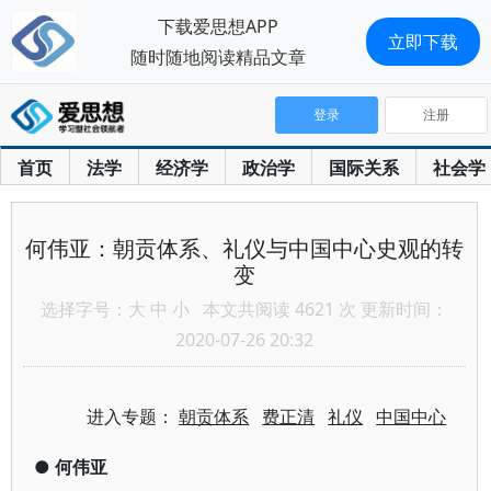
下载爱思想APP
立即下载
随时随地阅读精品文章
登录
注册
首页
法学
经济学
政治学
国际关系
社会学
何伟亚：朝贡体系、礼仪与中国中心史观的转
变
选择字号：
大
中
小
本文共阅读 4621 次 更新时间：
2020-07-26 20:32
进入专题：
朝贡体系
费正清
礼仪
中国中心
●
何伟亚