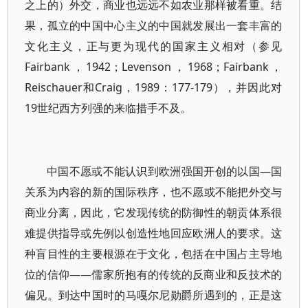
之上的）外交，商业也远远不如农业那样被看重。结
果，孤立的中国中心主义的中国就发展出一套丰富的
文化主义，正与更为现代的国家主义相对（参见
Fairbank，1942；Levenson，1968；Fairbank，
Reischauer和Craig，1989：177-179），并因此对
19世纪西方列强的来临措手不及。
中国不愿或不能认识到欧洲强国开创的以国—国
关系为内容的新的国际秩序，也不愿或不能把外交与
商业分离，因此，它发现传统的防御性的朝贡体系很
难提供指导或先例以创造性地回应欧洲人的要求。这
种盲目性的主要根源在于文化，包括在中国占主导地
位的信仰——儒家所抱有的传统的反商业和反技术的
偏见。到达中国时的马嘎尔尼勋爵所遇到的，正是这