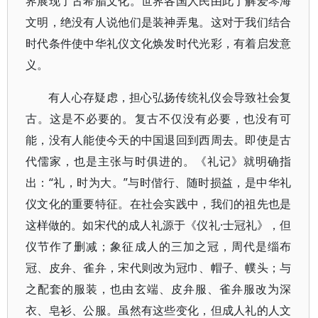
界展现了古希腊文化。世界各国人民由此了解爱琴海
文明，绝没有人说他们是装神弄鬼。这对于我们结合
时代条件使中华礼仪文化焕发时代光彩，有着启发意
义。
有人心存疑虑，担心弘扬传统礼仪会导致社会复
古。这是不必要的。复古不仅没有必要，也没有可
能，没有人能使今天的中国退回到西周去。即使是古
代儒家，也是主张与时俱进的。《礼记》就明确指
出：“礼，时为大。”与时偕行、随时损益，是中华礼
仪文化的重要特征。在社会实践中，我们的祖先也是
这样做的。如宋代的成人礼源于《仪礼·士冠礼》，但
仪节作了删减；象征成人的三加之冠，周代是缁布
冠、皮弁、雀弁，宋代则改为冠巾、帽子、幞头；与
之配套的服装，也由玄端、皮弁服、雀弁服改为深
衣、皂衫、公服。虽然有这些变化，但成人礼的人文