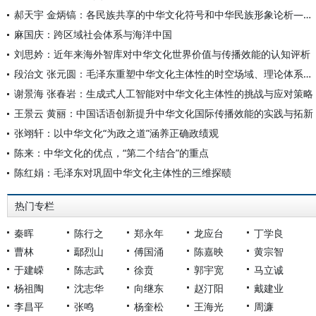
郝天宇 金炳镐：各民族共享的中华文化符号和中华民族形象论析——以人民币为视角
麻国庆：跨区域社会体系与海洋中国
刘思妗：近年来海外智库对中华文化世界价值与传播效能的认知评析
段治文 张元圆：毛泽东重塑中华文化主体性的时空场域、理论体系及重要启示
谢景海 张春岩：生成式人工智能对中华文化主体性的挑战与应对策略
王景云 黄丽：中国话语创新提升中华文化国际传播效能的实践与拓新
张翊轩：以中华文化“为政之道”涵养正确政绩观
陈来：中华文化的优点，“第二个结合”的重点
陈红娟：毛泽东对巩固中华文化主体性的三维探赜
热门专栏
秦晖
陈行之
郑永年
龙应台
丁学良
曹林
鄢烈山
傅国涌
陈嘉映
黄宗智
于建嵘
陈志武
徐贲
郭宇宽
马立诚
杨祖陶
沈志华
向继东
赵汀阳
戴建业
李昌平
张鸣
杨奎松
王海光
周濂