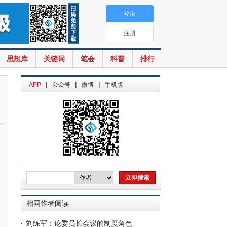
登录
注册
思想库
关键词
笔会
科普
排行
|
|
|
APP
公众号
微博
手机版
相同作者阅读
刘练军：论委员长会议的制度角色