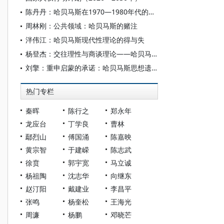
陈丹丹：哈贝马斯在1970—1980年代的中国：“理论旅行”的 “起点时刻”
周林刚：公共领域：哈贝马斯的赌注
泮伟江：哈贝马斯现代性理论的得与失
杨登杰：交往理性与商谈理论——哈贝马斯的思想遗产及其当代意义
刘擎：重申启蒙的承诺：哈贝马斯思想遗产及其当代处境
热门专栏
秦晖
陈行之
郑永年
龙应台
丁学良
曹林
鄢烈山
傅国涌
陈嘉映
黄宗智
于建嵘
陈志武
徐贲
郭宇宽
马立诚
杨祖陶
沈志华
向继东
赵汀阳
戴建业
李昌平
张鸣
杨奎松
王海光
周濂
杨鹏
邓晓芒