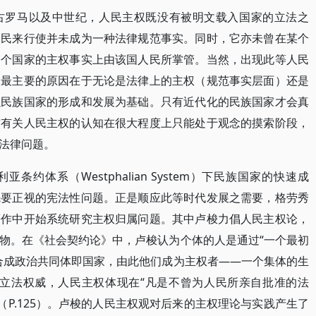
古罗马以及中世纪，人民主权既没有被明文载入国家的立法之
人民来行使并未成为一种法律规范事实。同时，它亦未曾在某个
一个国家的主权事实上由该国人民所掌管。当然，出现此等人民
，最主要的原因在于无论是法律上的主权（规范事实层面）还是
以民族国家的形成和发展为基础。只有近代化的民族国家才会真
前有关人民主权的认知在很大程度上只能处于观念的摸索阶段，
法律问题。
约体系（Westphalian System）下民族国家的快速成
先要正视的宪法性问题。正是顺应此等时代发展之需要，格劳秀
著作中开始系统研究主权归属问题。其中卢梭力倡人民主权论，
物。在《社会契约论》中，卢梭认为个体的人是通过“一个最初
合成政治共同体即国家，由此他们成为主权者——一个集体的生
的标志是立法权威，人民主权体现在“凡是不曾为人民所亲自批准的法
}（P.125）。卢梭的人民主权观对后来的主权理论与实践产生了