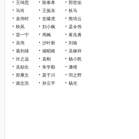
王缉思
陈奉孝
郭世佑
马玲
王振东
狄马
袁伟时
史啸虎
熊培云
秋风
刘小枫
孟令伟
雷一宁
周枫
蒋兆勇
吴伟
沙叶新
刘瑜
葛剑雄
储昭根
吴稼祥
许之远
袁刚
杨小凯
吴励生
朱学勤
潘维
郑秉文
莫于川
羽之野
谢志浩
孙立平
杨光