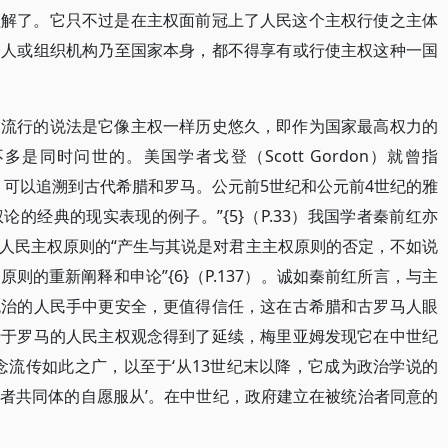
理解了。它只不过是在主权面前冠上了人民这个主权行使之主体
个人或组织机构乃至国家本身，都不得享有或行使主权这种一国
为流行的说法是它像主权一样历史悠久，即作为国家最高权力的
同时问世的。美国学者戈登（Scott Gordon）就曾指
，可以追溯到古代希腊和罗马。公元前5世纪和公元前4世纪的雅
的经典的现实表现的例子。”{5}（P.33）我国学者秦前红亦
人民主权原则的“产生与其说是对君主主权原则的否定，不如说
则的重新阐释和申论”{6}（P.137）。诚如秦前红所言，与主
统治的人民手中更安全，更值得信任，这在古希腊和古罗马人眼
行于罗马的人民主权观念得到了延续，梅里亚姆发现它在中世纪
念流传如此之广，以至于‘从13世纪末以降，它成为政治学说的
者共同体的自愿服从’。在中世纪，政府建立在被统治者同意的