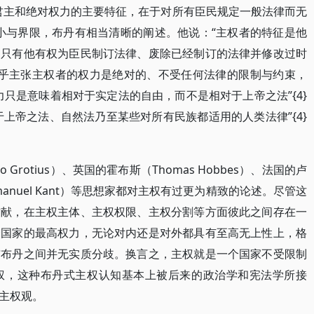
君主和绝对权力的主要特征，在于对所有臣民规定一般法律而无
小与界限，布丹有相当清晰的阐述。他说：“主权者的特征是他
为只有他有权为臣民制订法律、废除已经制订的法律并修改过时
布丹似乎主张主权者的权力是绝对的、不受任何法律的限制与约束，
只是意味着相对于实定法的自由，而不是相对于上帝之法”{4}
制于上帝之法、自然法乃至某些对所有民族都适用的人类法律”{4}
rotius）、英国的霍布斯（Thomas Hobbes）、法国的卢
（Immanuel Kant）等思想家都对主权有过更为精致的论述。尽管这
贡献，在主权主体、主权权限、主权分割等方面彼此之间存在一
个国家的最高权力，无论对内还是对外都具有至高无上性上，格
与布丹之间并无实质分歧。换言之，主权就是一个国家不受限制
权，这种布丹式主权认知基本上被后来的政治学和宪法学所接
主权观。