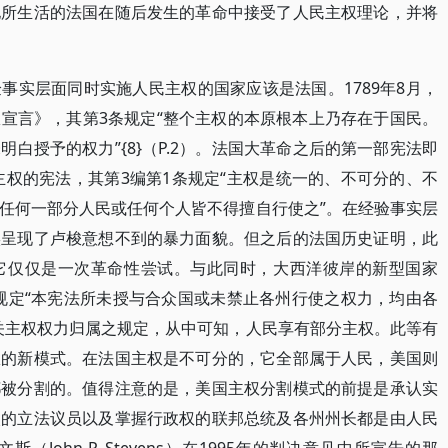
他所生活的法国在随后发生的革命中接受了人民主权理论，并将
事实层面同时实施人民主权的国家应该是法国。1789年8月，
宣言》，其第3条规定“整个主权的本原根本上乃存在于国民。
白授予的权力”{8}（P.2）。法国大革命之后的第一部宪法即
主权的宪法，其第3编第1条规定“主权是统一的、不可分的、不
任何一部分人民或任何个人皆不得擅自行使之”。在经验事实层
实呈现了卢梭意想不到的暴力面貌。但之后的法国历史证明，此
它仅仅是一次革命性尝试。与此同时，大西洋彼岸的新型国家
案规定“本宪法所未授与合众国或未禁止各州行使之权力，均由各
关主权权力归属之规定，从中可知，人民享有部分主权。此等有
权的新模式。在法国主权是不可分的，它全部属于人民，美国则
都被分割的。值得注意的是，美国主权分割模式的前提是承认实
次的立法议员以及掌握行政权的联邦总统及各州州长都是由人民