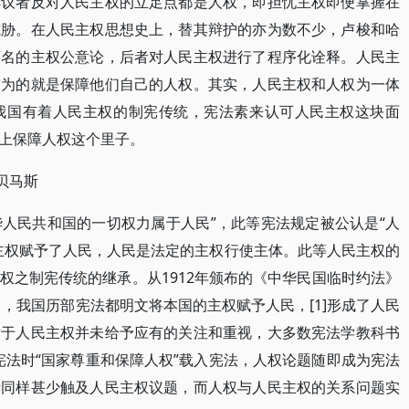
异议者反对人民主权的立足点都是人权，即担忧主权即便掌握在
威胁。在人民主权思想史上，替其辩护的亦为数不少，卢梭和哈
著名的主权公意论，后者对人民主权进行了程序化诠释。人民主
，为的就是保障他们自己的人权。其实，人民主权和人权为一体
我国有着人民主权的制宪传统，宪法素来认可人民主权这块面
上保障人权这个里子。
哈贝马斯
中华人民共和国的一切权力属于人民”，此等宪法规定被公认是“人
主权赋予了人民，人民是法定的主权行使主体。此等人民主权的
权之制宪传统的继承。从1912年颁布的《中华民国临时约法》
》，我国历部宪法都明文将本国的主权赋予人民，[1]形成了人民
对于人民主权并未给予应有的关注和重视，大多数宪法学教科书
修改宪法时“国家尊重和保障人权”载入宪法，人权论题随即成为宪法
者同样甚少触及人民主权议题，而人权与人民主权的关系问题实