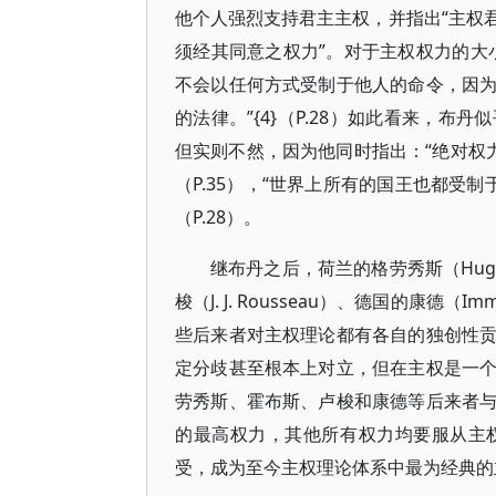
他个人强烈支持君主主权，并指出“主权
须经其同意之权力”。对于主权权力的大
不会以任何方式受制于他人的命令，因
的法律。”{4}（P.28）如此看来，
但实则不然，因为他同时指出：“绝对权力
（P.35），“世界上所有的国王也都受
（P.28）。
继布丹之后，荷兰的格劳秀斯（Hugo G
梭（J. J. Rousseau）、德国的康德
些后来者对主权理论都有各自的独创性
定分歧甚至根本上对立，但在主权是一
劳秀斯、霍布斯、卢梭和康德等后来者
的最高权力，其他所有权力均要服从主
受，成为至今主权理论体系中最为经典的