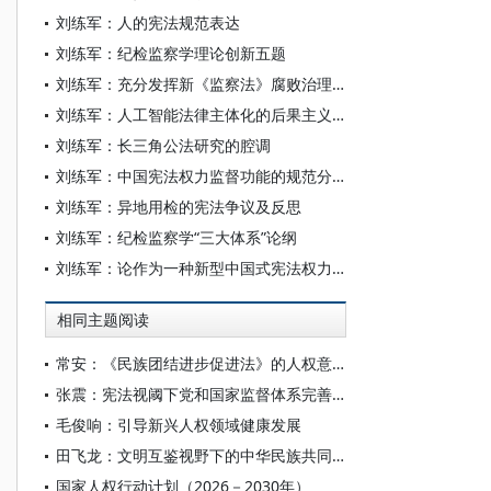
刘练军：人的宪法规范表达
刘练军：纪检监察学理论创新五题
刘练军：充分发挥新《监察法》腐败治理效能
刘练军：人工智能法律主体化的后果主义考量
刘练军：长三角公法研究的腔调
刘练军：中国宪法权力监督功能的规范分析
刘练军：异地用检的宪法争议及反思
刘练军：纪检监察学“三大体系”论纲
刘练军：论作为一种新型中国式宪法权力的监察权
相同主题阅读
常安：《民族团结进步促进法》的人权意义
张震：宪法视阈下党和国家监督体系完善论
毛俊响：引导新兴人权领域健康发展
田飞龙：文明互鉴视野下的中华民族共同体人权观及其世界意义
国家人权行动计划（2026－2030年）