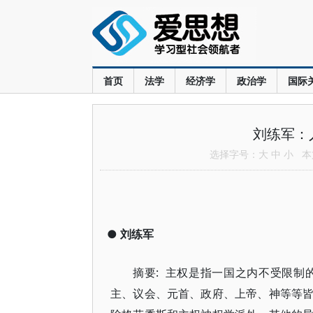
首页
法学
经济学
政治学
国际
刘练军：
选择字号：
大
中
小
本文
●
刘练军
摘要: 主权是指一国之内不受限
主、议会、元首、政府、上帝、神等等