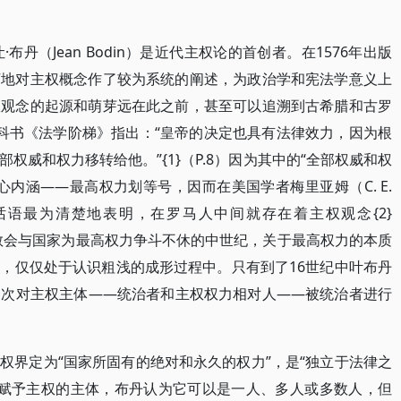
布丹（Jean Bodin）是近代主权论的首创者。在1576年出版
河地对主权概念作了较为系统的阐述，为政治学和宪法学意义上
权观念的起源和萌芽远在此之前，甚至可以追溯到古希腊和古罗
科书《法学阶梯》指出：“皇帝的决定也具有法律效力，因为根
权威和权力移转给他。”{1}（P.8）因为其中的“全部权威和权
内涵——最高权力划等号，因而在美国学者梅里亚姆（C. E.
人知的话语最为清楚地表明，在罗马人中间就存在着主权观念{2}
在教会与国家为最高权力争斗不休的中世纪，关于最高权力的本质
，仅仅处于认识粗浅的成形过程中。只有到了16世纪中叶布丹
一次对主权主体——统治者和主权权力相对人——被统治者进行
权界定为“国家所固有的绝对和永久的权力”，是“独立于法律之
能够被赋予主权的主体，布丹认为它可以是一人、多人或多数人，但