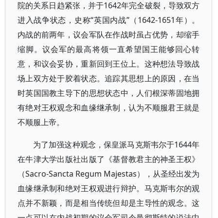
院的关系日趋紧张，并于1642年完全破裂，导致双方
进入战争状态，史称“英国内战”（1642-1651年）。
内战的前两年，议会军队在作战时虽占优势，却缩手
缩脚。议会军的最高将领一直希望国王能够回心转
意，和议会妥协，重新回到王位上。这种想法导致战
场上双方处于胶着状态。追踪其思想上的原因，在当
时英国国教主导下的思想状态中，人们根深蒂固地拥
有绝对王权观念和血缘继承制，认为不顺服君王就是
不顺服上帝。
为了加强这种观念，保皇派马克斯韦尔于1644年
在牛津大学出版社出版了《基督教君主的神圣王权》
（Sacro-Sancta Regum Majestas），从圣经出发为
血缘继承制和绝对王权观进行辩护。马克斯韦尔的观
点并不新颖，而是相当传统但却是主导性的观念。这
一点可以在内战初期的议会军司令曼彻斯特的说法中