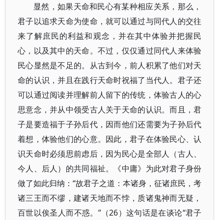
显然，如果天命和民心有某种相应关系，那么，
君子以追求天命为使命，就可以通过与同代人的交往
来了解庶民的利益和观念，并在其中体验并把握民
心，以及其中的天命。不过，仅仅通过同代人来体验
民心显然是不足的。从古到今，前人积累了他们对天
命的认识，并且在践行天命时祝福了当代人。君子还
可以通过阅读并理解前人留下的传统，体验古人的心
思意念，并从中领受古人关于天命的认识。而且，君
子是要造福于子孙后代，因而他们还需要为子孙后代
着想，体验他们的心意。因此，君子在体验民心、认
识天命时必须思前虑后，因为民心是全部人（古人、
今人、后人）的共同福祉。《中庸》为此对君子身份
做了如此归纳：“故君子之道：本诸身，征诸庶民，考
诸三王而不缪，建诸天地而不悖，质诸鬼神而无疑，
百世以俟圣人而不惑。”（26）这句话是在谈论“君子