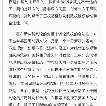
权是在契约中产生的，因而血缘继承就是不合适的
了。契约是双方的，除非双方同意，任何一方不得破
坏契约。契约赋予了王权甚至奴隶制政权以权威性和
合法性。[6]
霍布斯从契约论的角度来谈论政权的合法性，对
于当时英国思想界来说，乃是一个十分新颖的观点。
不难理解，如果不是《法律与君王》对绝对王权观和
血缘继承制的破坏而导致人们对政权（王权）合法性
的理解出现空白状态，霍布斯大概不会提出契约论来
填补这个空白；而且，人们也不会对霍布斯的契约论
有如此巨大的反应。实际上，霍布斯的《利维坦》出
版后，英国思想界出现震动。[7] 尽管人们对他的批
评是主要的，但是，这种强烈反应反而推动了关于契
约论的广泛讨论和传播，在根基上改变了英国人的思
维方式，导演了1688年的“光荣革命”，对英国的君主