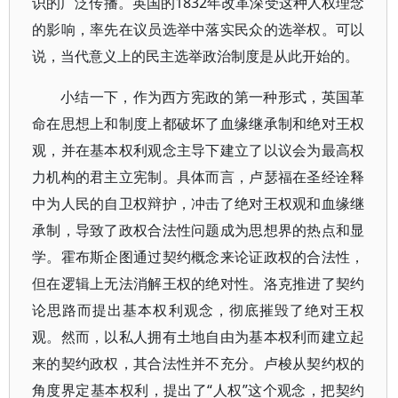
识的广泛传播。英国的1832年改革深受这种人权理念
的影响，率先在议员选举中落实民众的选举权。可以
说，当代意义上的民主选举政治制度是从此开始的。
小结一下，作为西方宪政的第一种形式，英国革
命在思想上和制度上都破坏了血缘继承制和绝对王权
观，并在基本权利观念主导下建立了以议会为最高权
力机构的君主立宪制。具体而言，卢瑟福在圣经诠释
中为人民的自卫权辩护，冲击了绝对王权观和血缘继
承制，导致了政权合法性问题成为思想界的热点和显
学。霍布斯企图通过契约概念来论证政权的合法性，
但在逻辑上无法消解王权的绝对性。洛克推进了契约
论思路而提出基本权利观念，彻底摧毁了绝对王权
观。然而，以私人拥有土地自由为基本权利而建立起
来的契约政权，其合法性并不充分。卢梭从契约权的
角度界定基本权利，提出了“人权”这个观念，把契约