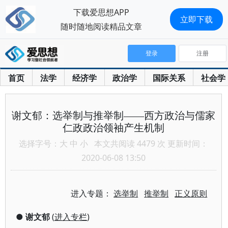
下载爱思想APP
立即下载
随时随地阅读精品文章
登录
注册
首页
法学
经济学
政治学
国际关系
社会学
谢文郁：选举制与推举制——西方政治与儒家
仁政政治领袖产生机制
选择字号：
大
中
小
本文共阅读 4479 次 更新时间：
2020-06-08 13:50
进入专题：
选举制
推举制
正义原则
●
谢文郁
(
进入专栏
)