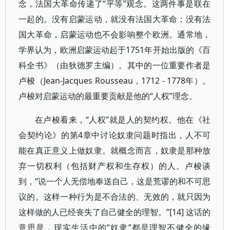
念，法国大革命传递了“平等”观念。这两件事是联在
一起的。没有启蒙运动，就没有法国大革命；没有法
国大革命，启蒙运动也不会影响整个欧洲。通常地，
学界认为，欧洲启蒙运动起于1751年开始出版的《百
科全书》（由狄德罗主编）。其中的一位重要作者是
卢梭（Jean-Jacques Rousseau，1712 - 1778年）。
卢梭对启蒙运动的最重要贡献是他的“人权”理念。
在卢梭看来，“人权”就是人的契约权。他在《社
会契约论》的第4章中讨论奴隶问题时指出，人不可
能在真正意义上做奴隶。就概念而言，奴隶是那种放
弃一切权利（包括财产权和生存权）的人。卢梭谈
到，“说一个人无偿地奉送自己，这是荒谬的和不可思
议的。这样一种行为是不合法的、无效的，就只因为
这样做的人已经丧失了自己健全的理智。”[14] 这话的
意思是，现实生活中的“奴隶”都是理智不健全的缘