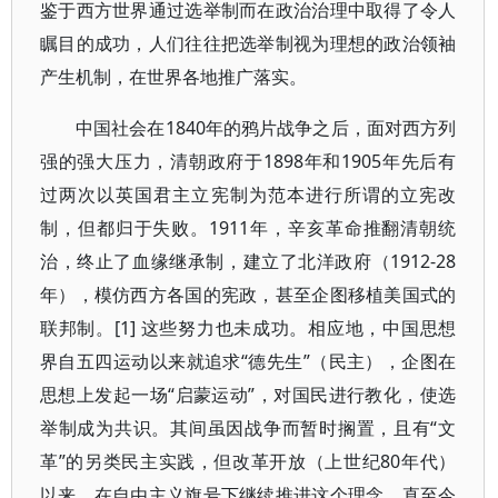
鉴于西方世界通过选举制而在政治治理中取得了令人
瞩目的成功，人们往往把选举制视为理想的政治领袖
产生机制，在世界各地推广落实。
中国社会在1840年的鸦片战争之后，面对西方列
强的强大压力，清朝政府于1898年和1905年先后有
过两次以英国君主立宪制为范本进行所谓的立宪改
制，但都归于失败。1911年，辛亥革命推翻清朝统
治，终止了血缘继承制，建立了北洋政府（1912-28
年），模仿西方各国的宪政，甚至企图移植美国式的
联邦制。[1] 这些努力也未成功。相应地，中国思想
界自五四运动以来就追求“德先生”（民主），企图在
思想上发起一场“启蒙运动”，对国民进行教化，使选
举制成为共识。其间虽因战争而暂时搁置，且有“文
革”的另类民主实践，但改革开放（上世纪80年代）
以来，在自由主义旗号下继续推进这个理念，直至今