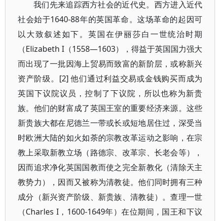
我们先来追踪西方社会的近代史。西方进入近代
社会始于1640-88年的英国革命。这场革命的起因可
以大致叙述如下。英国在伊丽莎白一世统治时期
（Elizabeth I（1558―1603），得益于英国国力强大
而出现了一批因海上贸易而致富的新阶层，或称新兴
资产阶级。[2] 他们通过利益交易或金钱购买而成为
英国下议院议员，控制了下议院，所以也称为新贵
族。他们的财富成了英国王室的重要经济来源。这些
新贵族大都在尼德兰一带或长或短地居住过，深受当
时欧洲大陆的如火如荼的宗教改革运动之影响，在宗
教上采取新教立场（路德宗、改革宗、长老会等），
因而追求净化英国国教而使之完全新教化（清除天主
教势力），因而又被称为清教徒。他们同时拥有三种
成分（新兴资产阶级、新贵族、清教徒）。查理一世
（Charles I，1600-1649年）在位期间，国王和下议