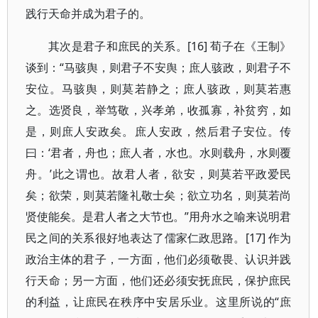
践行天命并成为君子的。
其次是君子和庶民的关系。[16] 荀子在《王制》
谈到：“马骇舆，则君子不安舆；庶人骇政，则君子不
安位。马骇舆，则莫若静之；庶人骇政，则莫若惠
之。选贤良，举笃敬，兴孝弟，收孤寡，补贫穷，如
是，则庶人安政矣。庶人安政，然后君子安位。传
曰：‘君者，舟也；庶人者，水也。水则载舟，水则覆
舟。’此之谓也。故君人者，欲安，则莫若平政爱民
矣；欲荣，则莫若隆礼敬士矣；欲立功名，则莫若尚
贤使能矣。是君人者之大节也。”用舟水之喻来说明君
民之间的关系很好地表达了儒家仁政思路。[17] 作为
政治主体的君子，一方面，他们必须敬畏、认识并践
行天命；另一方面，他们还必须安抚庶民，保护庶民
的利益，让庶民在秩序中安居乐业。这里所说的“庶