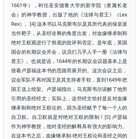
1661年），时任圣安德鲁大学的新学院（隶属长老
会）的神学教授，出版了他的《法律与君王》（Lex
Rex）。[4] 这本书以马克斯韦尔及其所代表的保皇派
当作靶子，从圣经诠释的角度出发，对血缘继承制和
绝对王权观进行了彻底的批评和否定。是年底，英国
国会的长期议会开会，议员们几乎人手一册《法律与
君王》。也就是说，1644年的长期议会议题基本上是
按着卢瑟福这本书的思路而展开的。这次会议之后，
议会军队不再对国王及其支持者手软，直到1649年把
国王送上绞架。卢瑟福指出，马克斯韦尔误解了他所
引用的圣经经文；实际上，这些经文恰好是反对血缘
继承制和绝对王权论的，因为圣经赋予了每一个人的
自卫权。自卫权就是对绝对王权的限制！[5] 卢瑟福
作为神学教授，他对圣经的解释具有强大的影响力。
在这本书之后，血缘继承制-绝对王权论和圣经之间的