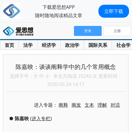
下载爱思想APP
立即下载
随时随地阅读精品文章
登录
注册
首页
法学
经济学
政治学
国际关系
社会学
陈嘉映：谈谈阐释学中的几个常用概念
选择字号：
大
中
小
本文共阅读 25243 次 更新时间：
2020-05-24 14:17
进入专题：
阐释
阐发
文本
理解
对话
●
陈嘉映
(
进入专栏
)