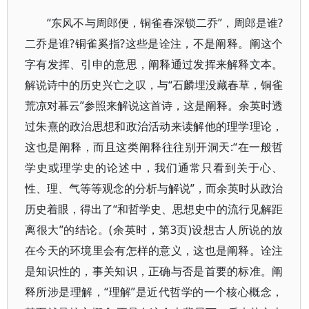
“东风不与周郎便，铜雀春深锁二乔”，周郎是谁?
二乔是谁?铜雀奚指?这些是诠注，不是阐释。阐这个
字有发挥、引申的意思，阐释通过发挥来解释文本。
解说诗中的历史兴亡之叹，与“石麟埋没藏春草，铜雀
荒凉对暮云”参照来解说这首诗，这是阐释。余英时透
过朱熹的政治思想和政治活动来读解他的理学理论，
这也是阐释，而且这类阐释往往别开洞天:“在一般哲
学史或理学史的论述中，我们通常只看到关于心、
性、理、气等等观念的分析与解说”，而余英时从政治
历史着眼，得出了“和哲学史、思想史中的流行见解距
离很大”的结论。(余英时，第3页)设想古人所说的放
在今天的环境里会有怎样的意义，这也是阐释。诠注
是知识性的，事关知识，正确与否是首要的标准。阐
释所涉是理解，“理解”是近代哲学的一个核心概念，