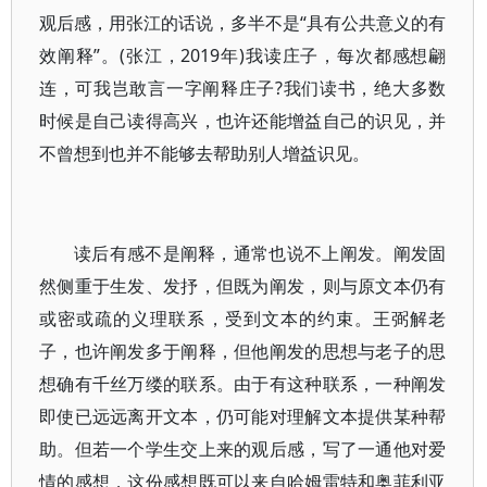
观后感，用张江的话说，多半不是“具有公共意义的有
效阐释”。(张江，2019年)我读庄子，每次都感想翩
连，可我岂敢言一字阐释庄子?我们读书，绝大多数
时候是自己读得高兴，也许还能增益自己的识见，并
不曾想到也并不能够去帮助别人增益识见。
读后有感不是阐释，通常也说不上阐发。阐发固
然侧重于生发、发抒，但既为阐发，则与原文本仍有
或密或疏的义理联系，受到文本的约束。王弼解老
子，也许阐发多于阐释，但他阐发的思想与老子的思
想确有千丝万缕的联系。由于有这种联系，一种阐发
即使已远远离开文本，仍可能对理解文本提供某种帮
助。但若一个学生交上来的观后感，写了一通他对爱
情的感想，这份感想既可以来自哈姆雷特和奥菲利亚