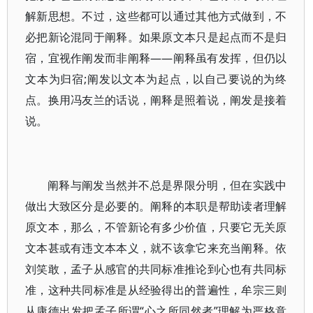
解新思想。不过，这些都可以通过其他方式做到，不
必把新论混同于阐释。如果原文本只是起点而不是归
宿，宜视作阐发而非阐释——阐释虽有发挥，但仍以
文本为归宿;阐发以文本为起点，以自己要说的为终
点。换用冯友兰的话说，阐释是照着说，阐发是接着
说。
阐释与阐发当然并不总是界限分明，但在实践中
做出大致区分是必要的。阐释的本职是帮助读者理解
原文本，那么，不管新论有多少价值，只要它无关原
文本甚或有违文本本义，就不该拿它来充当阐释。依
刘笑敢，孟子从感官的共同标准推论到心也有共同标
准，这种共同标准是从经验得出的普遍性，牟宗三则
从康德出发把孟子所谓“心之所同然者”理解为严格意