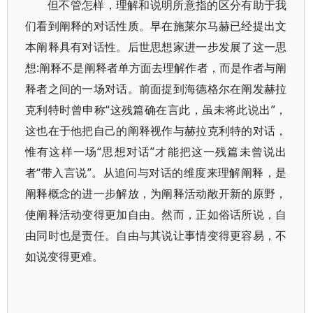
但不管怎样，理解和说明所意指的区分有助于我
们看到阐释的对话性质。早在施莱尔马赫已经提出文
本阐释具有对话性。后世思想家进一步发展了这一思
想:阐释不是阐释者单方面去理解作者，而是作者与阐
释者之间的一场对话。前面提到海德格尔在阐发赫拉
克利特时曾申称“这残篇确在言此，虽未将此说出”，
这也在于他把自己的阐释视作与赫拉克利特的对话，
惟有这样一场“思想对话”才能把这一残篇未曾说出
者“带入言说”。从追问与对话的维度来理解阐释，是
阐释概念的进一步解放，为阐释活动敞开新的原野，
使阐释活动变得更加自由。然而，正如俗话所说，自
由同时也是责任。自由与其说让事情变得更容易，不
如说变得更难。