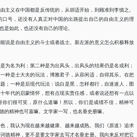
自由主义在中国都是反传统的，从胡适开始，到顾准到李慎之。
的口号，还没有人真正对中国的出路提出自己的自由主义的理
也是如此，也还没有自己的理论。
只能说是自由主义的斗士或者战士。新左派的意义怎么积极释放
种是为名为利；第二种是为出风头，出风头的结果仍是名或利；
：一种是士大夫的玩法，博雅君子，从容闲适，自得其乐。在把
问题；一种是后现代玩法：说白是黑，怎样都行，自迷迷人，图
八十年代的启蒙情怀，想有点现实责任感，或者说还想有一点以
得你们很可笑，原什么道嘛！所以，你们是成绩不佳，精神可
德的精神也可嘉嘛。文学家一写，也名垂史册嘛。
灰色，我认为现在越来越健康、越来越成熟。我们《原道》追求
吉诃德精神，更不是要文学家去写才名垂史册。我向来反对把它