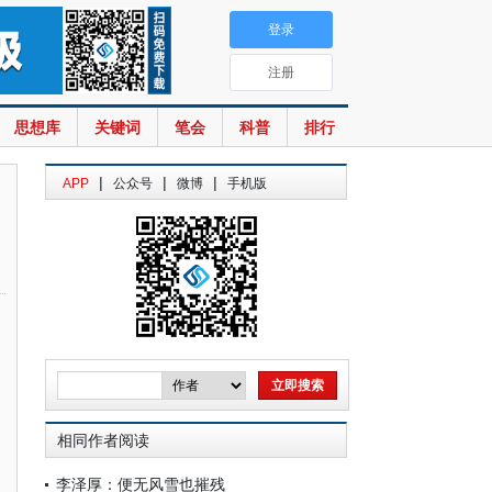
登录
注册
思想库
关键词
笔会
科普
排行
|
|
|
APP
公众号
微博
手机版
相同作者阅读
李泽厚：便无风雪也摧残