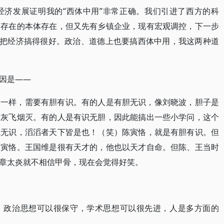
经济发展证明我的“西体中用”非常正确。我们引进了西方的科
会存在的本体存在，但又先有乡镇企业，现有宏观调控，下一步
，把经济搞得很好。政治、道德上也要搞西体中用，我这两种道
因是——
意一样，需要有胆有识。有的人是有胆无识，像刘晓波，胆子是
后灰飞烟灭。有的人是有识无胆，因此能搞出一些小学问，这个
胆无识，滔滔者天下皆是也！（笑）陈寅恪，就是有胆有识。但
陈寅恪。王国维是很有天才的，他也以天才自命。但陈、王当时
章太炎就不相信甲骨，现在会觉得好笑。
，政治思想可以很保守，学术思想可以很先进，人是多方面的