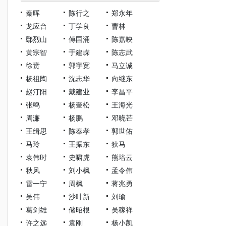
秦晖
陈行之
郑永年
龙应台
丁学良
曹林
鄢烈山
傅国涌
陈嘉映
黄宗智
于建嵘
陈志武
徐贲
郭宇宽
马立诚
杨祖陶
沈志华
向继东
赵汀阳
戴建业
李昌平
张鸣
杨奎松
王海光
周濂
杨鹏
邓晓芒
王缉思
陈奉孝
郭世佑
马玲
王振东
狄马
袁伟时
史啸虎
熊培云
秋风
刘小枫
孟令伟
雷一宁
周枫
蒋兆勇
吴伟
沙叶新
刘瑜
葛剑雄
储昭根
吴稼祥
许之远
袁刚
杨小凯