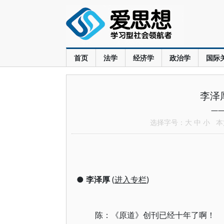
首页
法学
经济学
政治学
国际
李泽
—
选择字号：
大
中
小
本文
●
李泽厚
(
进入专栏
)
陈：《原道》创刊已经十年了啊！