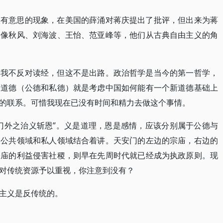
很有意思的现象，在美国的薛涌对蒋庆提出了批评，但出来为蒋
，像秋风、刘海波、王怡、范亚峰等，他们从古典自由主义的角
。我不反对读经，但这不是出路。政治哲学是当今的第一哲学，
种道德（公德和私德）就是考虑中国如何能有一个新道德基础上
的联系。可惜我现在已没有时间和精力去做这个事情。
门外之治义斩恩”。义是道理，恩是感情，应该分别属于公德与
跟公共领域和私人领域结合着讲。天安门的左边的宗庙，右边的
宗庙的利益侵害社稷，则早在先周时代就已经成为执政原则。现
对传统资源予以重视，你注意到没有？
主义是反传统的。