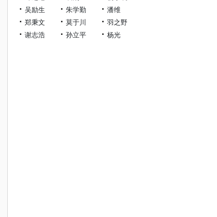
吴励生
朱学勤
潘维
郑秉文
莫于川
羽之野
谢志浩
孙立平
杨光