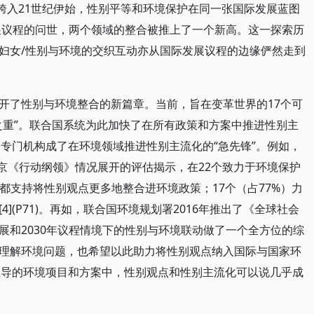
。跨入21世纪伊始，性别平等和环境保护在同一张国际发展蓝图
发展议程的问世，两个领域的整合被推上了一个新高。这一探索历
妇女/性别与环境的交织互动亦从国际发展议程的边缘俨然走到
，翻开了性别与环境整合的新篇章。当前，旨在变革世界的17个可
之重”。联合国系统为此加快了在所有政策和方案中推进性别主
和专门机构成了在环境领域推进性别主流化的“急先锋”。例如，
行北京《行动纲领》情况展开的评估揭示，在22个致力于环境保护
）都支持将性别观点更多地整合进环境政策；17个（占77%）力
](P71)。再如，联合国环境规划署2016年推出了《全球社会
展和2030年议程情境下的性别与环境联动做了一个全方位的综
理解环境问题，也希望以此助力将性别观点纳入国际与国家环
统主导的环境项目和方案中，性别观点和性别主流化可以说几乎成