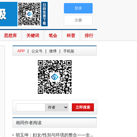
登录
注册
思想库
关键词
笔会
科普
排行
|
|
|
APP
公众号
微博
手机版
相同作者阅读
胡玉坤：妇女/性别与环境的整合——全球政策议程的嬗变及其对中国的启示