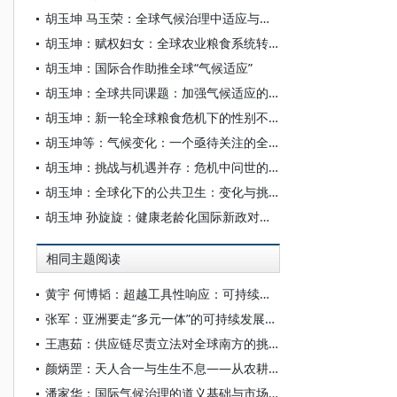
胡玉坤 马玉荣：全球气候治理中适应与减缓长期失衡的后果与前景
胡玉坤：赋权妇女：全球农业粮食系统转型题的核心问题
胡玉坤：国际合作助推全球“气候适应”
胡玉坤：全球共同课题：加强气候适应的能力建设
胡玉坤：新一轮全球粮食危机下的性别不平等及其应对之策
胡玉坤等：气候变化：一个亟待关注的全球健康威胁
胡玉坤：挑战与机遇并存：危机中问世的全球气候议程
胡玉坤：全球化下的公共卫生：变化与挑战
胡玉坤 孙旋旋：健康老龄化国际新政对老年歧视说“不”
相同主题阅读
黄宇 何博韬：超越工具性响应：可持续大学的本体性转型
张军：亚洲要走“多元一体”的可持续发展之路
王惠茹：供应链尽责立法对全球南方的挑战与应对
颜炳罡：天人合一与生生不息——从农耕文明到数智文明
潘家华：国际气候治理的道义基础与市场动能