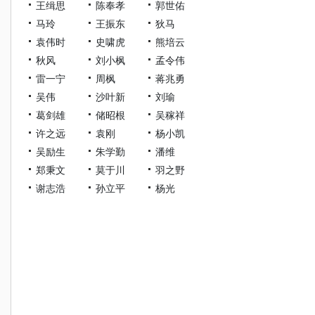
王缉思
陈奉孝
郭世佑
马玲
王振东
狄马
袁伟时
史啸虎
熊培云
秋风
刘小枫
孟令伟
雷一宁
周枫
蒋兆勇
吴伟
沙叶新
刘瑜
葛剑雄
储昭根
吴稼祥
许之远
袁刚
杨小凯
吴励生
朱学勤
潘维
郑秉文
莫于川
羽之野
谢志浩
孙立平
杨光