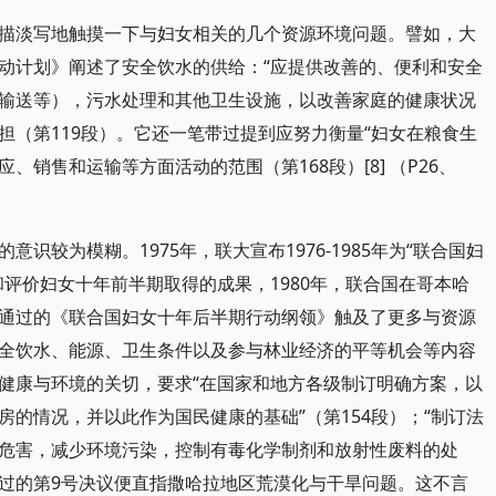
描淡写地触摸一下与妇女相关的几个资源环境问题。譬如，大
动计划》阐述了安全饮水的供给：“应提供改善的、便利和安全
输送等），污水处理和其他卫生设施，以改善家庭的健康状况
担（第119段）。它还一笔带过提到应努力衡量“妇女在粮食生
销售和运输等方面活动的范围（第168段）[8] （P26、
识较为模糊。1975年，联大宣布1976-1985年为“联合国妇
评价妇女十年前半期取得的成果，1980年，联合国在哥本哈
通过的《联合国妇女十年后半期行动纲领》触及了更多与资源
全饮水、能源、卫生条件以及参与林业经济的平等机会等内容
健康与环境的关切，要求“在国家和地方各级制订明确方案，以
的情况，并以此作为国民健康的基础”（第154段）；“制订法
危害，减少环境污染，控制有毒化学制剂和放射性废料的处
大会通过的第9号决议便直指撒哈拉地区荒漠化与干旱问题。这不言