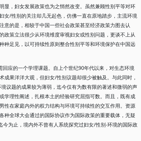
明显，妇女发展政策也为之悄然改变。虽然兼顾性别平等对环
妇女/性别的关注却几无起色，仿佛一直在原地踏步，主流环境
注意的是，相较于中国一些社会政策甚至经济政策力图去认
的政策立法很少从环境维度审视妇女或性别问题，更谈不上从
种种足见，以可持续性原则整合性别平等和环境保护在中国远
亟需回应的一个学理课题。自上个世纪90年代以来，对生态环境
术成果洋洋大观，但妇女/性别议题却很少被触及。与此同时，
环境议题的成果较为薄弱，迄今仅有为数有限的著述和微弱的声
或学理性阐述，扎根本土的经验研究屈指可数。而且，既有成
男性在家庭内外的权力结构与环境可持续性的交互作用。资源
各种全球大会通过的国际协议作为国际政策的重要载体，无疑
迄今为止，境内外不曾有人系统探究过妇女/性别-环境的国际政