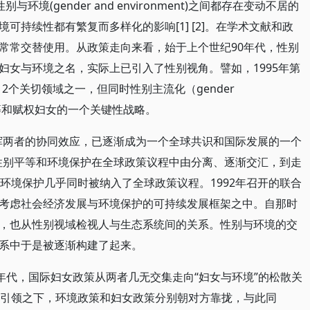
)和性别与环境(gender and environment)之间都存在变动不居的
可持续性都有繁复而多样化的影响[1] [2]。在学术文献和政
常常交替使用。从政策走向来看，始于上个世纪90年代，性别
妇女与环境之名，实际上已引入了性别视角。譬如，1995年第
2个关切领域之一，但同时性别主流化（gender
别平等和赋权妇女的一个关键性战略。
挥两者的协同效应，已逐渐成为一个全球共识和国际发展的一个
性别平等和环境保护在全球政策议程中由分离、逐渐交汇，到走
环境保护几乎同时被纳入了全球政策议程。1992年召开的联合
考虑社会经济发展与环境保护的可持续发展框架之中。自那时
，也从性别视域检视人与生态系统间的关系。性别与环境的交
系中于是被逐渐构建了起来。
80年代，国际妇女政策从两者几无交集走向“妇女与环境”的松散关
的引领之下，环境政策和妇女政策分别朝对方靠拢，与此同