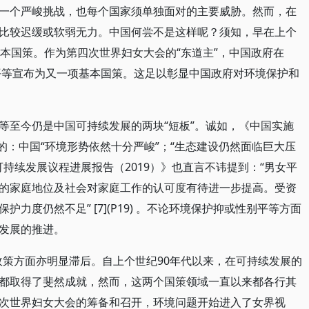
一个严峻挑战，也每个国家须单独面对的主要威胁。然而，在
比较迟缓或软弱无力。中国何尝不是这样呢？须知，早在上个
本国策。作为第四次世界妇女大会的“东道主”，中国政府在
女平等宣布为又一项基本国策。这足以彰显中国政府对环境保护和
等至今仍是中国可持续发展的两块“短板”。诚如，《中国实施
承认的：中国“环境形势依然十分严峻”；“生态建设仍然面临巨大压
2030年可持续发展议程进展报告（2019）》也直言不讳提到：“男女平
的家庭地位及社会对家庭工作的认可度有待进一步提高。受资
力度仍然不足” [7](P19) 。不论环境保护抑或性别平等方面
发展的推进。
政策方面亦明显滞后。自上个世纪90年代以来，在可持续发展的
都取得了斐然成就，然而，这两个国策领域一直以来都各行其
次世界妇女大会的筹备和召开，环境问题开始进入了女界视