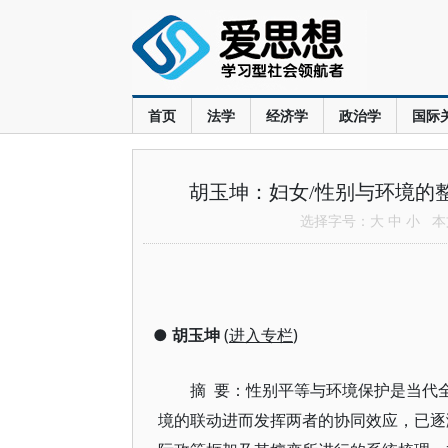
首页
法学
经济学
政治学
国际
胡玉坤：妇女/性别与环境的
选择字号：
大
中
小
本文
●
胡玉坤
(
进入专栏
)
摘 要：性别平等与环境保护是当代
境的联动进而发挥两者的协同效应，已逐