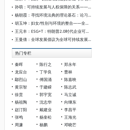
孙萌：可持续发展与人权保障的关系——兼论中国坚持可持续发展与人权保障并举的实践
杨朝霞：寻找环境法典的理论基石：论习近平生态文明思想对可持续发展观的超越
胡玉坤：妇女/性别与环境的整合——全球政策议程的嬗变及其对中国的启示
王元丰：ESG+T：特朗普2.0时代企业可持续发展的重要动力
王曼倩：全球发展倡议为全球可持续发展注入新动力
热门专栏
秦晖
陈行之
郑永年
龙应台
丁学良
曹林
鄢烈山
傅国涌
陈嘉映
黄宗智
于建嵘
陈志武
徐贲
郭宇宽
马立诚
杨祖陶
沈志华
向继东
赵汀阳
戴建业
李昌平
张鸣
杨奎松
王海光
周濂
杨鹏
邓晓芒