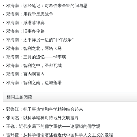
邓海南：读经笔记：对希伯来圣经的问与思
邓海南：用数学反思战争
邓海南：浮潜菲律宾
邓海南：旧事多伦路
邓海南：太平洋另一边的“甲午战争”
邓海南：智利之北，阿塔卡马
邓海南：三月的追忆——悼李瑛
邓海南：智利之中，圣都瓦城
邓海南：百内啊百内
邓海南：智利之南，边城蓬塔
相同主题阅读
郭鲁江：把干事热情和科学精神结合起来
张同杰：以科学精神对待地外文明搜寻
王锐：近代变局下的儒学重估——论缪钺的儒学观
雷环捷：从科学概论著述看近代中国科学人文主义的发端