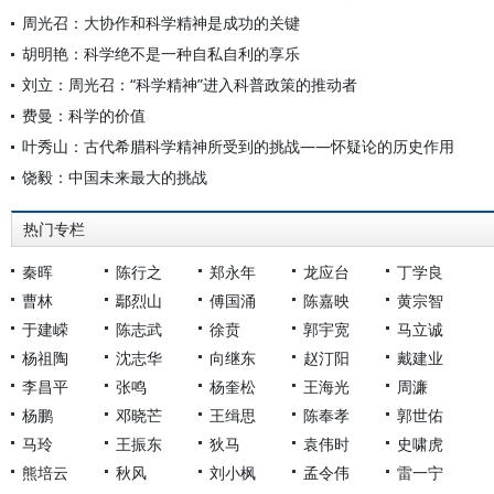
周光召：大协作和科学精神是成功的关键
胡明艳：科学绝不是一种自私自利的享乐
刘立：周光召：“科学精神”进入科普政策的推动者
费曼：科学的价值
叶秀山：古代希腊科学精神所受到的挑战——怀疑论的历史作用
饶毅：中国未来最大的挑战
热门专栏
秦晖
陈行之
郑永年
龙应台
丁学良
曹林
鄢烈山
傅国涌
陈嘉映
黄宗智
于建嵘
陈志武
徐贲
郭宇宽
马立诚
杨祖陶
沈志华
向继东
赵汀阳
戴建业
李昌平
张鸣
杨奎松
王海光
周濂
杨鹏
邓晓芒
王缉思
陈奉孝
郭世佑
马玲
王振东
狄马
袁伟时
史啸虎
熊培云
秋风
刘小枫
孟令伟
雷一宁