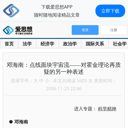
下载爱思想APP
立即下载
随时随地阅读精品文章
登录
注册
首页
法学
经济学
政治学
国际关系
社会学
邓海南：点线面块宇宙流——对霍金理论再质
疑的另一种表述
选择字号：
大
中
小
本文共阅读 5605 次 更新时间：
2006-11-23 22:46
进入专题：
科学精神
●
邓海南