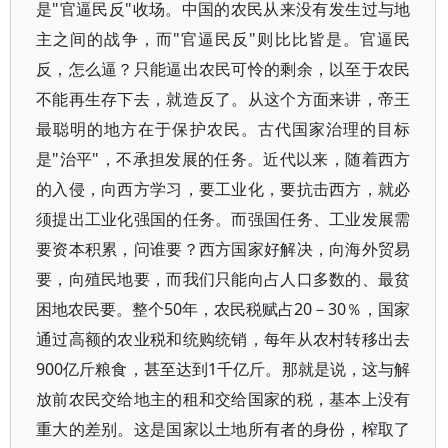
是"官逼民反"收场。中国的农民从来没有发生过与地
主之间的战争，而"官逼民反"则比比皆是。官逼民
反，怎么逼？只能逼出农民可怜的剩余，以至于农民
不能再生存下去，就造反了。从这个方面来讲，帝王
最聪明的地方在于保护农民。古代国家治理的目标
是"治平"，不承担发展的任务。近代以来，随着西方
的入侵，向西方学习，要工业化，要抗击西方，就必
须提出工业化强国的任务。而强国任务、工业发展需
要资本积累，问谁要？西方国家好解决，向海外贸易
要，向殖民地要，而我们只能向占人口多数的、最贫
困地农民要。整个50年，农民税赋占20－30％，国家
通过高额的农业税和统购统销，每年从农村转移出去
900亿斤粮食，甚至达到1千亿斤。那就是说，这与解
放前农民交给地主的租和交给国家的税，基本上没有
重大的差别。这是国家以土地所有者的身份，榨取了