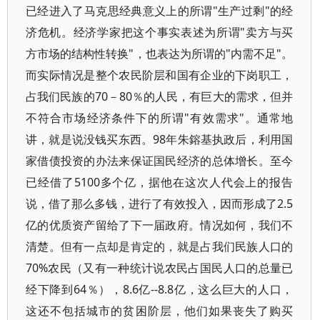
已经进入了马克思经典意义上的所谓"生产过剩"的经
济危机。经济学家把这个事实表述为所谓"卖方与买
方市场的结构性转换"，也表达为所谓的"内需不足"。
而实际情况是整个农民阶层和国有企业的下岗职工，
占我们民族的70－80％的人民，有巨大的需求，但并
不符合市场经济条件下的所谓"有效需求"。通常地
讲，就是说没钱买东西。98年朱鎔基执政后，利用国
家借债投资的办法来保证国民经济的总体增长。至今
已经借了5100多个亿，据他在这次人代会上的报告
说，借了那么多钱，进行了有效投入，因而形成了2.5
亿的优质资产留给了下一届政府。情况如何，我们不
清楚。但有一点却是肯定的，就是占我们民族人口的
70%农民（又有一种统计说农民占国民人口的总量已
经下降到64％），8.6亿--8.8亿，这么巨大的人口，
这还不包括城市的贫困阶层，他们如果丧失了购买