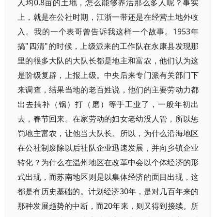
人均0.8亩的土地，怎么能够养活那么多人呢？事实
上，就是在公社时期，江浙一带还是在经营土地外收
入。我的一个表哥曾告诉我这样一个故事。1953年
搞"四清"的时候，上级派来的工作队在永康县发现那
里的很多大队的大队长都是地主和富农，他们认为这
是阶级复辟，上报上级。中央后来专门派有关部门下
来调查，结果当地的老百姓说，他们的主要劳动力都
出去搞补（锅）打（磨）等手工业了，一般年初出
去，春节回来。在家劳动的妇女老幼没人管，所以惩
罚地主富农，让他当大队长。所以，为什么沿海地区
在公社制废除以后社队企业迅速发展，并向乡镇企业
转化？为什么在温州地区在改革中会以个体经济的形
式出现，而苏南地区则是以集体经济的面目出现，这
都是有历史基础的。计划经济30年，是对几百年来的
那种发展趋势的中断，而20年来，则又得到接续。所