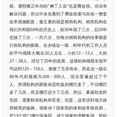
税。康熙雍正年间的"摊丁入亩"也是费改税。但没有
解决问题，所以中央也看到了费改税要与其他一整套
改革措施配套，最主要的就是精简机构。精简机构在
我们共和国50年的历史上，前30年搞了三次，后20年
也搞了三次，一共六次，但每次精简机构的结果都是
行政机构的膨胀。在乡镇这一级，80年代初工作人员
的平均规模大概在20人左右，小的12－13人，大的
27－28人。经过了20年的发展，这级机构规模全国平
均达到120－150人，膨胀了五倍有余。而县这一级在
80年代初规模为200－300人，现在普遍超过了千
人。所谓机构的膨胀就是吃饭的嘴巴多了，不仅嘴巴
多了几倍，而且嘴巴还大了几倍。所以，要减轻农民
负担，需要精简机构和官吏。但是，这牵涉到地方政
府精英的饭碗，谁敢动？国务院的体制改革很容易，
把13个部门挪出国务院，成立国家的垄断集团，暂时