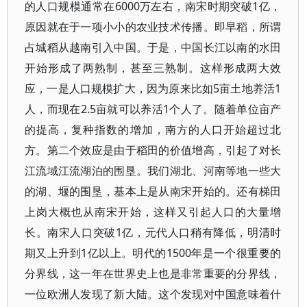
的人口规模通常在6000万左右，南宋时期突破1亿，
原因就在于一项小小的农业技术传播。即早稻，所谓
占城稻从越南引入中国。于是，中国长江以南的水田
开始形成了两熟制，甚至三熟制。这样形成两大效
应，一是人口规模扩大，因为原来比如5亩土地养活1
人，而现在2.5亩就可以养活1个人了。随着单位亩产
的提高，复种指数的增加，南方的人口开始超过北
方。第二个效应是由于稻田的价值增高，引起了对长
江流域江流湖泊的围垦。我们湖北、河南等地一些大
的湖、堰的围垦，基本上是从南宋开始的。还有梯田
上岗大概也从南宋开始，这样又引起人口的大量增
长。南宋人口突破1亿，元代人口稍有降低，明清时
期又上升到1亿以上。明代的1500年是一个很重要的
分界线，这一年在世界史上也是非常重要的分界线，
一位欧洲人发现了新大陆。这个发现对中国意味着什