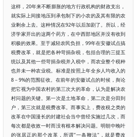
这样，20年来不断膨胀的地方行政机构的财政支出，
就实际上间接地压到承包制下的小农的及其有限的农
业剩余上去。这种情况在92年以后加剧了。所以，经
济学家开出的这两个药方，在中西部地区并没有收到
积极的效果。至于减轻农民负担，99年在安徽试点搞
税费改革，就是把各种苛捐杂税，包括合理的三提五
统以及其他一些苛捐杂税并入税中，而农业整个税种
也并未一种农业税。标准是按照上年全乡人均收入的
8－9%的范围征收。在前年的安徽试点的时候，舆论
把它视为中国农村的第三次大的革命，认为是解决农
村问题的关键。第一次是土地革命，第二次是分田到
户，第三次就是税费改革。而事实上，费改税之类的
改革在中国漫长的封建社会当中曾经实施过几次，而
每次都是收效一时而没有根本解决问题。明朝中晚叶
的张居正的那个改革，所谓"一条鞭法"，就是费改