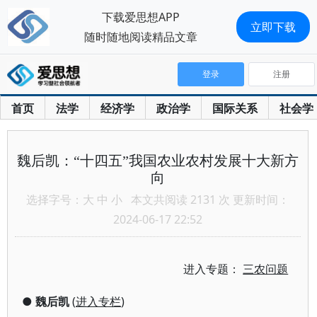
下载爱思想APP
立即下载
随时随地阅读精品文章
登录
注册
首页
法学
经济学
政治学
国际关系
社会学
魏后凯：“十四五”我国农业农村发展十大新方
向
选择字号：
大
中
小
本文共阅读 2131 次 更新时间：
2024-06-17 22:52
进入专题：
三农问题
●
魏后凯
(
进入专栏
)