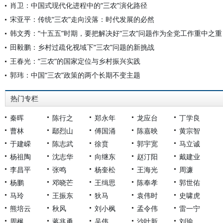
肖卫：中国式现代化进程中的“三农”演化路径
宋亚平：传统“三农”走向没落：时代发展的必然
韩文秀：“十五五”时期，要把解决好“三农”问题作为全党工作重中之重
田毅鹏：乡村过疏化视域下“三农”问题的新挑战
王春光：“三农”的国家定位与乡村振兴实践
郭玮：中国“三农”政策的两个长期不变主题
热门专栏
秦晖
陈行之
郑永年
龙应台
丁学良
曹林
鄢烈山
傅国涌
陈嘉映
黄宗智
于建嵘
陈志武
徐贲
郭宇宽
马立诚
杨祖陶
沈志华
向继东
赵汀阳
戴建业
李昌平
张鸣
杨奎松
王海光
周濂
杨鹏
邓晓芒
王缉思
陈奉孝
郭世佑
马玲
王振东
狄马
袁伟时
史啸虎
熊培云
秋风
刘小枫
孟令伟
雷一宁
周枫
蒋兆勇
吴伟
沙叶新
刘瑜