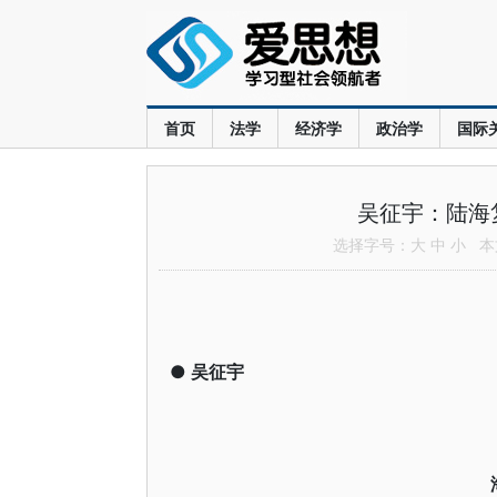
首页
法学
经济学
政治学
国际
吴征宇：陆海
选择字号：
大
中
小
本文
●
吴征宇