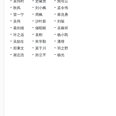
袁伟时
史啸虎
熊培云
秋风
刘小枫
孟令伟
雷一宁
周枫
蒋兆勇
吴伟
沙叶新
刘瑜
葛剑雄
储昭根
吴稼祥
许之远
袁刚
杨小凯
吴励生
朱学勤
潘维
郑秉文
莫于川
羽之野
谢志浩
孙立平
杨光