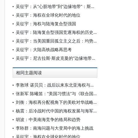
吴征宇：从“心脏地带”到“边缘地带”：斯皮克曼修正麦金德理论的意义
吴征宇：海权在全球化时代的地位
吴征宇：海权与陆海复合型强国
吴征宇：陆海复合型强国竞逐海权的历史经验
吴征宇：当美国重回孤立主义之后：均势的瓦解与二十一世纪的世界政治
吴征宇：大陆高铁战略再思考
吴征宇：尼古拉斯·斯皮克曼的“边缘地带理论”及其战略含义
相同主题阅读
李敦球 谌贝贝：战后以来东北亚海权与陆权地缘政治秩序的重构
张新军 陈曦笛：“美国习惯法”与《联合国海洋法公约》下的海洋秩序
刘衡：海权再分配视角下的美欧对华战略协调与欧盟南海政策变迁
杨震：后冷战时代中国的海权发展与海军战略
胡波：中美南海竞争的格局和趋势
李聆群：南海问题与大变局中的海上挑战
吴征宇：海权在全球化时代的地位