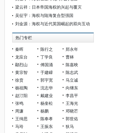
梁云祥：日本帝国海权的兴起与覆灭
吴征宇：海权与陆海复合型强国
刘金源：海权与近代英国崛起的双向互动
热门专栏
秦晖
陈行之
郑永年
龙应台
丁学良
曹林
鄢烈山
傅国涌
陈嘉映
黄宗智
于建嵘
陈志武
徐贲
郭宇宽
马立诚
杨祖陶
沈志华
向继东
赵汀阳
戴建业
李昌平
张鸣
杨奎松
王海光
周濂
杨鹏
邓晓芒
王缉思
陈奉孝
郭世佑
马玲
王振东
狄马