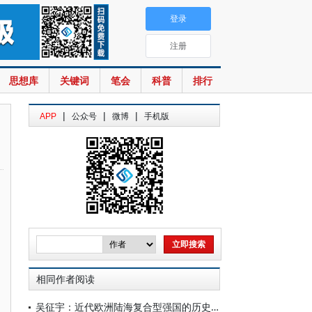
登录
注册
思想库
关键词
笔会
科普
排行
|
|
|
APP
公众号
微博
手机版
相同作者阅读
吴征宇：近代欧洲陆海复合型强国的历史命运