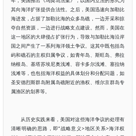
年，美国推出《鸟粪岛法案》，以国内立法的形式为
其向海洋扩张提供合法性。之后，美国迅速向加勒比
海进发，占据了加勒比海的众多岛礁，一边开采和掠
夺自然资源，一边进行战略支点建设。然而，美国在
这一地区的大肆侵占扩张行为，导致与加勒比海沿岸
国之间产生了一系列海洋领土争议。这其中既包括岛
屿和礁石的主权归属争议，如青年岛、斯旺岛、弗拉
纳根岛、基塔苏埃尼奥浅滩、容卡多尔浅滩、塞拉纳
浅滩等，也包括海洋权益的具体划分和分配问题，如
圣安德烈斯群岛附属岛礁附近的渔权、维尔京群岛专
属渔区的划界等。
从历史实践来看，美国对这些海洋争议的处理有
清晰明确的思路，即“战略意义>地区关系>海洋权