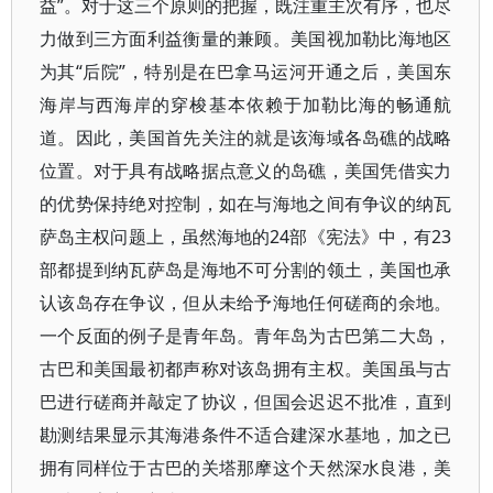
益”。对于这三个原则的把握，既注重主次有序，也尽
力做到三方面利益衡量的兼顾。美国视加勒比海地区
为其“后院”，特别是在巴拿马运河开通之后，美国东
海岸与西海岸的穿梭基本依赖于加勒比海的畅通航
道。因此，美国首先关注的就是该海域各岛礁的战略
位置。对于具有战略据点意义的岛礁，美国凭借实力
的优势保持绝对控制，如在与海地之间有争议的纳瓦
萨岛主权问题上，虽然海地的24部《宪法》中，有23
部都提到纳瓦萨岛是海地不可分割的领土，美国也承
认该岛存在争议，但从未给予海地任何磋商的余地。
一个反面的例子是青年岛。青年岛为古巴第二大岛，
古巴和美国最初都声称对该岛拥有主权。美国虽与古
巴进行磋商并敲定了协议，但国会迟迟不批准，直到
勘测结果显示其海港条件不适合建深水基地，加之已
拥有同样位于古巴的关塔那摩这个天然深水良港，美