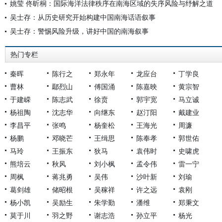
姚莹 佟昕桐：国际海洋法律秩序在南海区域的失序风险与纾解之道
吴士存：从历史研究开始构建中国南海话语叙事
吴士存：警惕风险升级，讲好中国的南海叙事
热门专栏
秦晖
陈行之
郑永年
龙应台
丁学良
曹林
鄢烈山
傅国涌
陈嘉映
黄宗智
于建嵘
陈志武
徐贲
郭宇宽
马立诚
杨祖陶
沈志华
向继东
赵汀阳
戴建业
李昌平
张鸣
杨奎松
王海光
周濂
杨鹏
邓晓芒
王缉思
陈奉孝
郭世佑
马玲
王振东
狄马
袁伟时
史啸虎
熊培云
秋风
刘小枫
孟令伟
雷一宁
周枫
蒋兆勇
吴伟
沙叶新
刘瑜
葛剑雄
储昭根
吴稼祥
许之远
袁刚
杨小凯
吴励生
朱学勤
潘维
郑秉文
莫于川
羽之野
谢志浩
孙立平
杨光