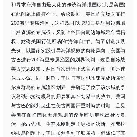
和寻求海洋自由最大化的传统海洋强国(尤其是美国)
在此问题上僵持不下。会议期间，美国的立场为支持
200海里专属渔区，这样既可以增加自身对周边海域
自然资源的专属权，又防止各国向周边海域延伸管辖
权，妨碍美国行使所谓的“海洋自由”。为了创造实践
先例，以国家实践引导海洋规则的舆论风向，美国与
古巴进行200海里专属渔区的划界谈判，这是自冷战
美古交恶以来，两国首次进行正式官方磋商，并迅速
达成协议。同一时期，美国与英国也迅速完成所属维
尔京群岛的专属渔区划界，并确定了位于该水域的争
议岛礁弗拉纳根岛的归属和其在划界中的效力。美国
与古巴的谈判发生在美古两国严重对峙的时期，足见
美国在面临国际海洋规则的改革时所展现出身段灵
活、抢占先机、争夺规则制定主导权的决断。在弗拉
纳根岛问题上，美国虽然拿到了归属权，但降低了其