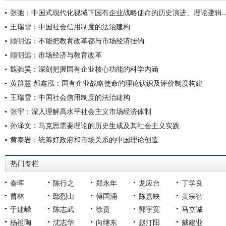
张弛：中国式现代化视域下国有企业战略使命的历史演进
王瑞雪：中国社会信用制度的法治建构
顾明远：不能把教育改革都与市场经济挂钩
顾明远：市场经济与教育改革
魏驰昊：深刻把握国有企业核心功能的科学内涵
黄群慧 郝鑫泓：国有企业战略使命的理论认识及评价制度构建
王瑞雪：中国社会信用制度的法治建构
张宇：深入理解高水平社会主义市场经济体制
孙泽文：马克思需要理论的历史生成及其社会主义实践
黄泰岩：统筹好政府和市场关系的中国理论创造
热门专栏
秦晖
陈行之
郑永年
龙应台
丁学良
曹林
鄢烈山
傅国涌
陈嘉映
黄宗智
于建嵘
陈志武
徐贲
郭宇宽
马立诚
杨祖陶
沈志华
向继东
赵汀阳
戴建业