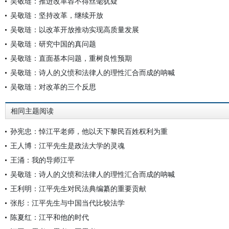
吴敬琏：推进改革容不得丝毫犹疑
吴敬琏：坚持改革，继续开放
吴敬琏：以改革开放推动实现高质量发展
吴敬琏：研究中国的真问题
吴敬琏：直面基本问题，重树良性预期
吴敬琏：诗人的义愤和法律人的理性汇合而成的呐喊
吴敬琏：对改革的三个反思
相同主题阅读
孙宪忠：悼江平老师，他以天下黎民百姓权利为重
王人博：江平先生是政法大学的灵魂
王涌：我的导师江平
吴敬琏：诗人的义愤和法律人的理性汇合而成的呐喊
王利明：江平先生对民法典编纂的重要贡献
张彤：江平先生与中国当代比较法学
陈夏红：江平和他的时代