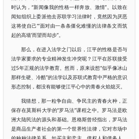
时认为，“新闻像我的性格一样奔放、激情”。以致在
闻知组织上委派他去苏联学习法律时，竟然因为厌恶
这将使自己“‘面对由一条条僵化难懂的法律条文而筑
起的高墙’而望而却步”。
那么，在进入法学之门以后，江平的性格是否与
法学家要求的专业精神发生冲突呢？江平在苏联接受
过5年正规的法学教育。然而，原来设想“似乎像冰山
那样生硬、冷酷”的法学以及苏联式教育中严格的意识
形态控制，都没有能够使江平心中的青春火焰熄灭。
我猜想，那一粒争自由、争民主的青春火种，正
保存在莫斯科大学的“罗马法”课程之中。罗马法是欧
洲大陆民法的源头和基础。恩格斯曾经指出，罗马法
是商品生产者社会的第一个世界性法律，它对市场中
的种种法律关系，如买主和卖主、债权人和债务人、