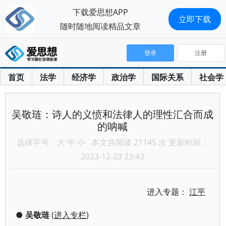
下载爱思想APP
立即下载
随时随地阅读精品文章
登录
注册
首页
法学
经济学
政治学
国际关系
社会学
吴敬琏：诗人的义愤和法律人的理性汇合而成
的呐喊
选择字号：
大
中
小
本文共阅读 21145 次 更新时间：
2023-12-23 23:43
进入专题：
江平
●
吴敬琏
(
进入专栏
)