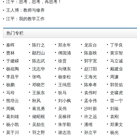
江平：思考，思考，再思考！
王人博：教师与修养
江平：我的教学工作
热门专栏
秦晖
陈行之
郑永年
龙应台
丁学良
曹林
鄢烈山
傅国涌
陈嘉映
黄宗智
于建嵘
陈志武
徐贲
郭宇宽
马立诚
杨祖陶
沈志华
向继东
赵汀阳
戴建业
李昌平
张鸣
杨奎松
王海光
周濂
杨鹏
邓晓芒
王缉思
陈奉孝
郭世佑
马玲
王振东
狄马
袁伟时
史啸虎
熊培云
秋风
刘小枫
孟令伟
雷一宁
周枫
蒋兆勇
吴伟
沙叶新
刘瑜
葛剑雄
储昭根
吴稼祥
许之远
袁刚
杨小凯
吴励生
朱学勤
潘维
郑秉文
莫于川
羽之野
谢志浩
孙立平
杨光