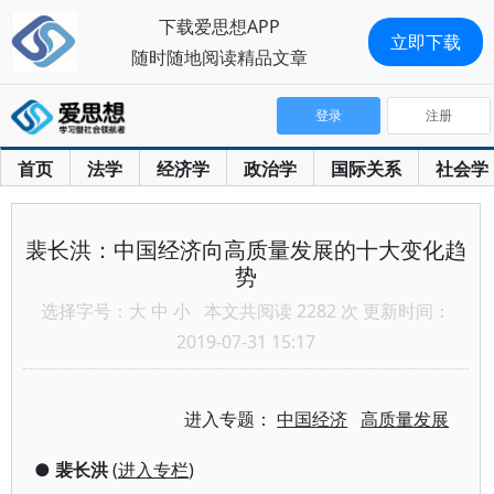
下载爱思想APP
立即下载
随时随地阅读精品文章
登录
注册
首页
法学
经济学
政治学
国际关系
社会学
裴长洪：中国经济向高质量发展的十大变化趋
势
选择字号：
大
中
小
本文共阅读 2282 次 更新时间：
2019-07-31 15:17
进入专题：
中国经济
高质量发展
●
裴长洪
(
进入专栏
)