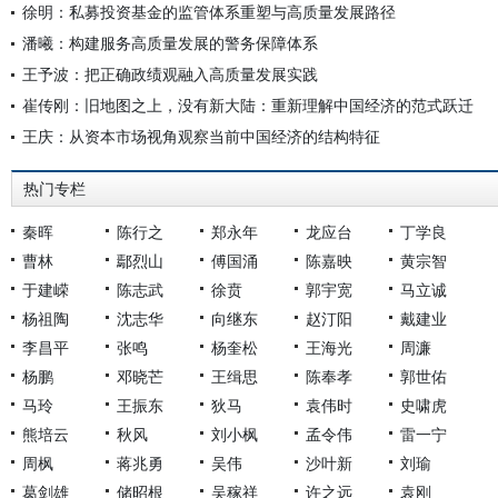
徐明：私募投资基金的监管体系重塑与高质量发展路径
潘曦：构建服务高质量发展的警务保障体系
王予波：把正确政绩观融入高质量发展实践
崔传刚：旧地图之上，没有新大陆：重新理解中国经济的范式跃迁
王庆：从资本市场视角观察当前中国经济的结构特征
热门专栏
秦晖
陈行之
郑永年
龙应台
丁学良
曹林
鄢烈山
傅国涌
陈嘉映
黄宗智
于建嵘
陈志武
徐贲
郭宇宽
马立诚
杨祖陶
沈志华
向继东
赵汀阳
戴建业
李昌平
张鸣
杨奎松
王海光
周濂
杨鹏
邓晓芒
王缉思
陈奉孝
郭世佑
马玲
王振东
狄马
袁伟时
史啸虎
熊培云
秋风
刘小枫
孟令伟
雷一宁
周枫
蒋兆勇
吴伟
沙叶新
刘瑜
葛剑雄
储昭根
吴稼祥
许之远
袁刚