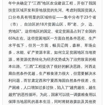
年中央确定了“三西”地区农业建设工程，开创了我国
扶贫区域开发和异地脱贫的先河。考虑到我国贫困人
口分布具有明显的区域特征——集中分布于23个省
（市）、自治区的18片贫困山区，即“老、少、边、
穷地区”。这些地区的国定、省定贫困县占到了全国的
65%左右。这些贫困地区一方面自然条件恶劣、生产
水平低下，但另一方面，幅员辽阔，森林、草场众
多，水能、矿产资源丰富。如何立足贫困地区当地资
源，将资源优势转化为经济优势成为了治穷致富的根
本出路。“三西”工程提供了很好的解决思路。河西走
廊自然条件优越，生产粮食潜力很大，但需要解决水
利问题，而甘肃定西和宁夏西海固自然条件很差，生
产困难，人口增加过多过快，陷入了“越穷越生，越生
越穷”的恶性循环。为此，国家可以统一调拨粮食用以
保障当地居民的基本生活，同时将财政拨款及其他资