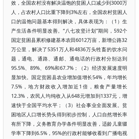
效，全国农村没有解决温饱的贫困人口减少到3000万
人，占农村人口比重下降到3%左右，全国农村贫困人
口的温饱问题基本得到解决，具体表现为：（1）生
产生活条件明显改善。“八七攻坚计划”期间，592个
国定贫困县累积修建基本农田6012万亩，新增公路32
万公里，解决了5351万人和4836万头牲畜的饮水问
题，通电、通路、通邮、通电话的行政村分别达到
95.5%、89%、69%和67.7%；（2）经济发展速度明
显加快。国定贫困县农业增加值增长54%，年均增长
7.5%，地方财政收入增加近1倍，粮食产量增长
12.3%，农民人均纯收入从648元增加到1337元，增
速快于全国平均水平；（3）社会事业全面发展。贫
困地区人口增长势头得到初步控制，人口自然增长率
有所下降，义务教育办学条件明显改善，适龄儿童辍
学率下降到6.5%，95%的行政村能够收看到广播电视