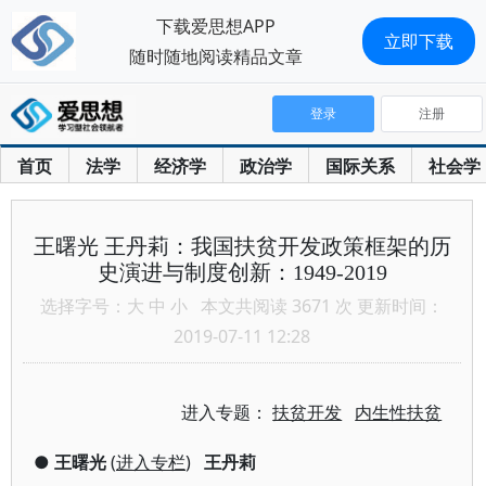
下载爱思想APP
立即下载
随时随地阅读精品文章
登录
注册
首页
法学
经济学
政治学
国际关系
社会学
王曙光 王丹莉：我国扶贫开发政策框架的历
史演进与制度创新：1949-2019
选择字号：
大
中
小
本文共阅读 3671 次 更新时间：
2019-07-11 12:28
进入专题：
扶贫开发
内生性扶贫
●
王曙光
(
进入专栏
)
王丹莉