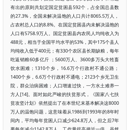
有出的原则共划定国定贫困县592个，占全国总县数
的27.3%，全国未解决温饱的人口共计8065.5万人，
占农村总人口的8.8%。在国定贫困县内未解决温饱的
人口有5758.9万人。国定贫困县内农民人均纯收入为
488元，相当于全国平均水平的53%，其中175个县人
均纯收入低于400元；有330个农区县长期缺粮，每年
吃返销粮60多亿斤 ；5600万人、3600多万头大牲畜
饮水困难；1310个乡，16.6万个行政村不通公路；
1400个乡，6.6万个行政村不通电；2123个乡无卫生
院，群众治病困难；人口增速过快，一方水土难养一
方人[14]。面对如此严峻的扶贫形式，《国家八七扶
贫攻坚计划》依然提出了在本世纪末基本解决这8000
万人的温饱问题，这意味着从1986到1993年的8年时
间内，平均每年贫困人口减少624.8万人，但之后7年
要每年减少1142.8万人，工作量提高接近一倍。虽然