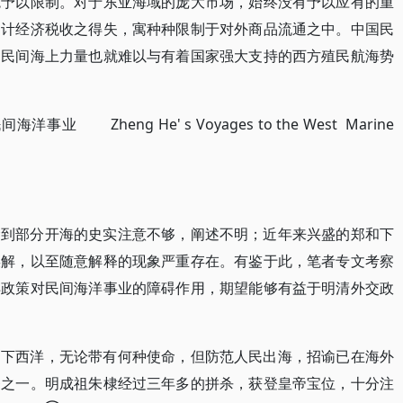
施予以限制。对于东亚海域的庞大市场，始终没有予以应有的重
不计经济税收之得失，寓种种限制于对外商品流通之中。中国民
，民间海上力量也就难以与有着国家强大支持的西方殖民航海势
业 Zheng He' s Voyages to the West Marine
禁到部分开海的史实注意不够，阐述不明；近年来兴盛的郑和下
误解，以至随意解释的现象严重存在。有鉴于此，笔者专文考察
洋政策对民间海洋事业的障碍作用，期望能够有益于明清外交政
和下西洋，无论带有何种使命，但防范人民出海，招谕已在海外
务之一。明成祖朱棣经过三年多的拼杀，获登皇帝宝位，十分注