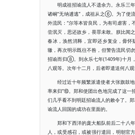
明成祖招谕流人不遗余力。永乐三
诸峒“无纳逋逃”，成祖从之⑥。为了使
外流民：“尔等本皆良民，为有司虐害，
尝泯灭，思还故乡，畏罪未敢。朕比闻
春冰，涣然消释，宜即还乡复业，毋怀
辙，再次明示既往不咎，但警告流民切勿心
招谕而归⑧。到永乐七年(1409年)十
八观等。次年十二月，后者即遣送何八
经过近十年频繁派遣使者大张旗鼓地
率来归”⑩。郑和使团出色地完成了这一
们几乎看不到明廷招谕流人的敕令了。郑和
谕流人回国的成功在里面的。
郑和下西洋的庞大船队前后二十八
人，或受感召，或被强行遣回，明朝官