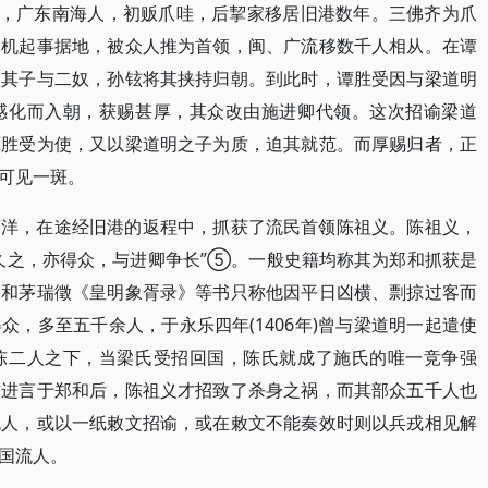
明，广东南海人，初贩爪哇，后挈家移居旧港数年。三佛齐为爪
乘机起事据地，被众人推为首领，闽、广流移数千人相从。在谭
遇其子与二奴，孙铉将其挟持归朝。到此时，谭胜受因与梁道明
感化而入朝，获赐甚厚，其众改由施进卿代领。这次招谕梁道
谭胜受为使，又以梁道明之子为质，迫其就范。而厚赐归者，正
可见一斑。
西洋，在途经旧港的返程中，抓获了流民首领陈祖义。陈祖义，
久之，亦得众，与进卿争长”⑤。一般史籍均称其为郑和抓获是
》和茅瑞徵《皇明象胥录》等书只称他因平日凶横、剽掠过客而
，多至五千余人，于永乐四年(1406年)曾与梁道明一起遣使
陈二人之下，当梁氏受招回国，陈氏就成了施氏的唯一竞争强
方进言于郑和后，陈祖义才招致了杀身之祸，而其部众五千人也
流人，或以一纸敕文招谕，或在敕文不能奏效时则以兵戎相见解
国流人。