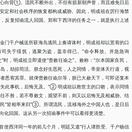
人心向背①。流民不断外出，不但有损新朝声誉，而且难免日后
的安定和社会秩序的恢复都构成威胁。因此，明成祖在厉行海禁
者，反复招谕流人回国。郑和下西洋的任务之一，就是执行上述
州卫金门千户械送所获海岛逃民上奏请诛时，明成祖却以宽宥的口
有司失于绥抚，逃聚为盗，盖非得已。”命令释放。并急急询
之”时，明成祖立即遣使“赍敕往谕之”。敕称：“尔本国家良民，
海岛，劫掠苟活。朕念好生恶死，人之同情，帝皇体天行道，视
获者悉宥其罪。就俾赍敕往谕尔等，朕已大赦天下，可即还复本
失此事机，后悔无及。”② 明成祖以救世主的口吻，表示同情
既往不咎，若不尊敕文，观望不前，则又以后悔无及相威胁。结
民“皆相率来归”③。所谓流民，流移海外之中国人也，是日后
向化回国。这从另一次招谕事件中可以看得更清楚。
郑和首使西洋同一年的前几个月，明廷又遣“行人谭胜受、千户杨信