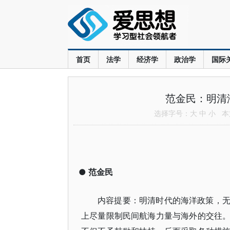
首页
法学
经济学
政治学
国际
范金民：明清
选择字号：
大
中
小
本文
●
范金民
内容提要：明清时代的海洋政策，
上尽量限制民间航海力量与海外的交往