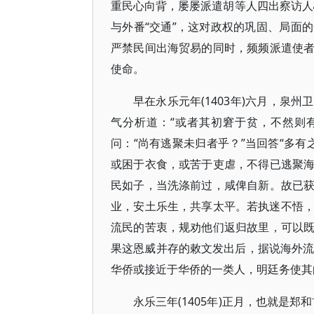
重民心向背，屡屡派遣胡等人四出察访
与外番“交通”，这对政权的巩固、局面
严禁民间出海贸易的同时，频频派遣使
使命。
早在永乐元年(1403年)六月，泉
气分析道：“或者其初窘于贫，不然则
问：“尚有逃聚未归者乎？”当回答“多有
或困于衣食，或苦于吏虐，不得已逃聚
民如子，当洗涤前过，咸俾自新。故已
业，安土乐生，共享太平。若执迷不悟，
流民的苦衷，规劝他们返归故里，可以
果这恩威并存的敕文发出后，据说海外流
华侨或接近于华侨的一类人，明廷务使其
永乐三年(1405年)正月，也就是