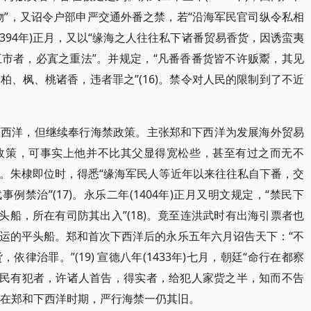
物”，又诏令户部申严交通外番之禁，若“沿海军民官司纵令私相
(1394年)正月，又以“缘海之人往往私下诸番贸易香货，因诱蛮夷
市者，必寘之重法”。并规定，“凡番香番货皆不许贩鬻，其见
、枫、桃诸香，违者罪之”(16)。禁令对人民的限制到了不近
下西洋，但继续奉行海禁政策。主张郑和下西洋为发展海外贸易
政策，可事实上他并不比其父显得宽松些，甚至有过之而无不
。朱棣即位时，得悉“缘海军民人等近年以来往往私自下番，交
例禁治”(17)。永乐二年(1404年)正月又明文规定，“禁民下
头船，所在有司防其出入”(18)。竟至连洪武时有出海引票者也
运的平头船。郑和首次下西洋后的永乐五年六月诏告天下：“不
律治罪。”(19) 宣德八年(1433年)七月，朝廷“命行在都察
军民有犯者，许诸人首告，得实者，给犯人家赀之半，知而不告
)。在郑和下西洋时期，严行海禁一仍其旧。