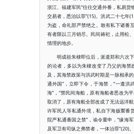
浙江、福建军民“往往交通外番，私易货
交易者，悉治以罪”(15)。洪武二十七年
为盗，命礼部严禁绝之。敢有私下诸番互
有者限以三月销尽。民间祷祀，止用松、柏
情理的地步。
明成祖朱棣即位后，派遣郑和六次
的论者，多以为朱棣改变了乃父的海禁
及，其海禁政策与洪武时期是一脉相承的
通外国”，立即下令，于海禁，“一遵洪武事
海”，“禁民间海船，原有海船者悉改为平
取消了，原有海船全部改成了无法远洋航
许军民人等私通外境，私自下海贩鬻番货，依
院严私通番国之禁”，谕令重申，“缘海
及军卫有司纵之弗禁者，一体治罪”(20