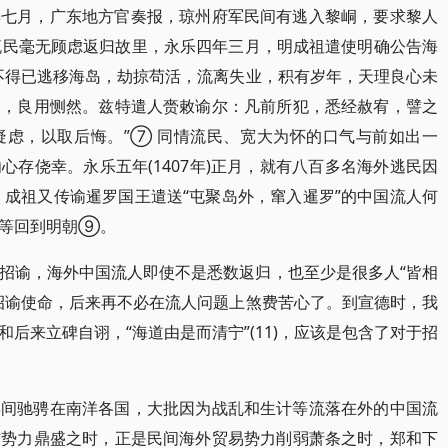
年七月，广东地方官奏报，琼州府军民间有逃入黎峒，要求黎人
流民毫无顾虑返归故里，永乐四年三月，明成祖遣使明确公告海
不得已逃移海岛，劫掠苟活，流离失业，积有岁年，天理良心未
之，良用恻然。兹特遣人赍敕谕尔：凡前所犯，悉经赦宥，譬之
疑虑，以取后悔。”⑦ 同情流民、宽大为怀的口气与前如出一
存侥幸。永乐五年(1407年)正月，就有八百多名海外逃民因
月，成祖又传谕暹罗国王遣送“屯聚岛外，窜入暹罗”的中国流人何
观等回到明朝⑨。
招谕，海外中国流人即使不是悉数返归，也至少是很多人“皆相
招谕使命，后来再不必在流人问题上煞费苦心了。到宣德时，我
后来立碑自诩，“海道由是而清宁”(11)，应该是包含了对于招
年间驰骋在南洋各国，大批因为战乱和生计等流落在外的中国流
方势力鼎盛之时，正是民间海外贸易势力削弱萧条之时，郑和下