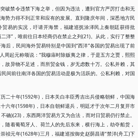
有突破禁令违禁下海之举，但因为违法，遭到官方严厉打击和无
航海势力得不到正常和应有的发展。直到隆庆年间，深悉地方民
外贸易的实况，吁请开海禁，福建巡抚涂泽民上奏朝廷获得批
二洋”，唯前往日本经商仍在禁止之列(21)。从此，实行了整整
海后，民间海外贸易特别是中国到“西洋”各国的贸易出现了前
人周起元称颂说：“我穆庙时除贩夷之律，于是五方之贾，熙熙
奇，故异物不足述，而所贸金钱，岁无虑数十万。公私并赖，其
海以后民间前往南洋各国的贸易活动是极为活跃的。公私利赖，对国
二十年(1592年)，日本关白丰臣秀吉出兵侵略朝鲜，中国海
六年(1598年)，日本自朝鲜退兵，明廷才于次年二月复开市
不确)(23)，东西两洋贸易方又为合法，而对日贸易仍行禁止。
靖，随着葡萄牙人、荷兰人的先后东来，横行海上，劫夺船货，
祯元年(1628年)三月，福建巡按御史赵荫昌请“禁洋(舟工)下