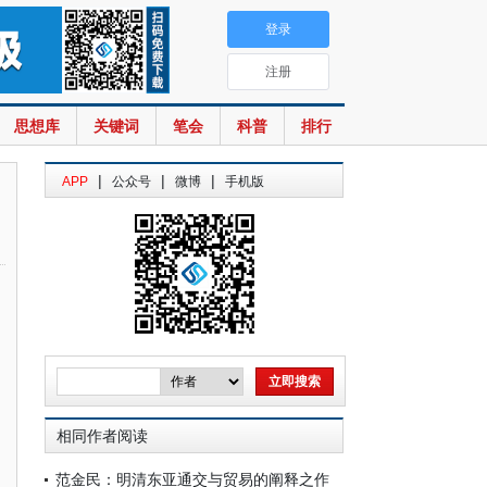
登录
注册
思想库
关键词
笔会
科普
排行
|
|
|
APP
公众号
微博
手机版
相同作者阅读
范金民：明清东亚通交与贸易的阐释之作