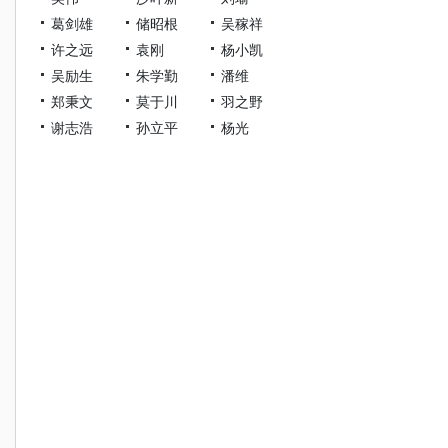
葛剑雄
储昭根
吴稼祥
许之远
袁刚
杨小凯
吴励生
朱学勤
潘维
郑秉文
莫于川
羽之野
谢志浩
孙立平
杨光