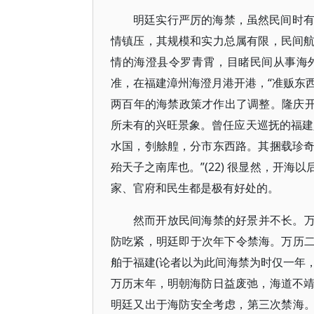
明廷实行严厉的海禁，虽然民间时
情镇压，其规模和实力总属有限，民间
情的海澄县令罗青霄，目睹民间从事海
准，在福建漳州海澄月港开港，“准贩东西
两百年的海禁政策才作出了调整。隆庆开
所未有的兴旺景象。曾任应天巡抚的福建
水国，刳艅艎，分市东西路。其捆载珍
殆天子之南库也。”(22) 很显然，开
家、官府和民生都是极有好处的。
然而开放民间海禁的好景并不长。万历
防吃紧，明廷即于次年下令禁海。万历二十
舶于福建(论者以为此间海禁为时仅一年，
万历末年，明朝海防日益废弛，海道不
明廷又出于海防安全考虑，第三次禁海。崇