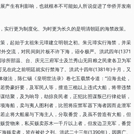
发展产生有利影响，也就根本不可能如人所说促进了华侨开发南
，实行更为制度化、为时更为长久的是明清朝廷的海禁政策。
国策，起始于太祖朱元璋建立明朝之初。朱元璋实行海禁，并采
外交流，对民间则片板不许下海，诏令极严。洪武四年(1371
国珍所部温、台、庆元三府军士及兰秀山无田粮之民隶各卫为军
。可见在此之前明廷就实行禁海了。洪武十四年(1381年)十月，又
其具体做法，陈仁锡《皇明世法录》卷七五载禁令道：“沿海去处，
，若势豪奸要，及军民人等，擅造三桅以上违式大船，将带违禁
同谋结聚，及为响导，劫掠良民者，正犯比照谋叛已行律处斩，
前项海船，卖与夷人图利者，比照将应禁军器下海者因而走泄军
。若止将大船雇与下海主人，分取番货，及虽不曾造有大船，但
人贩货物来，私买贩卖苏木一千斤以上者，但发边卫充军，番货
海贩卖者，皆在被处之列。洪武二十三年(1390年)，因两广、