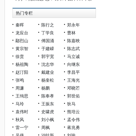
热门专栏
秦晖
陈行之
郑永年
龙应台
丁学良
曹林
鄢烈山
傅国涌
陈嘉映
黄宗智
于建嵘
陈志武
徐贲
郭宇宽
马立诚
杨祖陶
沈志华
向继东
赵汀阳
戴建业
李昌平
张鸣
杨奎松
王海光
周濂
杨鹏
邓晓芒
王缉思
陈奉孝
郭世佑
马玲
王振东
狄马
袁伟时
史啸虎
熊培云
秋风
刘小枫
孟令伟
雷一宁
周枫
蒋兆勇
吴伟
沙叶新
刘瑜