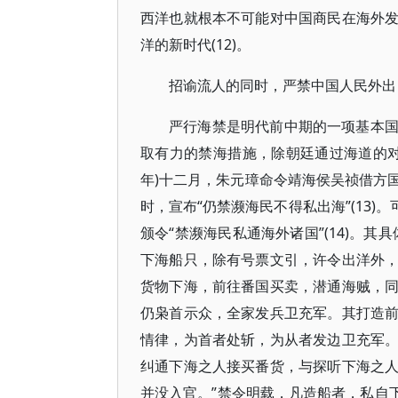
西洋也就根本不可能对中国商民在海外
洋的新时代(12)。
招谕流人的同时，严禁中国人民外出
严行海禁是明代前中期的一项基本
取有力的禁海措施，除朝廷通过海道的对
年)十二月，朱元璋命令靖海侯吴祯借方
时，宣布“仍禁濒海民不得私出海”(13)
颁令“禁濒海民私通海外诸国”(14)。
下海船只，除有号票文引，许令出洋外
货物下海，前往番国买卖，潜通海贼，
仍枭首示众，全家发兵卫充军。其打造
情律，为首者处斩，为从者发边卫充军
纠通下海之人接买番货，与探听下海之
并没入官。”禁令明载，凡造船者，私自下