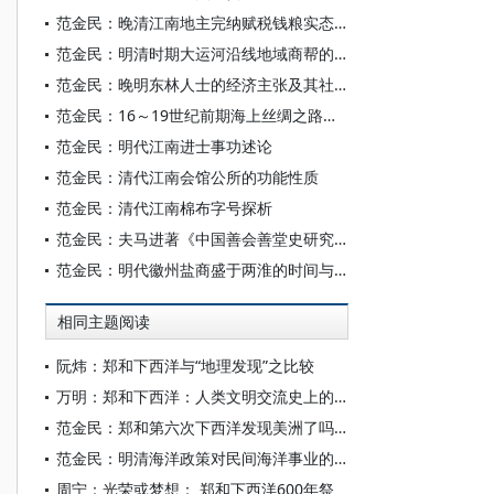
范金民：晚清江南地主完纳赋税钱粮实态——以柳兆薰为中心的考察
范金民：明清时期大运河沿线地域商帮的活动
范金民：晚明东林人士的经济主张及其社会实践
范金民：16～19世纪前期海上丝绸之路的丝绸棉布贸易
范金民：明代江南进士事功述论
范金民：清代江南会馆公所的功能性质
范金民：清代江南棉布字号探析
范金民：夫马进著《中国善会善堂史研究》
范金民：明代徽州盐商盛于两淮的时间与原因
相同主题阅读
阮炜：郑和下西洋与“地理发现”之比较
万明：郑和下西洋：人类文明交流史上的光辉印记
范金民：郑和第六次下西洋发现美洲了吗？
范金民：明清海洋政策对民间海洋事业的阻碍
周宁：光荣或梦想： 郑和下西洋600年祭