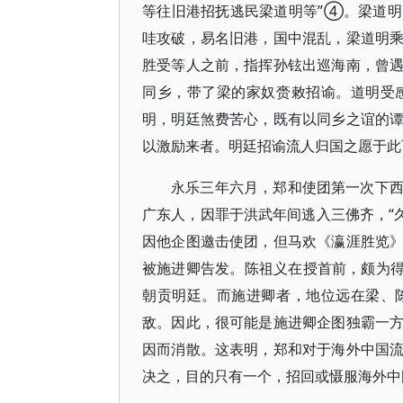
等往旧港招抚逃民梁道明等”④。梁道
哇攻破，易名旧港，国中混乱，梁道明
胜受等人之前，指挥孙铉出巡海南，曾
同乡，带了梁的家奴赍敕招谕。道明受
明，明廷煞费苦心，既有以同乡之谊的
以激励来者。明廷招谕流人归国之愿于此
永乐三年六月，郑和使团第一次下
广东人，因罪于洪武年间逃入三佛齐，“
因他企图邀击使团，但马欢《瀛涯胜览
被施进卿告发。陈祖义在授首前，颇为得众
朝贡明廷。而施进卿者，地位远在梁、
敌。因此，很可能是施进卿企图独霸一
因而消散。这表明，郑和对于海外中国
决之，目的只有一个，招回或慑服海外中