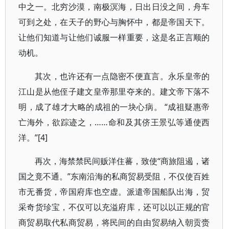
中之一。北穷沙漠，南极溟海，日出日没之间，舟车
可到之处，在天子的野心与胸怀中，都是帝国天下。
让他们知道与让他们诚服一样重要，这是名正言顺的
动机。
其次，也许还有一点隐密不便直言。永乐皇帝的
江山是从他侄子建文皇帝那里夺来的。建文帝下落不
明，成了雄才大略的成祖的一块心病。 “成祖疑惠帝
亡海外，欲踪迹之，……命和及其侪王景弘等通使西
洋。”[4]
再次，海禁禁民间贩洋住蕃，致使“商旅阻遏，诸
国之竟不通。”东南沿海的私商贸易受阻，不仅使百姓
市无番货，帝国府库也空虚。派遣帝国船队出海，贸
采奇货珍宝，不仅可以充溢府库，还可以以正规的官
商贸易取代私商贸易，将民间的自由贸易纳入朝贡赍