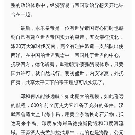
赐的政治体系中，经济贸易与帝国政治异想天开地结
合在一起。
最后，永乐皇帝是一位有世界帝国野心同时也感
到自己有建立世界帝国实力的皇帝，五次亲征漠北，
派20万大军讨伐安南，完全有理由派遣一支船队出使
西洋。在中国的世界观念中，帝国处于世界的中心。
抚绥四方，德化诸夷，重建朝贡-赍赐贸易体系，只要
国力许可，就自然成行。明初盛世，内安诸夏，外抚
四夷，共享太平天下的帝王理想可以实现了。
郑和何以能够远航？如此庞大的规模，如此遥远
的航程，600年前？历史为它准备了充分的条件。汉
武帝曾遣太监出海市易，用黄金杂缯换奇石异物，抵
达马来半岛、印度东海岸马德拉斯附近和印度河流
域。王莽派人去孟加拉找犀牛，走的也是海路。公元