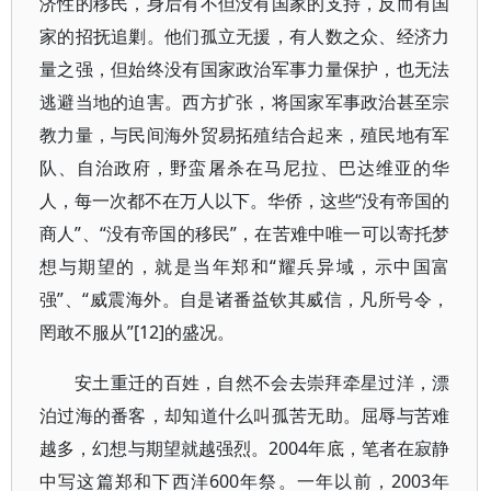
济性的移民，身后有不但没有国家的支持，反而有国
家的招抚追剿。他们孤立无援，有人数之众、经济力
量之强，但始终没有国家政治军事力量保护，也无法
逃避当地的迫害。西方扩张，将国家军事政治甚至宗
教力量，与民间海外贸易拓殖结合起来，殖民地有军
队、自治政府，野蛮屠杀在马尼拉、巴达维亚的华
人，每一次都不在万人以下。华侨，这些“没有帝国的
商人”、“没有帝国的移民”，在苦难中唯一可以寄托梦
想与期望的，就是当年郑和“耀兵异域，示中国富
强”、“威震海外。自是诸番益钦其威信，凡所号令，
罔敢不服从”[12]的盛况。
安土重迁的百姓，自然不会去崇拜牵星过洋，漂
泊过海的番客，却知道什么叫孤苦无助。屈辱与苦难
越多，幻想与期望就越强烈。2004年底，笔者在寂静
中写这篇郑和下西洋600年祭。一年以前，2003年