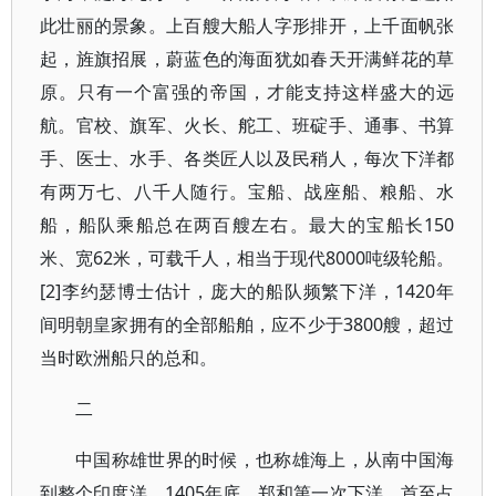
此壮丽的景象。上百艘大船人字形排开，上千面帆张
起，旌旗招展，蔚蓝色的海面犹如春天开满鲜花的草
原。只有一个富强的帝国，才能支持这样盛大的远
航。官校、旗军、火长、舵工、班碇手、通事、书算
手、医士、水手、各类匠人以及民稍人，每次下洋都
有两万七、八千人随行。宝船、战座船、粮船、水
船，船队乘船总在两百艘左右。最大的宝船长150
米、宽62米，可载千人，相当于现代8000吨级轮船。
[2]李约瑟博士估计，庞大的船队频繁下洋，1420年
间明朝皇家拥有的全部船舶，应不少于3800艘，超过
当时欧洲船只的总和。
二
中国称雄世界的时候，也称雄海上，从南中国海
到整个印度洋。1405年底，郑和第一次下洋，首至占