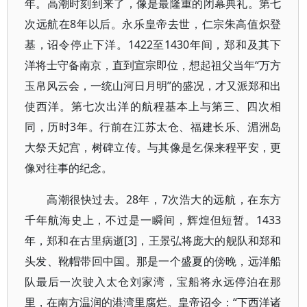
年。高潮时刻到来了，像是最隆重的闭幕典礼。第七
次远航在8年以后。永乐皇帝去世，仁宗朱高值炽登
基，诏令停止下洋。1422至1430年间，郑和及其下
洋将士守备南京，直到宣宗即位，想起祖父当年“万方
玉帛风云会，一统山河日月明”的盛况，才又派郑和出
使西洋。第七次出洋的航程基本上与第三、四次相
同，历时3年。行前在江苏太仓、福建长乐、湄洲岛
大祭天妃宫，树碑立传。与其像是乞保来程平安，更
像对往事的纪念。
高潮很快过去。28年，7次浩大的远航，在东方
千年航海史上，不过是一瞬间，辉煌但短暂。1433
年，郑和在古里病逝[3]，王景弘将庞大的舰队和郑和
头发、靴帽带回中国。那是一个盛夏的傍晚，远洋船
队最后一次驶入太仓刘家湾，宝船将永远停泊在那
里，在南方温润的港湾里腐烂。皇帝诏令：“下西洋诸