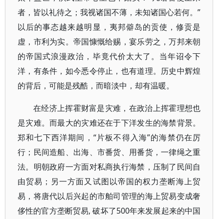
者，皆以礼待之；我视诸国不薄，未知诸国心若何。”
以后的事态越来越明显，夷邦僻岛的贡使，修贡是
虚，市利为实。帝国慷慨给赐，宴乐劳之，万邦来朝
的帝国式浪漫政治，毕竟代价太大了。当年诏令下
洋，有条件，如今悉令停止，也有道理。历史中辉煌
的背后，可能是残酷，而暗淡中，却有温暖。
在经济上挥霍财富是灾难，在政治上挥霍理想也
是灾难。而最大的灾难还在于下洋发生的海禁背景。
郑和七下西洋期间，“片板不得入海”的海禁仍在厉
行；民间造船、出海、市番货、用番货，一律绳之重
法。明朝政府一方面对私商执行海禁，压制了民间自
由贸易；另一方面又试图以帝国的权力垄断海上贸
易，将唐代以后兴起的市舶司管理的海上贸易变成奢
侈性的官方垄断贸易, 破坏了500年来发展起来的中国