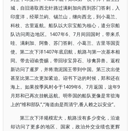
城，自旧港取西北针路过满剌加向西到苏门答剌，入
印度洋，经翠兰屿、锡兰山，继向西北，到小葛兰、
科枝、古里返航。船队以大宗宝船为核心，遣分宗船
队访问周边地区。1407年6、7月间回国时，带来爪
哇、满剌加、阿鲁、苏门答剌、小葛兰、古里等国贡
使。第二次下洋1407年底启航，航路与第一次基本相
同。带去诏谕赍赐，带回珍宝异石、珍禽异兽。返程
新访问了暹罗，并将渤泥国王带到中国。第三次出使
甚至比第二次更加紧迫。诏书下达的时候，郑和还在
海上。如果按季风时令于1409年6、7月返国，这年9
月郑和已再次挂帆远航。明帝国的船队更像是常驻海
上的“维和部队”,“海道由是而清宁,番人赖之以安业”。
第三次下洋规模宏大，航路没有多少变化，沿途
却访问了更多的地区、国家，政治外交业绩也更辉