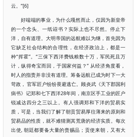
云。”[6]
好端端的事业，为什么嘎然而止，仅因为新皇帝
的一个念头、一纸诏书？实际上也不尽然。停止下
洋，自有道理。大明帝国的远航难以为继，首先因为
它缺乏社会结构的合理性，在经济政治上，都是一
种“挥霍”。“三保下西洋费钱粮数十万，军民死且万
计，纵得奇宝而回，于国家何益？” 从经济角度看，
时人的指责并非没有道理。筹备远航已成为时下一大
苛政， 官军匠户纷纷畏避逃亡。顾炎武《天下郡国利
病书》记郑和七下西洋28年间，南京区手工业的匠户
锐减达四分之三以上。有人强调郑和下洋的贸易实
质，可是，当我们了解了朝贡贸易厚往薄来的原则和
贸易品的性质，就不难猜测其荒唐的经济实质。每次
出使, 朝廷都要备大量的赍赐品；贡使来朝，又有大