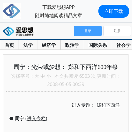
下载爱思想APP
立即下载
随时随地阅读精品文章
登录
注册
首页
法学
经济学
政治学
国际关系
社会学
周宁：光荣或梦想： 郑和下西洋600年祭
选择字号：
大
中
小
本文共阅读 6503 次 更新时间：
2008-05-05 00:39
进入专题：
郑和下西洋
●
周宁
(
进入专栏
)