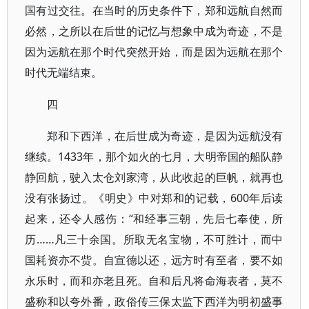
国有过交往。在当时的历史条件下，郑和远航自然而
必然，之所以在后世的记忆与想象中成为奇迹，不是
因为远航在那个时代突然开始，而是因为远航在那个
时代无端结束。
四
郑和下西洋，在后世成为奇迹，是因为远航没有
继续。1433年，那个如火的七月，大明帝国的船队静
静回航，驶入太仓刘家湾，从此收起的巨帆，就再也
没有张扬过。《明史》中对郑和的记载，600年后读
起来，还令人感伤：“和经事三朝，先后七奉使，所
历……凡三十余国。所取无名宝物，不可胜计，而中
国耗资亦不赀。自宣德以还，远方时有至者，要不如
永乐时，而和亦老且死。自和后凡将命海表者，莫不
盛称和以夸外番，政俗传三保太监下西洋为明初盛事