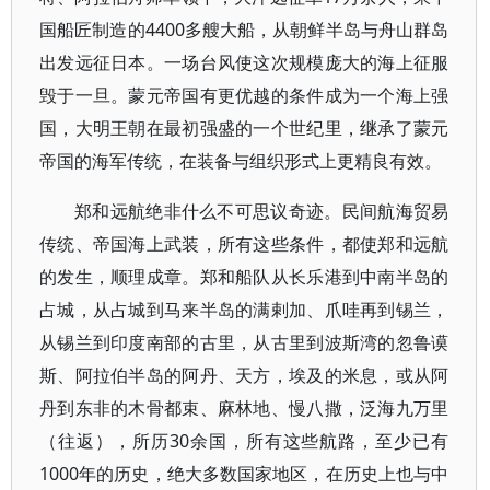
国船匠制造的4400多艘大船，从朝鲜半岛与舟山群岛
出发远征日本。一场台风使这次规模庞大的海上征服
毁于一旦。蒙元帝国有更优越的条件成为一个海上强
国，大明王朝在最初强盛的一个世纪里，继承了蒙元
帝国的海军传统，在装备与组织形式上更精良有效。
郑和远航绝非什么不可思议奇迹。民间航海贸易
传统、帝国海上武装，所有这些条件，都使郑和远航
的发生，顺理成章。郑和船队从长乐港到中南半岛的
占城，从占城到马来半岛的满剌加、爪哇再到锡兰，
从锡兰到印度南部的古里，从古里到波斯湾的忽鲁谟
斯、阿拉伯半岛的阿丹、天方，埃及的米息，或从阿
丹到东非的木骨都束、麻林地、慢八撒，泛海九万里
（往返），所历30余国，所有这些航路，至少已有
1000年的历史，绝大多数国家地区，在历史上也与中