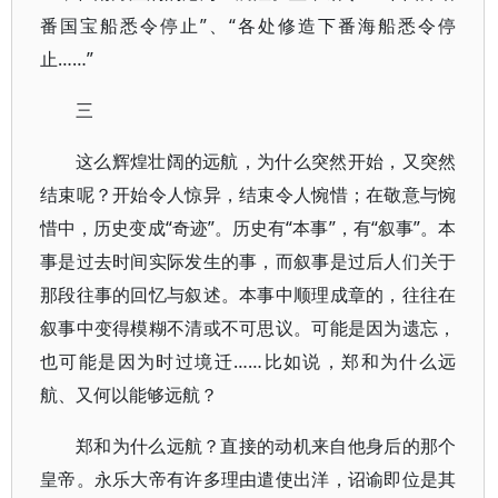
番国宝船悉令停止”、“各处修造下番海船悉令停
止……”
三
这么辉煌壮阔的远航，为什么突然开始，又突然
结束呢？开始令人惊异，结束令人惋惜；在敬意与惋
惜中，历史变成“奇迹”。历史有“本事”，有“叙事”。本
事是过去时间实际发生的事，而叙事是过后人们关于
那段往事的回忆与叙述。本事中顺理成章的，往往在
叙事中变得模糊不清或不可思议。可能是因为遗忘，
也可能是因为时过境迁……比如说，郑和为什么远
航、又何以能够远航？
郑和为什么远航？直接的动机来自他身后的那个
皇帝。永乐大帝有许多理由遣使出洋，诏谕即位是其