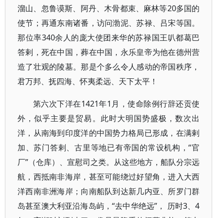
溜山、忽鲁谟斯、阿丹、木骨都束、麻林等20多国的
使节；再通东南诸番，访问渤泥、苏禄、吕宋等国。
那位率340余人的庞大使团来华的苏禄国王叭都葛巴
答剌，死在中国，葬在中国，永乐皇帝为他在德州营
造了壮观的陵墓。那是个多么令人感动的帝国秩序，
君万邦、抚四海、怀夷柔远、天下太平！
第六次下洋在1421年1月，使命除例行辞还贡使
外，似乎主要是贸易。此时大明国势盛极，数次出
洋，从南海到印度洋的中国势力格局已形成，在满剌
加、苏门答剌、古里等地已有帝国的常设机构，“官
厂”（仓库）、宣慰司之类。从这些地方，船队分宗远
航，西抵南非海岸，甚至可能绕过好望角，进入大西
洋西南非洲海岸；向南船队到达新几内亚、所罗门群
岛甚至澳大利亚沿海岛屿，“去中华绝远”， 历时3、4