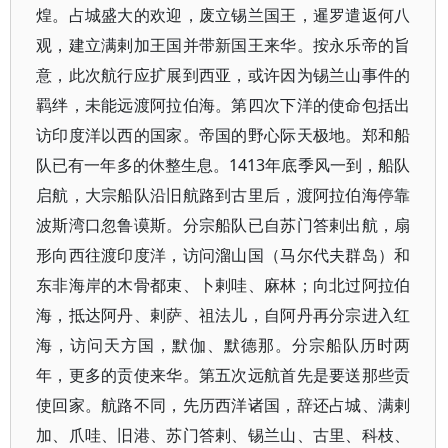
煌。占城盛大的欢迎，废立锡兰国王，暹罗遣返何八
观，建立满剌加王国并带新国王来华。按永乐帝的旨
意，此次航行应扩展到西亚，或许因为锡兰山事件的
羁绊，未能远渡阿拉伯海。第四次下洋的使命包括出
访印度洋以西的国家。帝国的野心际天极地。郑和船
队已有一年多的休整生息。1413年底季风一到，船队
启航，大宗船队沿旧航路到古里后，渡阿拉伯海停靠
波斯湾口忽鲁谟斯。分宗船队已自苏门答剌出航，扇
形向西往渡印度洋，访问溜山国（马尔代夫群岛）和
东非海岸的木骨都束、卜剌哇、麻林；向北过阿拉伯
海，抵达阿丹、剌萨、祖法儿，自阿丹再分宗进入红
海，访问天方国，默伽、默德那。分宗船队历时两
年，更多的贡使来华。第五次远航首先是要送那些贡
使回家。航路不同，先历西洋诸国，辞还占城、满剌
加、爪哇、旧港、苏门答剌、锡兰山、古里、科枝、