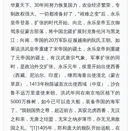
华夏天下。30年间努力恢复国力，农业经济繁荣，专
制政权强大。一切都准备好了，“靖难之变”后，永乐
皇帝登基，扩张的时代开始。向北，永乐皇帝五次御
驾亲征蒙古部落，将中国北疆扩展到克鲁伦河与黑龙
江；向南，帝国的20万军队征服越南的阮氏王朝。如
果说洪武皇帝重建了宋帝国的疆土，永乐皇帝则重建
了元帝国的疆土，有汉武唐宗气象。军事扩张的同
时，是政治外交扩张。永乐元年，侯显开始出使西番
（西藏、尼泊尔、印度），继而海童出使漠北（蒙古
草原），1413年秋陈诚首次出使西域（中亚），沙合
鲁不远万里遣使来朝。洪武年间在南京地区植下的
5000万株树，如今已可以造大船，装备帝国的海军
了。“我朝国势之尊，超迈前古，其驭北虏西番，无汉
之和亲，无唐之结盟，无宋之纳岁薄币，亦无兄弟敌
国之礼。”[1]1405年，郑和庞大的舰队开始远航，在