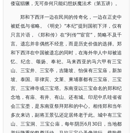
倭寇猖獗，无可奈何只能幻想妖魔法术（第五讲）。
郑和下西洋一边在民间的传奇化，一边在正史中
被贬低与省略。《明史》“本纪”提到国初下洋，仅有
只言片语，《郑和传》在“列传”“宦官”，简略不及千
言。遗忘并非偶然不经意，而是历史价值的选择。郑
和下西洋在中国被遗忘的同时，在海外华人中却被追
忆、纪念、颂扬、奉祀。马来西亚的马六甲有三宝
山、三宝井、三宝亭，吉隆坡、怡保有三宝庙，新加
坡、泰国、菲律宾、文莱、柬埔寨都有三宝庙、三宝
宫、三宝禅寺或三宝塔。东南亚以三宝命名的郑和纪
念地，有庙、有井、有山、还有城。印尼中爪哇省省
会三宝垄，是东南亚祭拜郑和的中心。相传郑和当年
多次来访，副将王景弘还定居终老于此。城中有三宝
山、三宝洞、三宝公庙，每年阴历6月30日，当地都
举行隆重的祭奠活动，马拉三宝公圣像游行，载歌载