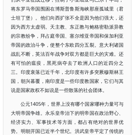
将东罗马帝国围困在博斯普鲁斯海峡那座孤城里（君
士坦丁堡）。他们向西扩张不全是因为他们强大，还
因为西方太虚弱。天主教、东正教与鲍格密勒派异教
的宗教纷争，拜占庭帝国、塞尔维亚帝国和保加利亚
帝国的政治斗争，使整个东欧四分五裂。意大利诸国
战乱不断，英法百年战争对双方都是巨大的灾难。还
有可怕的瘟疫，黑死病夺去了欧洲人口的近四分之
三。印度衰落已近千年，北印度有许多突厥穆斯林王
国，朝兴暮覆，南印度是一些印度教国家，它们与其
说是国家政权不如说是一些散落的社会团体。
公元1405年，世界上没有哪个国家哪种力量可与
大明帝国争雄。永乐皇帝治下的明帝国在政治野心、
经济实力、军事技术等方面，都占有绝对的世界优
势。明朝开国已近半个世纪。洪武皇帝平定了传统的