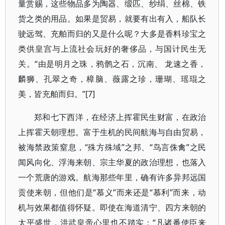
量赏赐，这些物品多为陶器、缎匹、纱绢、丝棉、铁
货之类的用品。如果是贸易，就要有出有入，船队长
驶远驾、充舶而归的又是什么呢？大多是香料珍宝之
类供皇宫与上流社会玩好的奢侈品，与国计民生无
关。“由是明月之珠，鸦鹘之石，沉南、 龙速之香，
麟狮、孔翠之奇，樟脑、薇露之珍，珊瑚、瑶琨之
美，皆充舶而归。”[7]
郑和七下西洋，在经济上挥霍民生财富，在政治
上挥霍天朝理想。富于生机的民间航海与自由贸易，
被海禁政策窒息，“殊方殊域”之邦、“鸟言侏禽”之民
闻风向化、浮海来朝、宗主华夏的政治理想，也落入
一个荒唐的游戏。航海那些年里，确有许多异邦远国
贡使来朝，但他们是“慕义”而来还是“慕利”而来，动
机与效果都值得怀疑。即使在海道清宁、四方来朝的
太平盛世，洪武皇帝心里也不踏实：“凡诸番使臣来