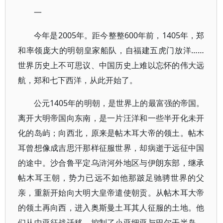
一
今年是2005年。距今整整600年前，1405年，郑
和率领庞大的明朝皇家船队，自福建五虎门放洋……
世界历史上不可思议、中国历史上难以忘怀的伟大远
航，郑和七下西洋，从此开始了。
公元1405年的明朝，是世界上的最富强的帝国。
离开大明帝国向东南，是一片汪洋和一些半开化未开
化的岛屿；向西北，原来是帖木耳大帝的领土。帖木
耳曾想像成吉思汗那样征服世界，却病逝于远征中国
的途中。沙合鲁平定乌浒河外地区与伊朗东部，继承
帖木耳王朝，势力已远不如他那跛足驰骋世界的父
亲，重新开始向大明大皇帝遣使朝贡。从帖木耳大帝
的领土再向西，进入奥斯曼土耳其人征服的土地。他
们从中亚征战迁移，控制了小亚细亚与巴尔干半岛，