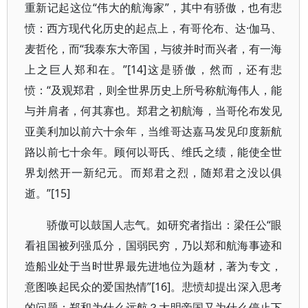
重新记起这位“伟大的航海家”，其中有骄傲，也有悲
愤：西方现代化历史的起点上，有哥伦布、达·伽马、
麦哲伦，而“我泰东大帝国，与彼并时而兴者，有一海
上之巨人郑和在。”[14]这是骄傲，然而，还有悲
愤：“及观郑君，则全世界历史上所号称航海伟人，能
与并肩者，何其寡也。郑君之初航海，当哥伦布发见
亚美利加以前六十余年，当维哥达嘉马发见印度新航
路以前七十余年。顾何以哥氏、维氏之绩，能使全世
界划然开一新纪元。而郑君之烈，随郑君之没以俱
逝。”[15]
骄傲可以鼓国人志气。如研究者指出：梁任公“眼
看祖国被列强瓜分，国弱民穷，乃以郑和航海事迹和
造船业处于当时世界最先进地位为题材，著为专文，
意图唤起民众的爱国热情”[16]。悲愤却提出深入思考
的问题：郑和为什么远航？大明帝国又为什么停止下