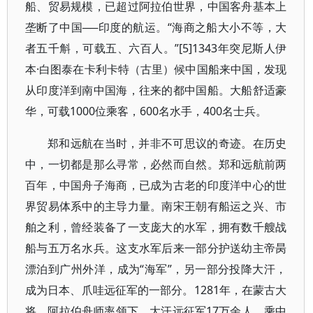
船、贸易规模，已超过阿拉伯世界，中国客舟基本上
垄断了中国──印度的航运。“海商之船大小不等，大
者五千斛，可载五、六百人。”[5]1343年突尼斯人伊
本·白图泰在卡利卡特（古里）候中国船来中国，发现
从印度洋到南中国海，往来的都中国船。大船舒适豪
华，可载1000位乘客，600名水手，400名士兵。
郑和远航在当时，并非不可思议的奇迹。在历史
中，一切都是那么寻常，必然而自然。郑和远航前两
百年，中国舟子海商，已成为古老的印度洋中心的世
界贸易体系中的主导力量。南宋王朝有船运之兴、市
舶之利，曾经装备了一支庞大的水军，拥有数千艘战
船与五万名水兵。这支水军后来一部分护送幼主帝昺
漂泊到广州外洋，成为“海军”，另一部分投降大汗，
成为日本、爪哇远征军的一部分。1281年，在蒙古大
将、阿拉伯舟师率领下，大汗远征军17万余人，乘中