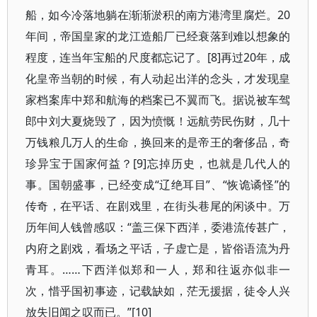
船，如今冷落地躺在渐渐淤积的南方港湾里腐烂。20
年间，帝国皇家的龙江造船厂已经衰落到难以想象的
程度，连当年宝船的尺度都忘记了。[8]再过20年，成
化皇帝当朝的时候，有人动起出洋的念头，才发现皇
家档案库中郑和航海的档案已不翼而飞。据说被车驾
郎中刘大夏烧毁了，因为愤慨！远航劳民伤财，几十
万钱粮几万人的生命，换回来的是帝王的奢侈品，奇
珍异宝于国家何益？[9]忘掉历史，也就是几代人的
事。国朝盛事，已经变成“辽绝耳目”、“恢诡谲怪”的
传奇，在平话、在剧戏里，在街头巷尾的闲谈中。万
历年间人钱曾感叹：“盖三保下西洋，委港流传甚广，
内府之剧戏，看场之平话，子虚亡是，皆俗语流为丹
青耳。……下西洋似郑和一人，郑和往返亦似非一
次，惜乎国初事迹，记载缺如，茫无援据，徒令人兴
放失旧闻之叹而已。”[10]