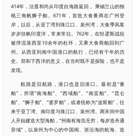
414年，法显和尚从印度自海路返回， 乘锡兰山的独
桅三角帆狮子舶。671年，首批大食番商在广州登
岸，以后，从亚丁湾到珠江口、泉州湾，大食季风客
岁岁挂帆印度洋，常来常往。762年，在怛逻斯战役
被俘流落西亚10余年的杜环，又乘大食商舶回到广
州。从西亚到南中国港口的航行，已经有千年的历
史。郑和下西洋的意义，在当时既不是探险，也不是
发现。
航路是旧航路，港口也是旧港口。最初是“番
舶”，所谓“南海舶”、“西域舶”、“南蛮舶”、“昆仑
舶”、“狮子舶”、“婆罗舶”，或者统称为“波斯舶”，往
来于亚丁湾、南印度与珠江口、泉州湾。两宋间中国
人开始建造大型海舶，“州南有海浩无穷，每岁造舟通
异域”，以泉州为中心的中国闽、浙沿海的航海、造