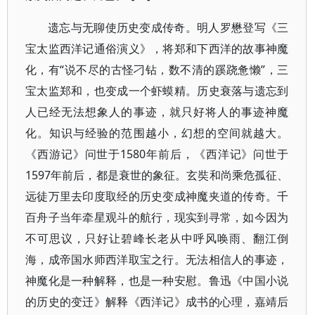
遗忘与无聊使历史变成传奇。明人罗懋登写《三
宝太监西洋记通俗演义》，将郑和下西洋的故事神魔
化，有“说不尽的古怪刁钻，数不清的蹊跷惫懒”，三
宝太监郑和，也变成一个虾蟆精。历史衰落与遗忘到
人已经无法想象人的事迹，就只好将人的事迹神魔
化。知识与经验的范围越小，幻想的空间就越大。
《西游记》问世于1580年前后，《西洋记》问世于
1597年前后，都是衰世的象征。玄奘和尚乘危孤征、
远徒万里去印度取经的历史变成神魔夹道的传奇。千
百舟子当年牵星观斗的航行，现实到寻常，如今因为
不可思议，只好让碧峰长老从中呼风唤雨、翻江倒
海，成帝国水师西洋取宝之行。无法相信人的事迹，
神魔化是一种解释，也是一种安慰。鲁迅《中国小说
的历史的变迁》解释《西洋记》成书的心理，嘉靖后