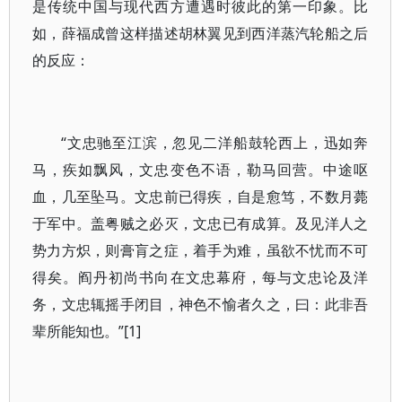
是传统中国与现代西方遭遇时彼此的第一印象。比
如，薛福成曾这样描述胡林翼见到西洋蒸汽轮船之后
的反应：
“文忠驰至江滨，忽见二洋船鼓轮西上，迅如奔
马，疾如飘风，文忠变色不语，勒马回营。中途呕
血，几至坠马。文忠前已得疾，自是愈笃，不数月薨
于军中。盖粤贼之必灭，文忠已有成算。及见洋人之
势力方炽，则膏肓之症，着手为难，虽欲不忧而不可
得矣。阎丹初尚书向在文忠幕府，每与文忠论及洋
务，文忠辄摇手闭目，神色不愉者久之，曰：此非吾
辈所能知也。”[1]