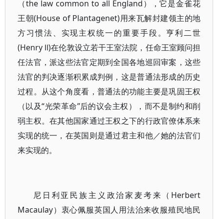
（the law common to all England），它是金雀花
王朝(House of Plantagenet)用来瓦解封建领主的地
方习惯法、实现主权统一的重要手段。亨利二世
(Henry Ⅱ)在伦敦设立若干王室法院，任命王室顾问担
任法官，派这些法官定期到全国各地巡回审案，这些
法官的判决逐渐积累成判例，这是普通法形成的历史
过程。从这个角度看，普通法的功能主要是巩固王权
（以及“光荣革命”后的议会主权），而不是制约和削
弱主权。在其他国家通过王权之下的行政官僚体系来
实现的统一，在英国则是通过君主和他／她的法官们
来实现的。
尼日利亚民族主义政治家麦考来（Herbert
Macaulay）衷心佩服英国人用法治来收服殖民地民