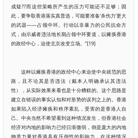
成疑??而这些策略所产生的压力可能还不足够；因
此，要争取香港落实真普选，可能要准备‘杀伤力’更大
的武器——占领中环。行动以非暴力的公民抗命方
式，由示威者违法地长期占领中环要道，以瘫痪香港
的政经中心，迫使北京改变立场。”[19]
这种以瘫痪香港的政经中心来迫使中央就范的思
路，且不论其是否违法（戴本人明确承认其违法
性），从实际效果来看也是十分糟糕的。这个思路是
建立在错误的事实认知和对形势的误判之上的。香港
如果陷入经济瘫痪和秩序紊乱，受害的是香港人自
己。中央当然不希望看到这种情况发生，但香港社会
经济对内地的影响力已经日渐微弱，倒是庞大的内地
物质力量对香港具有压倒性的影响力，在这种情况