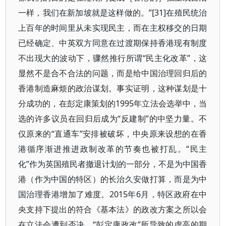
一样，我们在新加坡就是这样做的。”[31]在殖民统治
上百年的时间里从未实现民主，而在主权移交的日期
已经确定、中英双方同意在过渡期保持香港现有制度
不出现大的波动下，骤然推行所谓“民主化改革”，这
显然不是合不合法的问题，而是给中国治理回归后的
香港制造麻烦的政治谋划。事实证明，这种谋划是十
分成功的，在彭定康策划的1995年立法会选举中，当
选的许多议员在回归后成为“反建制”的中坚力量。不
仅原来的“直通车”安排被破坏，中央原来设想的在香
港循序渐进推进政制改革的节奏也被打乱。“民主
化”作为英国殖民者撤退计划的一部分，不是为中国香
港（作为中国的特区）的长治久安做打算，而是为中
国治理香港增加了难度。2015年6月，特区政府在中
央支持下提出的符合《基本法》的政改方案之所以会
在立法会遭到否决，“彭定康政改”所导致的虚高的期