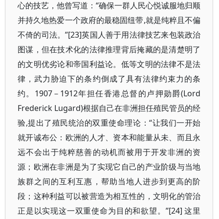
心的技艺，他曾写道：“确保一群人民心悦诚服地归顺
并持久地热爱一个政府的最稳固纽带,就是纯粹且不偏
不倚的司法。”[23]英国人善于用法律技艺来包装政治
图谋，但在技术化的法律推理背后掩藏的是清楚明了
的文明优劣论和帝国利益论。低等文明的法律不是法
律，武力胁迫下的条约倒成了具有法律约束力的条
约。1907－1912年担任香港总督的卢押勋爵(Lord
Frederick Lugard)根据自己在非洲担任殖民管员的经
验,提出了殖民统治的双重使命理论：“让我们一开始
就开诚布公：欧洲的人才、资本和能量从未、而且永
远不会出于纯粹慈善的动机而被用于开发非洲的资
源；欧洲在非洲是为了实现它自己的产业阶级与当地
族群之间的互利互惠，帮助当地人进步到更高的阶
段；这种利益可以被营造为相互性的，文明化的管治
正是以实现这一双重使命为目的和欲望。”[24] 这里