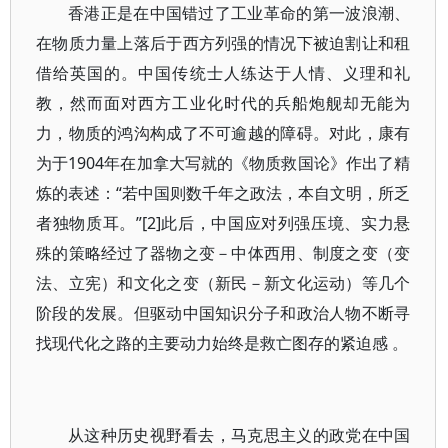
香港正是在中国错过了工业革命的第一波浪潮、
在物质力量上落后于西方列强的情况下被迫割让和租
借给英国的。中国传统士人练达于人情、义理和礼
教，然而面对西方工业化时代的兵船炮舰却无能为
力，物质的鸿沟构成了不可逾越的障碍。对此，康有
为于1904年在加拿大写就的《物质救国论》作出了精
炼的表述：“若中国则数千年之政法，本自文明，所乏
者独物质耳。”[2]此后，中国应对列强压境、实力悬
殊的策略经过了器物之变－中体西用、制度之变（变
法、立宪）和文化之变（新民－新文化运动）等几个
阶段的发展。但驱动中国知识分子和政治人物不断寻
找现代化之路的主要动力始终是救亡图存的紧迫感 。
从这种历史视野看去，马克思主义的政党在中国