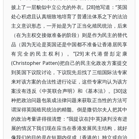
披上了一层貌似中立公允的外衣。[28]他写道：“英国
处心积虑且认真细致地培育了普通法体系之下的法治
主义意识形态，一开始是为了正当化殖民统治，后来
（在为主权交接做准备的阶段）则是作为民主的替代
品（因为无论是英国还是中国都不准备让香港居民享
有完全的民主权利）。”[29]末代港督彭定康
(Christopher Patten)把自己的民主化政改方案提交
到英国下议院讨论，下议院先后找了三组国际法专家
来对该方案的合法性进行论证，这些专家均认为该方
案没有违反《中英联合声明》和《基本法》。[30]这
种把政治问题包装成法律问题来获取正当性的方法可
谓深得英国殖民统治的精髓。倒是撒切尔夫人把其中
的政治考量讲得很清楚：“我提议在[中英]谈判没有进
展的情况下我们现在应当在香港发展民主结构，就好
像我们的目的是在短期内促成［香港的］独立或自治