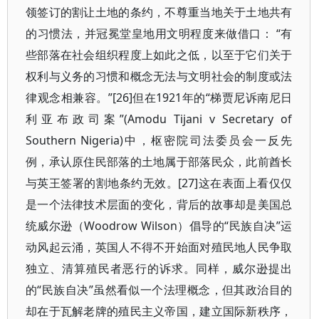
领签订的割让土地的条约，不尊重当地关于土地共有
的习惯法，并冠冕堂皇地用文明程度来做借口： “有
些部落在社会组织程度上如此之低，以至于它们关于
权利与义务的习惯和概念无法与文明社会的制度或法
律观念相兼容。”[26]但在1921年的“梯贾尼诉南尼日
利亚布政司案”(Amodu Tijani v Secretary of
Southern Nigeria)中，枢密院司法委员会一反先
例，承认原住民部落的土地属于部落民众，此前酋长
与英王签署的割地条约无效。[27]这在表面上看仅仅
是一个法律技术层面的变化，背后的故事却是美国总
统威尔逊（Woodrow Wilson）倡导的“民族自决”运
动风起云涌，英国人不得不开始面对殖民地人民争取
独立、清算殖民者恶行的诉求。同样，威尔逊提出
的“民族自决”虽然看似一个法理概念，但其政治目的
却在于瓦解老牌的殖民主义帝国，建立国际新秩序，