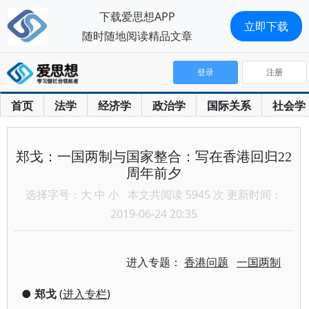
下载爱思想APP
立即下载
随时随地阅读精品文章
登录
注册
首页
法学
经济学
政治学
国际关系
社会学
郑戈：一国两制与国家整合：写在香港回归22
周年前夕
选择字号：
大
中
小
本文共阅读 5945 次 更新时间：
2019-06-24 20:35
进入专题：
香港问题
一国两制
●
郑戈
(
进入专栏
)