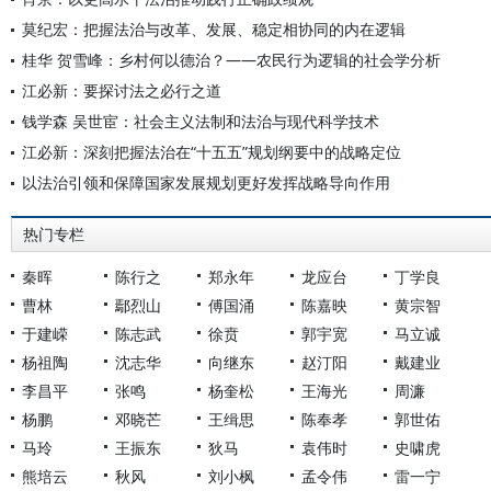
莫纪宏：把握法治与改革、发展、稳定相协同的内在逻辑
桂华 贺雪峰：乡村何以德治？——农民行为逻辑的社会学分析
江必新：要探讨法之必行之道
钱学森 吴世宦：社会主义法制和法治与现代科学技术
江必新：深刻把握法治在“十五五”规划纲要中的战略定位
以法治引领和保障国家发展规划更好发挥战略导向作用
热门专栏
秦晖
陈行之
郑永年
龙应台
丁学良
曹林
鄢烈山
傅国涌
陈嘉映
黄宗智
于建嵘
陈志武
徐贲
郭宇宽
马立诚
杨祖陶
沈志华
向继东
赵汀阳
戴建业
李昌平
张鸣
杨奎松
王海光
周濂
杨鹏
邓晓芒
王缉思
陈奉孝
郭世佑
马玲
王振东
狄马
袁伟时
史啸虎
熊培云
秋风
刘小枫
孟令伟
雷一宁