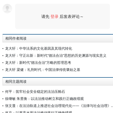
请先
登录
后发表评论～
评论
相同作者阅读
龙大轩：中华法系的文化基因及其现代转化
龙大轩：守正出新：新时代“德法合治”思想的历史渊源与现实意义
龙大轩：新时代“德法合治”方略的哲理思考
龙大轩 梁健：礼刑时代：中国法律传统肇始之基
相同主题阅读
何平：筑牢社会安全稳定的法治压舱石
徐继敏 朱昱衡：以法治推动树立和践行正确政绩观
张文显：在法治轨道上推进社会治理现代化——《法律与社会
肖京：以更高水平法治推动践行正确政绩观