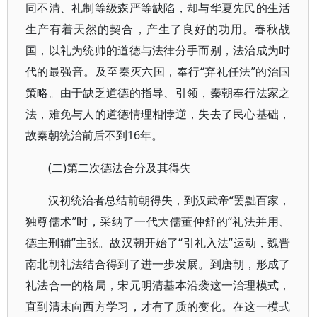
同不清、礼制等级森严等缺陷，却与华夏先民的生活
生产有着天然的契合，产生了良好的功用。春秋战
国，以礼为统帅的道德与法律分手而别，法治成为时
代的最强音。及至秦灭六国，奉行“弃礼任法”的治国
策略。由于缺乏道德的指导、引领，秦朝奉行法家之
法，难免与人的道德情理相悖逆，失去了民心基础，
故秦朝统治前后不到16年。
(二)第二次德法合分及其得失
汉初统治者总结前朝得失，到汉武帝“罢黜百家，
独尊儒术”时，采纳了一代大儒董仲舒的“礼法并用、
德主刑辅”主张。故汉朝开始了“引礼入法”运动，魏晋
南北朝礼法结合得到了进一步发展。到唐朝，形成了
礼法合一的格局，宋元明清基本沿袭这一治理模式，
直到清末向西方学习，才有了质的变化。在这一模式