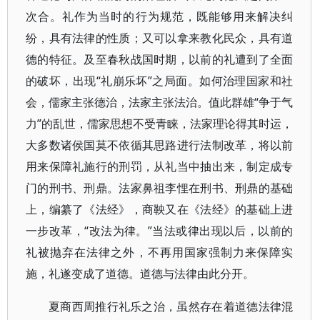
次合。礼作为当时的行为规范，既能够用来解决纠
纷，具有法律的性质；又可以拿来教化民众，具有道
德的特征。及至春秋战国时期，以前的礼遭到了全面
的破坏，出现“礼崩乐坏”之局面。如何治理国家和社
会，儒家主张德治，法家主张法治。值此群雄“争于气
力”的乱世，儒家思想不受青睐，法家理论得其时运，
大多数诸侯国莫不依循其思路进行法制改革，将以前
用来保障礼施行的刑罚，从礼当中抽出来，制定成专
门的刑书、刑鼎。法家鼻祖李悝在刑书、刑鼎的基础
上，编纂了《法经》，商鞅又在《法经》的基础上进
一步改革，“改法为律。”当法或律出现以后，以前的
礼被抛弃在法律之外，不再用国家强制力来保障实
施，礼遂变成了道德。道德与法律由此分开。
夏商西周推行礼乐之治，虽然存在着道德法律混