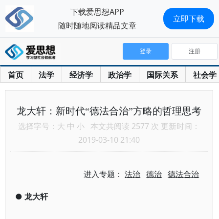
下载爱思想APP
立即下载
随时随地阅读精品文章
登录
注册
首页
法学
经济学
政治学
国际关系
社会学
龙大轩：新时代“德法合治”方略的哲理思考
选择字号：
大
中
小
本文共阅读 2577 次 更新时间：
2019-03-10 21:40
进入专题：
法治
德治
德法合治
●
龙大轩