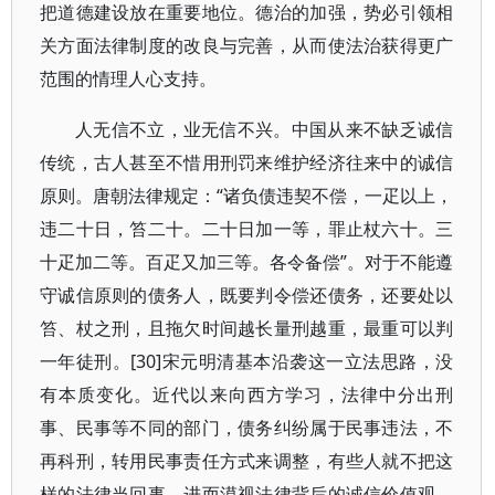
把道德建设放在重要地位。德治的加强，势必引领相
关方面法律制度的改良与完善，从而使法治获得更广
范围的情理人心支持。
人无信不立，业无信不兴。中国从来不缺乏诚信
传统，古人甚至不惜用刑罚来维护经济往来中的诚信
原则。唐朝法律规定：“诸负债违契不偿，一疋以上，
违二十日，笞二十。二十日加一等，罪止杖六十。三
十疋加二等。百疋又加三等。各令备偿”。对于不能遵
守诚信原则的债务人，既要判令偿还债务，还要处以
笞、杖之刑，且拖欠时间越长量刑越重，最重可以判
一年徒刑。[30]宋元明清基本沿袭这一立法思路，没
有本质变化。近代以来向西方学习，法律中分出刑
事、民事等不同的部门，债务纠纷属于民事违法，不
再科刑，转用民事责任方式来调整，有些人就不把这
样的法律当回事，进而漠视法律背后的诚信价值观，