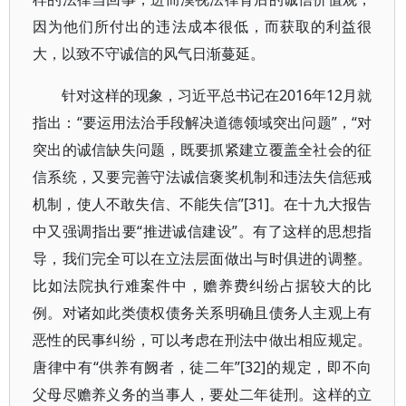
因为他们所付出的违法成本很低，而获取的利益很
大，以致不守诚信的风气日渐蔓延。
针对这样的现象，习近平总书记在2016年12月就
指出：“要运用法治手段解决道德领域突出问题”，“对
突出的诚信缺失问题，既要抓紧建立覆盖全社会的征
信系统，又要完善守法诚信褒奖机制和违法失信惩戒
机制，使人不敢失信、不能失信”[31]。在十九大报告
中又强调指出要“推进诚信建设”。有了这样的思想指
导，我们完全可以在立法层面做出与时俱进的调整。
比如法院执行难案件中，赡养费纠纷占据较大的比
例。对诸如此类债权债务关系明确且债务人主观上有
恶性的民事纠纷，可以考虑在刑法中做出相应规定。
唐律中有“供养有阙者，徒二年”[32]的规定，即不向
父母尽赡养义务的当事人，要处二年徒刑。这样的立