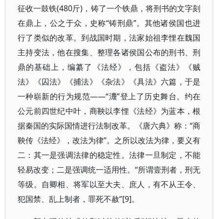
征收一鼓铁(480斤)，铸了一个铁鼎，将刑书的文字刻
在鼎上，公之于众，史称“铸刑鼎”。其他诸侯国也进
行了类似的改革。到战国时期，法家始祖李悝在魏国
主持变法，他在搜集、整理各诸侯国公布的刑书、刑
鼎的基础上，编纂了《法经》，包括《盗法》《贼
法》《囚法》《捕法》《杂法》《具法》六篇，于是
一种崭新的行为规范——“灋”登上了历史舞台。约在
公元前四世纪中叶，商鞅以李悝《法经》为蓝本，根
据秦国的实际国情进行法制改革。《唐六典》称：“商
鞅传《法经》，改法为律”。之所以改法为律，要义有
二：其一是强调法律的稳定性。法律一旦制定，不能
轻易改变；二是强调统一适用性。“所谓壹刑者，刑无
等级。自卿相、将军以至大夫、庶人，有不从王令、
犯国禁、乱上制者，罪死不赦”[9]。