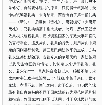
律疏议》的制定、颁行，“一准乎礼”。第二是礼典体
系修订，自然要体现礼的原旨。汉初博士叔孙通，受
命尝试编纂礼典，未有结果。西晋出台了第一部礼典
——《新礼》，后世称《晋礼》。唐朝编订《大唐开
元礼》，乃礼典编纂中集大成者。此后，历代王朝皆
依其模式编纂礼典，用以调整国家的军政大事和官民
的言行举止。违反律典、礼典的行为，则用律典中规
定的罚则进行制裁。第三是民间法体系的生成，亦与
礼义道德如影随形。古往今来的乡规民约、家法族规
以及民族地区的习惯法，其制定亦来源于礼俗、礼
义。若宋初***，其家族自唐朝以来，绵延不绝，宋
太宗时参知政事张洎赞云：“(陈)旭宗族千余口，世守
家法，孝谨不衰，闺门之内，肃于公府。”[15]民间法
虽有着自身独特的不同于国家法的行为规范体系和制
裁措施，然国家对此则予以认同：对于乡规民约与家