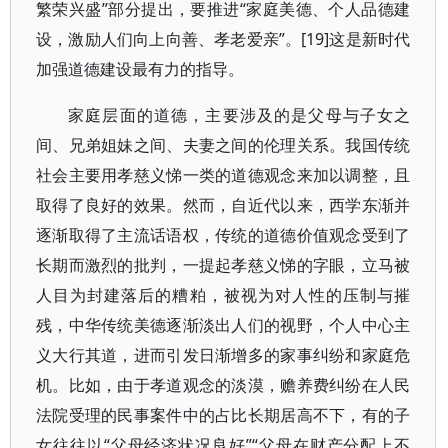
繁荣兴盛”部分提出，要推进“家庭美德、个人品德建
设，激励人们向上向善、孝老爱亲”。[19]这是新时代
加强道德建设最有力的指导。
家庭层面的道德，主要涉及的是父母与子女之
间、兄弟姐妹之间、夫妻之间的伦理关系。我国传统
社会主要用孝慈义悌一类的道德观念来加以调整，且
取得了良好的效果。然而，自近代以来，西学东渐并
逐渐取得了主流话语权，传统的道德价值观念受到了
长期而激烈的批判，一提起孝慈义悌的字眼，立马被
人目为封建落后的糟粕，被视为对人性的压制与摧
残，中华传统美德逐渐淡出人们的视野，个人中心主
义大行其道，进而引发日渐增多的家事纠纷和家庭危
机。比如，由于孝道观念的淡漠，赡养费纠纷在人民
法院受理的民事案件中的占比长期居高不下，有的子
女往往以“父母经济状况良好”“父母在财产分配上不