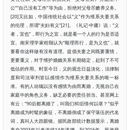
公”“自己没有工作”等为由，拒绝对父母尽赡养义务。
[20]又比如，中国传统社会以“义”作为维系夫妻关系
的伦理，所谓“夫妇有义”[21]。《礼记·中庸》说：“义
者，宜也”，即行为之宜，就是看一个人的行为是否适
宜。南宋理学家程颐认为“顺理而行，是为义也”，就
要看你这样做有没有道理。提倡夫妻之间既要重情，
更要重义，对于维护婚姻关系长期稳定，起到了不可
低估的作用。时至今日，义的观念日益淡化，法律制
度和司法审判皆以感情作为维系夫妻关系的唯一标
准。有的人动辄以没有感情为由而离婚，无视自己在
家庭中的角色义务，缺乏必要的责任担当。甚至网上
有云：“90后都离婚了，叫我们80后情何以堪？”似乎
离婚成为时髦的象征，不离婚倒成了保守落伍的代名
词，真叫人大跌眼镜。据民政部统计数据显示，离婚
率自2003年以来连续14年递增，到2016年，民政登