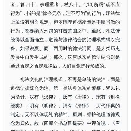
者，笞四十；事理重者，杖八十。”[14]所谓“诸不应
得为”，指的是“律令无条，理不可为”的行为，即法律
上虽没有明文规定，但依情理道德衡量是不应当做的
行为，都要纳入刑罚的打击范围之中。至此，礼法传
统得以全面确立，道德与法律结合的治理模式得以完
备。如果说夏、商、西周时的德法混同，是人类历史
发展中自发生成的；那么，汉唐以来的德法结合则是
通过否定之否定规律后，人们自觉选择形成的。
礼法文化的治理模式，不再是单纯的法治，而是
道德法律综合为治。第一是法典体系的编纂，皆以礼
为指针。汉有《汉律》、唐有《唐律》、宋有《刑律
统类》、明有《明律》、清有《清律》，历代律典的
制定，无不以体现礼的精神、原则，维护伦理道德观
念为归依。故《四库全书总目提要》中评价说，《唐