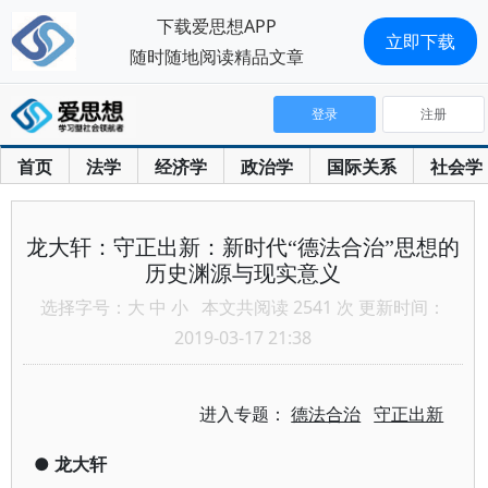
下载爱思想APP
立即下载
随时随地阅读精品文章
登录
注册
首页
法学
经济学
政治学
国际关系
社会学
龙大轩：守正出新：新时代“德法合治”思想的
历史渊源与现实意义
选择字号：
大
中
小
本文共阅读 2541 次 更新时间：
2019-03-17 21:38
进入专题：
德法合治
守正出新
●
龙大轩