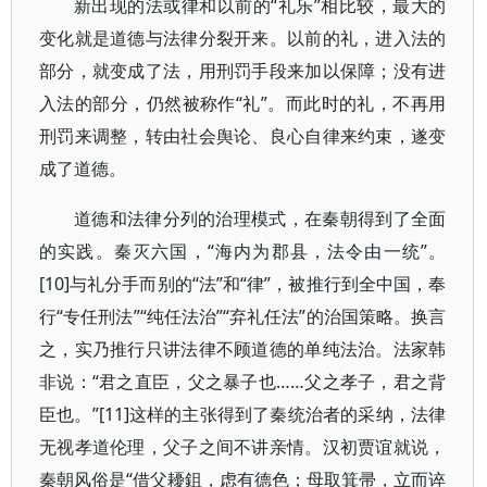
新出现的法或律和以前的“礼乐”相比较，最大的
变化就是道德与法律分裂开来。以前的礼，进入法的
部分，就变成了法，用刑罚手段来加以保障；没有进
入法的部分，仍然被称作“礼”。而此时的礼，不再用
刑罚来调整，转由社会舆论、良心自律来约束，遂变
成了道德。
道德和法律分列的治理模式，在秦朝得到了全面
的实践。秦灭六国，“海内为郡县，法令由一统”。
[10]与礼分手而别的“法”和“律”，被推行到全中国，奉
行“专任刑法”“纯任法治”“弃礼任法”的治国策略。换言
之，实乃推行只讲法律不顾道德的单纯法治。法家韩
非说：“君之直臣，父之暴子也……父之孝子，君之背
臣也。”[11]这样的主张得到了秦统治者的采纳，法律
无视孝道伦理，父子之间不讲亲情。汉初贾谊就说，
秦朝风俗是“借父耰鉏，虑有德色；母取箕帚，立而谇