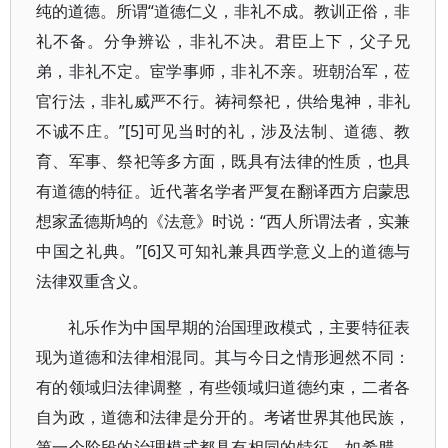
纯的道德。所谓“道德仁义，非礼不成。教训正俗，非
礼不备。分争辨讼，非礼不决。君臣上下，父子兄
弟，非礼不定。宦学事师，非礼不亲。班朝治军，莅
官行法，非礼威严不行。祷祠祭祀，供给鬼神，非礼
不诚不庄。”[5]可见当时的礼，涉及法制、道德、教
育、军事、祭祀等多方面，既具有法律的性质，也具
有道德的特征。近代著名学者严复在翻译西方启蒙思
想家孟德斯鸠的《法意》时说：“西人所谓法者，实兼
中国之礼典。”[6]又可知礼兼具西学意义上的道德与
法律双重含义。
礼乐作为中国早期的治国理政模式，主要特征表
现为道德和法律相混同。其与今日之情形迥然不同：
有的领域归法律调整，有些领域归道德约束，二者各
自为政，道德和法律是分开的。考诸世界其他民族，
第一个阶段的治理模式都具有相同的特征。如希腊、