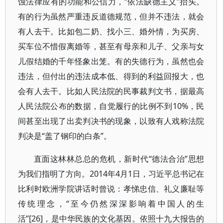
蚀法律应有的功能和公信力，“依法缺德主义”抬头。
有的行为虽然严重违反道德规范，但并不违法，就会
有人去干。比如包二奶、找小三、婚外情，为买房、
买车位不惜假离婚等，甚至有母亲和儿子、父亲与女
儿假结婚的千年怪象出笼。有的失德行为，虽然也会
违法，但付出的违法成本低、得到的利益回报大，也
会有人去干。比如人民法院的民事裁判文书，据最高
人民法院公布的数据，自觉履行的比例不到10%，民
间甚至出现了出卖判决书的现象，以致有人戏称法院
判决是“盖了钢印的白条”。
直面这林林总总的危机，新时代“德法合治”思想
为我们指明了方向。2014年4月1日，习近平总书记在
比利时欧洲学院讲话时曾说：孝悌忠信、礼义廉耻等
传统理念，“至今仍然深深影响着中国人的生
活”[26]，是中华民族的文化基因。依照十九大报告的