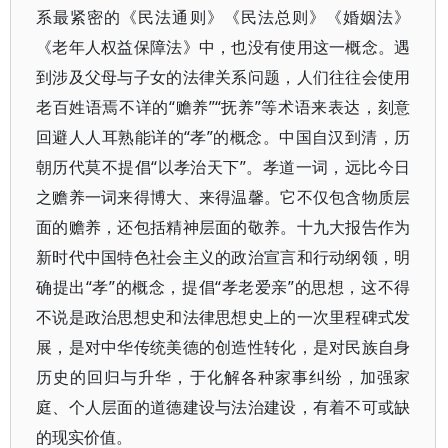
系最紧密的《民法通则》《民法总则》《婚姻法》
《老年人权益保障法》中，也没有使用这一概念。遇
到涉及父母与子女的法律关系问题，人们往往会使用
老百姓语焉不详的“赡养”“抚养”等术语来表达，刻意
回避人人耳熟能详的“孝”的概念。中国自汉到清，历
朝历代莫不提倡“以孝治天下”。孝道一词，远比今日
之赡养一词来得博大、来得温馨。它不仅包含物质层
面的赡养，还包括精神层面的敬养。十九大报告作为
新时代中国特色社会主义的政治宣言和行动纲领，明
确提出“孝”的概念，提倡“孝老爱亲”的思想，这不得
不说是政治思想史和法律思想史上的一次里程碑式发
展，是对中华传统美德的创造性转化，是对民族自身
历史的回归与升华，于化解各种家事纠纷，加强家
庭、个人层面的道德建设与法治建设，有着不可或缺
的现实价值。