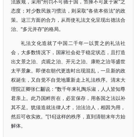
法族规，采用“刑罚不可驰于国，笞捶不可废于家”之
态度；对少数民族习惯法，则采取“各依本俗法”的政
策。这三方面的合力，从而使礼法文化呈现出德法合
治、“多元并存”的格局。
礼法文化造就了中国二千年一以贯之的礼法社
会，大多数情况下，国家社会处于稳定状态，且打造
出文景之治、贞观之治、开元之治、康乾之治等盛世
太平景象。即便在朝代更迭时出现混乱，一旦新的政
权诞生，又自觉不自觉地重新走上礼法秩序。清末大
理院正卿张仁黼说：“数千年来礼陶乐淑，人人皆知尊
君亲上。此乃国粹所在，必宜保存，用各国之法以补
其不足。犹须造就法律人才，治法治人，相因为用，
然后可收实效。”[16]这样的秩序，直到清朝末年方始
解体。