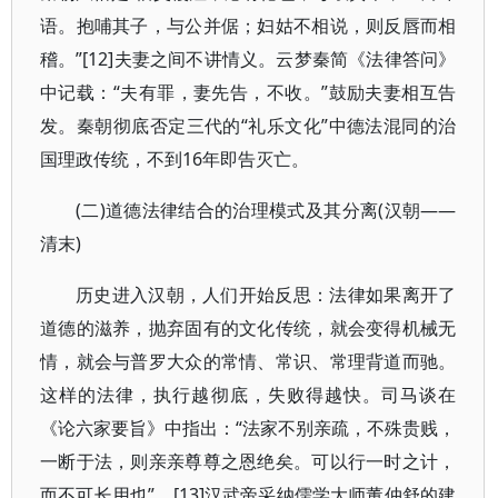
语。抱哺其子，与公并倨；妇姑不相说，则反唇而相
稽。”[12]夫妻之间不讲情义。云梦秦简《法律答问》
中记载：“夫有罪，妻先告，不收。”鼓励夫妻相互告
发。秦朝彻底否定三代的“礼乐文化”中德法混同的治
国理政传统，不到16年即告灭亡。
(二)道德法律结合的治理模式及其分离(汉朝——
清末)
历史进入汉朝，人们开始反思：法律如果离开了
道德的滋养，抛弃固有的文化传统，就会变得机械无
情，就会与普罗大众的常情、常识、常理背道而驰。
这样的法律，执行越彻底，失败得越快。司马谈在
《论六家要旨》中指出：“法家不别亲疏，不殊贵贱，
一断于法，则亲亲尊尊之恩绝矣。可以行一时之计，
而不可长用也”。[13]汉武帝采纳儒学大师董仲舒的建