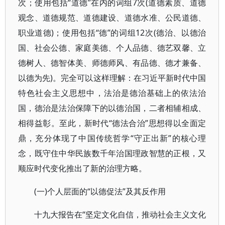
次；使用包括“道德”在内的词组7次(道德素质、道德
观念、道德规范、道德建设、道德水准、公民道德、
职业道德)；使用包括“德”的词组12次(德治、以德治
国、社会公德、家庭美德、个人品德、德艺双馨、立
德树人、德智体美、师德师风、有品德、德才兼备、
以德为先)。完全可以这样理解：在习近平新时代中国
特色社会主义思想中，法治是德治基础上的依法治
国，德治是法治保障下的以德治国，二者相辅相成、
相得益彰。至此，新时代“德法合治”思想得以全面定
鼎，充分体现了中国传统哲学“守正出新”的核心理
念，既守住中华民族数千年治国理政智慧的正根，又
顺应时代变化推出了新的治理方略。
(一)个人层面的“以德促法”及其反作用
十九大报告在“坚定文化自信，推动社会主义文化