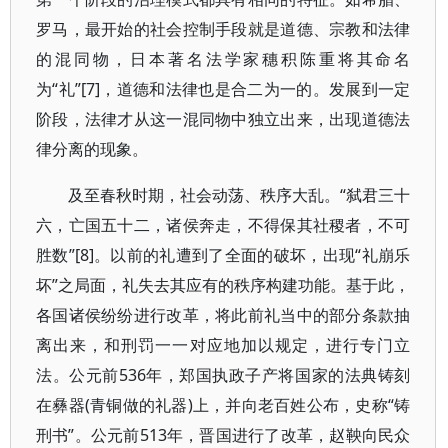
罗马，最开始的社会控制手段就是道德、宗教和法律
的混同物，日本著名法学家穗积陈重将其命名
为“礼”[7]，道德和法律也是合二为一的。发展到一定
阶段，法律才从这一混同物中独立出来，出现道德法
律分离的现象。
及至春秋时期，社会动荡、秩序大乱。“弑君三十
六，亡国五十二，诸侯奔走，不得保其社稷者，不可
胜数”[8]。以前的礼遭到了全面的破坏，出现“礼崩乐
坏”之局面，礼失去其应有的秩序构建功能。基于此，
各国诸侯纷纷进行改革，将此前礼当中的部分条款抽
离出来，和刑罚一一对应地加以规定，进行专门立
法。公元前536年，郑国执政子产将国家的法典铸刻
在彝器(青铜做的礼器)上，并向老百姓公布，史称“铸
刑书”。公元前513年，晋国进行了改革，赵鞅向民众