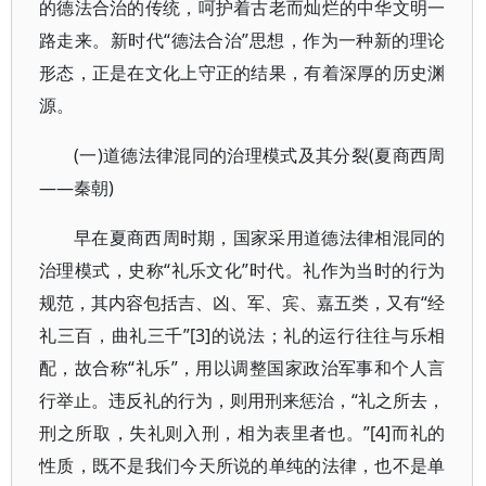
的德法合治的传统，呵护着古老而灿烂的中华文明一
路走来。新时代“德法合治”思想，作为一种新的理论
形态，正是在文化上守正的结果，有着深厚的历史渊
源。
(一)道德法律混同的治理模式及其分裂(夏商西周
——秦朝)
早在夏商西周时期，国家采用道德法律相混同的
治理模式，史称“礼乐文化”时代。礼作为当时的行为
规范，其内容包括吉、凶、军、宾、嘉五类，又有“经
礼三百，曲礼三千”[3]的说法；礼的运行往往与乐相
配，故合称“礼乐”，用以调整国家政治军事和个人言
行举止。违反礼的行为，则用刑来惩治，“礼之所去，
刑之所取，失礼则入刑，相为表里者也。”[4]而礼的
性质，既不是我们今天所说的单纯的法律，也不是单