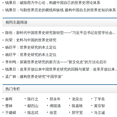
钱乘旦：破除西方中心论，构建中国自己的世界史理论体系
钱乘旦：勾勒世界历史的横线和纵线 建构中国自主的世界史知识体系
相同主题阅读
陈恒：新时代中国世界史研究新转型——“习近平总书记在哲学社会科学工作座谈会发表重要讲话十周年”笔谈（四）
向荣：史料与中国的世界史研究
杨巨平：世界史研究的本土定位
杨巨平：世界史研究的本土定位
李剑鸣：探索世界史研究的新方法——“新文化史”的方法论启示
钱乘旦：改革开放以来中国世界史研究的回顾与展望：改革
孟广林：建构世界史研究“中国学派”
热门专栏
秦晖
陈行之
郑永年
龙应台
丁学良
曹林
鄢烈山
傅国涌
陈嘉映
黄宗智
于建嵘
陈志武
徐贲
郭宇宽
马立诚