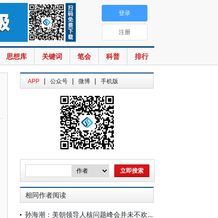
登录
注册
思想库
关键词
笔会
科普
排行
|
|
|
APP
公众号
微博
手机版
相同作者阅读
孙海潮：美朝领导人核问题峰会并未不欢而散