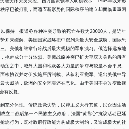
失准失序失灵失控。西方国家领导人明确表示，1945年以来形
际秩序已被打乱，而适应新形势的国际秩序的建立却面临重重困
以保持，报道称各种冲突导致的死亡在数为20000人，是近年
态势并未缓解。美国国家战略把中俄列为最大安全威胁，国际恐
第三。美俄相继举行冷战后最大规模的军事演习。俄选择远东地
演，挑衅成分十分浓烈。美俄战略冲突已扩大至双边关系的所有
大动荡之中，域外大国和地欧各大力量的争夺与较量不会平息。
全面核协议并对伊实施严厉制裁、从叙利亚撤军、退出美俄中导
是最大威胁，欧洲的安全环境还在恶化。由于美国不会改变敌视
会有反复。
得到充分体现。传统政党失势，民粹主义大行其道，民众因生活
成立二战后第一个民族主义政府，法国“黄背心”抗议活动已延
砸抢烧行为，既对政府行政能力构成极大制约，又造成极大的社