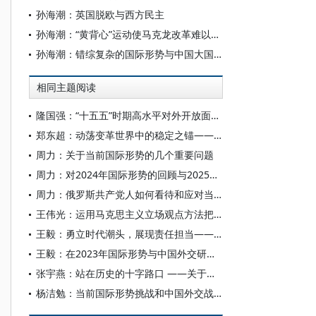
孙海潮：英国脱欧与西方民主
孙海潮：“黄背心”运动使马克龙改革难以推进
孙海潮：错综复杂的国际形势与中国大国担当
相同主题阅读
隆国强：“十五五”时期高水平对外开放面临的新形势新机遇新挑战
郑东超：动荡变革世界中的稳定之锚——2025年国际形势与中国外交
周力：关于当前国际形势的几个重要问题
周力：对2024年国际形势的回顾与2025年的展望
周力：俄罗斯共产党人如何看待和应对当前的国际形势——记俄共最近召开的一次中央全会
王伟光：运用马克思主义立场观点方法把握国际大势
王毅：勇立时代潮头，展现责任担当——在2024年国际形势与中国外交研讨会上的演讲
王毅：在2023年国际形势与中国外交研讨会上的演讲
张宇燕：站在历史的十字路口 ——关于当前的国际形势与全球治理
杨洁勉：当前国际形势挑战和中国外交战略运筹