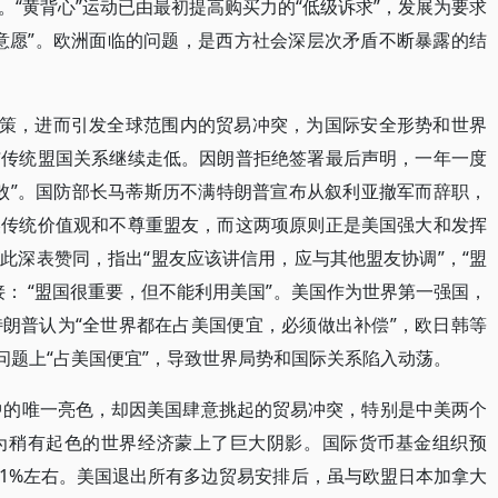
“黄背心”运动已由最初提高购买力的“低级诉求”，发展为要求
意愿”。欧洲面临的问题，是西方社会深层次矛盾不断暴露的结
政策，进而引发全球范围内的贸易冲突，为国际安全形势和世界
与传统盟国关系继续走低。因朗普拒绝签署最后声明，一年一度
失败”。国防部长马蒂斯历不满特朗普宣布从叙利亚撤军而辞职，
美传统价值观和不尊重盟友，而这两项原则正是美国强大和发挥
此深表赞同，指出“盟友应该讲信用，应与其他盟友协调”，“盟
： “盟国很重要，但不能利用美国”。美国作为世界第一强国，
朗普认为“全世界都在占美国便宜，必须做出补偿”，欧日韩等
问题上“占美国便宜”，导致世界局势和国际关系陷入动荡。
势中的唯一亮色，却因美国肆意挑起的贸易冲突，特别是中美两个
为稍有起色的世界经济蒙上了巨大阴影。国际货币基金组织预
1%左右。美国退出所有多边贸易安排后，虽与欧盟日本加拿大