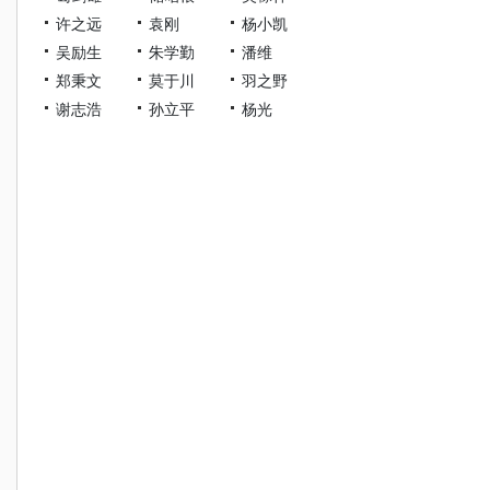
许之远
袁刚
杨小凯
吴励生
朱学勤
潘维
郑秉文
莫于川
羽之野
谢志浩
孙立平
杨光