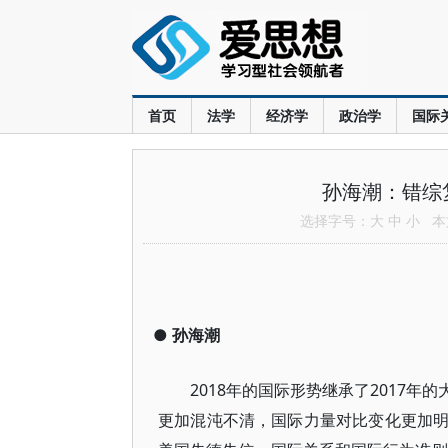
首页
法学
经济学
政治学
国际
孙海潮：错综
选择字号：
大
中
小
本文
●
孙海潮
2018年的国际形势继承了2017
更加混沌不清，国际力量对比变化更加