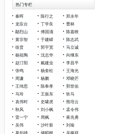
热门专栏
秦晖
陈行之
郑永年
龙应台
丁学良
曹林
鄢烈山
傅国涌
陈嘉映
黄宗智
于建嵘
陈志武
徐贲
郭宇宽
马立诚
杨祖陶
沈志华
向继东
赵汀阳
戴建业
李昌平
张鸣
杨奎松
王海光
周濂
杨鹏
邓晓芒
王缉思
陈奉孝
郭世佑
马玲
王振东
狄马
袁伟时
史啸虎
熊培云
秋风
刘小枫
孟令伟
雷一宁
周枫
蒋兆勇
吴伟
沙叶新
刘瑜
葛剑雄
储昭根
吴稼祥