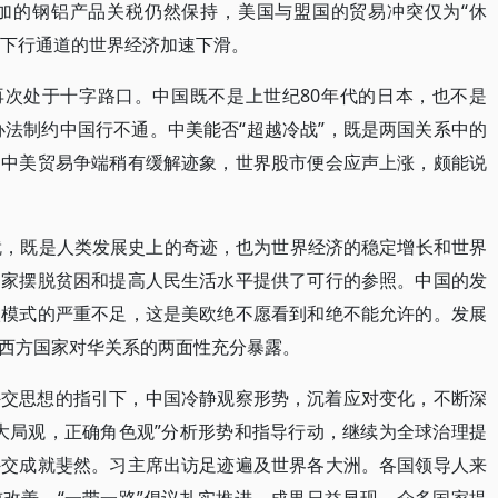
加的钢铝产品关税仍然保持，美国与盟国的贸易冲突仅为“休
入下行通道的世界经济加速下滑。
再次处于十字路口。中国既不是上世纪80年代的日本，也不是
办法制约中国行不通。中美能否“超越冷战”，既是两国关系中的
。中美贸易争端稍有缓解迹象，世界股市便会应声上涨，颇能说
就，既是人类发展史上的奇迹，也为世界经济的稳定增长和世界
国家摆脱贫困和提高人民生活水平提供了可行的参照。中国的发
欧模式的严重不足，这是美欧绝不愿看到和绝不能允许的。发展
西方国家对华关系的两面性充分暴露。
外交思想的指引下，中国冷静观察形势，沉着应对变化，不断深
大局观，正确角色观”分析形势和指导行动，继续为全球治理提
外交成就斐然。习主席出访足迹遍及世界各大洲。各国领导人来