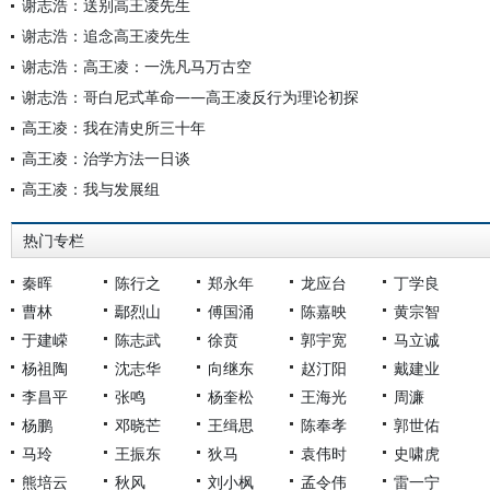
谢志浩：送别高王凌先生
谢志浩：追念高王凌先生
谢志浩：高王凌：一洗凡马万古空
谢志浩：哥白尼式革命——高王凌反行为理论初探
高王凌：我在清史所三十年
高王凌：治学方法一日谈
高王凌：我与发展组
热门专栏
秦晖
陈行之
郑永年
龙应台
丁学良
曹林
鄢烈山
傅国涌
陈嘉映
黄宗智
于建嵘
陈志武
徐贲
郭宇宽
马立诚
杨祖陶
沈志华
向继东
赵汀阳
戴建业
李昌平
张鸣
杨奎松
王海光
周濂
杨鹏
邓晓芒
王缉思
陈奉孝
郭世佑
马玲
王振东
狄马
袁伟时
史啸虎
熊培云
秋风
刘小枫
孟令伟
雷一宁