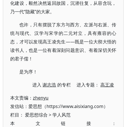
化建设，毅然决然返回故国，沉潜往复，从容含玩，
乃一代“隐藏”的大家。
也许，只有摆脱了东方与西方、左派与右派、传
统与现代、汉学与宋学的二元对立，具有雍容的心
态，才可以发现高王凌先生——既是一位大彻大悟的
读书人，也是一位有着深刻问题意识、有着深切关怀
的君子儒！
是为序！
进入
谢志浩
的专栏 进入专题：
高王凌
本文责编：
zhenyu
发信站：爱思想（https://www.aisixiang.com）
栏目：
爱思想综合
>
学人风范
本文链接：