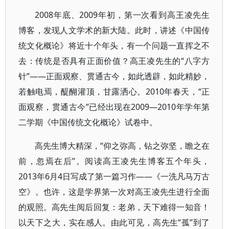
2008年底、2009年初，第一次看到高王凌先生
博客，发现人文学术的新大陆。此时，讲述《中国传
统文化概论》将近十个年头，有一个问题一直挥之不
去：传统是否具有正面价值？高王凌先生的“八字方
针”——正面观察、贯通古今，如此透辟，如此精妙，
若触电焉，醍醐灌顶，甘露洒心。2010年春天，“正
面观察，贯通古今”已经出现在2009—2010年学年第
二学期《中国传统文化概论》试卷中。
高先生博大精深，“仰之弥高，钻之弥坚，瞻之在
前，忽焉在后”。阅读高王凌先生博客五个年头，
2013年6月4日写成了第一篇习作——《一洗凡马万古
空》。也许，这是学界第一次对高王凌先生进行全面
的观照。高先生阅后回复：老弟，天下难得一知音！
以天下之大，实在感人。由此可见，高先生“孤”到了