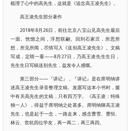
梳理了心中的高先生，这就是《追念高王凌先生》。
高王凌先生部分著作
2018年8月26日，前往北京八宝山见高先生最后
一面。恍惚之间，浮想联翩。回到石家庄，所思所
想，所见所闻，尽情写入《送别高王凌先生》。文稿
写成，定睛一看——8月27日，乃高王凌先生生日，
先生生日写稿送别先生，益发令人感慨。
第三部分——『讲记』，『讲记』是在席明纳讲
述高王凌先生录音整理文稿。发愿写这本小书时，箧
中有关高先生的文稿，只有四万字。《高王凌：特殊
独一人》，得益于席明纳之处甚多。席明纳聊高王凌
先生，也是起于一念，一路走来，感念曹雪、曹恒、
林云、世杭四位学友，再一再二，再三再四。