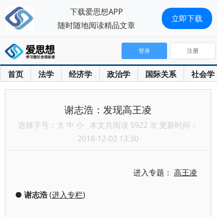
下载爱思想APP
立即下载
随时随地阅读精品文章
登录
注册
首页
法学
经济学
政治学
国际关系
社会学
谢志浩：发现高王凌
选择字号：
大
中
小
本文共阅读 5922 次 更新时间：
2018-12-02 13:30
进入专题：
高王凌
●
谢志浩
(
进入专栏
)