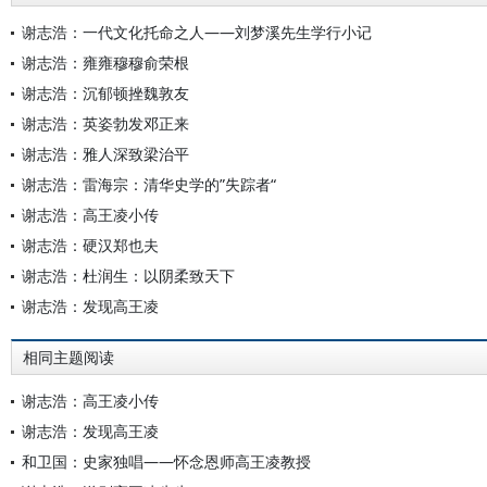
谢志浩：一代文化托命之人——刘梦溪先生学行小记
谢志浩：雍雍穆穆俞荣根
谢志浩：沉郁顿挫魏敦友
谢志浩：英姿勃发邓正来
谢志浩：雅人深致梁治平
谢志浩：雷海宗：清华史学的”失踪者“
谢志浩：高王凌小传
谢志浩：硬汉郑也夫
谢志浩：杜润生：以阴柔致天下
谢志浩：发现高王凌
相同主题阅读
谢志浩：高王凌小传
谢志浩：发现高王凌
和卫国：史家独唱——怀念恩师高王凌教授