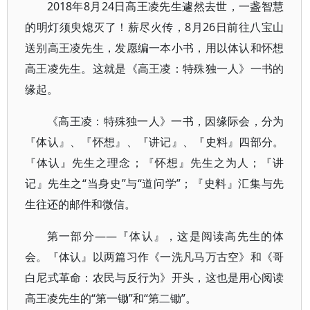
2018年8月24日高王凌先生遽然去世，一盏智慧
的明灯须臾熄灭了！薪尽火传，8月26日前往八宝山
送别高王凌先生，发愿编一本小书，用以体认和怀想
高王凌先生。这就是《高王凌：特殊独一人》一书的
缘起。
《高王凌：特殊独一人》一书，因缘际会，分为
『体认』、『怀想』、『讲记』、『史料』四部分。
『体认』先生之理念；『怀想』先生之为人；『讲
记』先生之“当身史”与“道问学”；『史料』汇集与先
生往还的邮件和微信。
第一部分——『体认』，这是阅读高先生的体
会。『体认』以两篇习作《一洗凡马万古空》和《哥
白尼式革命：农民与反行为》开头，这也是用心阅读
高王凌先生的“第一锄”和“第二锄”。