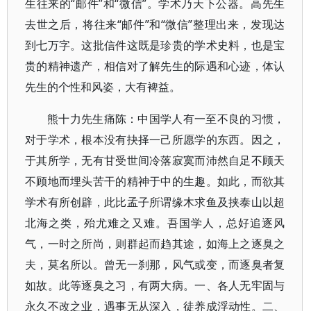
生往来的“邮件”和“微信”。学术乃天下公器。高先生
去世之后，将往来“邮件”和“微信”整理出来，发现达
到七万字。这批信件这既是珍贵的学术史料，也是宝
贵的精神遗产，相信对了解先生的际遇和心迹，体认
先生的个性和风姿，大有裨益。
熊十力先生痛陈：中国学人有一至不良的习惯，
对于学术，根本没有抉择一己所愿学的东西。因之，
于其所学，无有甘受世间冷落寂寞而沛然自足不顾天
不顾地而埋头苦干的精神于中的生趣。如此，而欲其
学术有所创辟，此比孟子所谓缘木求鱼及挟泰山以超
北海之类，殆尤难之又难。吾国学人，总好追逐风
气，一时之所尚，则群起而趋其途，如海上之逐臭之
夫，莫名所以。曾无一刹那，风气或变，而逐臭者复
如故。此等逐臭之习，有两大病。一、各人无牢固与
永久不改之业，遇事无从深入，徒养成浮动性。二、