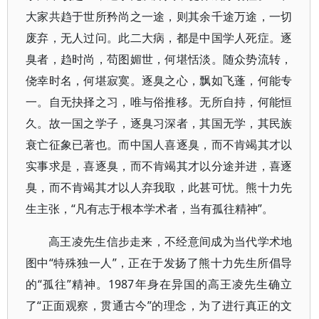
大家共趋于世所矜尚之一途，则其余千途万途，一切
废弃，无人过问。此二大病，都是中国学人死症。逐
臭者，趋时尚，苟图媚世，何堪恬淡。随众势流转，
侥幸时名，何堪寂寞。逐臭之心，飘如飞蓬，何能专
一。自无抉择之习，唯与俗推移。无所自持，何能恒
久。故一国之学子，逐臭习深者，其国无学，其民族
衰亡征象已著也。而中国人喜逐臭，而不肯竭其才以
实事求是，喜逐臭，而不肯竭其才以分途并进，喜逐
臭，而不肯竭其才以人弃我取，此甚可忧。熊十力先
生主张，“凡有志于根本学术者，当有孤往精神”。
高王凌先生信步走来，不经意间成为当代学术地
图中“特殊独一人”，正在于发扬了熊十力先生所倡导
的“孤往”精神。1987年身在异国的高王凌先生确立
了“正面观察，贯通古今”的理念，为了进行真正的文