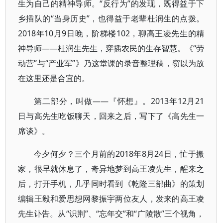
生为自己的精神导师。“反行为”的发现，既得益于下
乡插队的“当身历史”，也得益于老辈杜润生的点拨。
2018年10月9日晚，阶梯楼102，聊高王凌先生的精
神导师——杜润生先生，穿插农民的生存智慧。《“劳
动营”与“产业军”》乃这堂课的录音整理稿，窃以为放
在这里还是合宜的。
第二部分，叫做——『怀想』。2013年12月21
日与高先生吃饭聊天，回来之后，写下了《高先生一
席谈》。
今夕何夕？三个月前的2018年8月24日，忙于搬
家，很早就休息了，奇异地梦到高王凌先生，醒来之
后，打开手机，几乎同时看到《乾隆三部曲》的策划
编辑王毅和爱思想网黎振宇两位友人，发来的高王凌
先生讣告。从“识荆”、“忘年交”和“广陵散”三个视角，