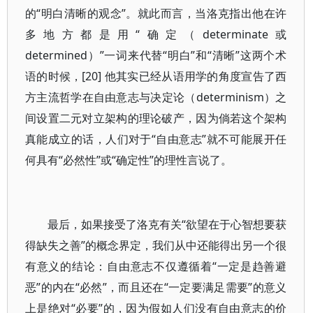
的“明白清晰的观念”。就此而言，当洛克指出他在许
多地方都是用“确定（determinate或
determined）”一词来代替“明白”和“清晰”这两个术
语的时候，[20] 他其实已经从语用学的角度宣告了西
方主流哲学在自由意志与决定论（determinism）之
间设置二元对立架构的理论破产，因为倘若这个架构
真能成立的话，人们对于“自由意志”就不可能展开任
何具有“必然性”或“确定性”的理性言说了。
最后，如果接受了洛克有关“欲望在于心智想要获
得缺失之善”的概念界定，我们从中还能得出另一个很
有意义的结论：自由意志不仅遵循着“一定是趋善避
恶”的内在“必然”，而且还在“一定要满足需要”的意义
上是绝对“必要”的，因为假如人们没有自由意志的价