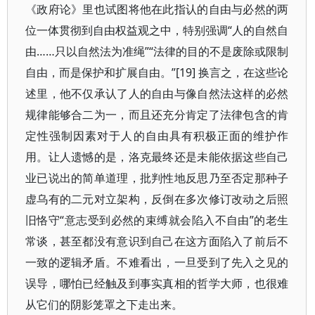
《政府论》里也试图将他在此指认的自由与必然的两
位一体贯彻到自由权益观之中，特别强调“人的自然自
由……只以自然法为准绳”“法律的目的不是废除或限制
自由，而是保护和扩展自由。”[19] 换言之，在这些论
述里，他不仅承认了人的自由与像自然法这样的必然
规律能够合二为一，而且还充分肯定了法律包含的肯
定性强制因素对于人的自由具有积极正面的维护作
用。让人遗憾的是，洛克最终还是未能依据这些自己
业已说出的简单道理，批判性地反思乃至否定那种子
虚乌有的二元对立架构，反倒在多次修订改动之后照
旧恪守“意志受到必然的束缚就会陷入不自由”的老生
常谈，甚至都没有意识到自己在这方面陷入了前后不
一致的逻辑矛盾。不难看出，一旦受到了先入之见的
误导，哪怕已经触及到事实真相的哲学大师，也很难
从它们的阴影笼罩之下走出来。