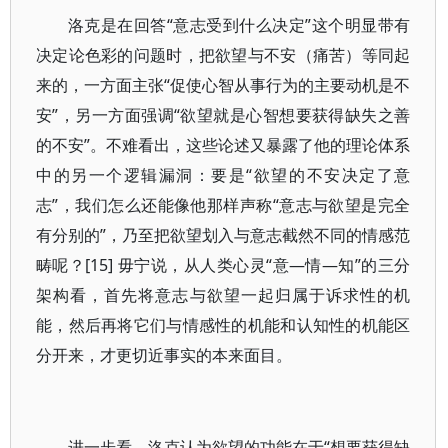
洛克是在回答“意志受到什么决定”这个明显带有
决定论色彩的问题时，把欲望与不安（痛苦）等同起
来的，一方面主张“促使心智从事行为的主要动机是不
安”，另一方面强调“欲望就是心智想要获得缺失之善
的不安”。不难看出，这些论述又暴露了他的理论体系
中的另一个逻辑漏洞：要是“欲望的不安决定了意
志”，我们怎么还能像他那样声称“意志与欲望是完全
有分别的”，乃至把欲望划入与意志截然不同的情感范
畴呢？[15] 毋宁说，从人类心灵“意—情—知”的三分
架构看，首先将意志与欲望一起归属于诉求性的机
能，然后再将它们与情感性的机能和认知性的机能区
分开来，才更切近事实的本来面目。
进一步看，洛克认为欲望的功能在于“想要获得缺