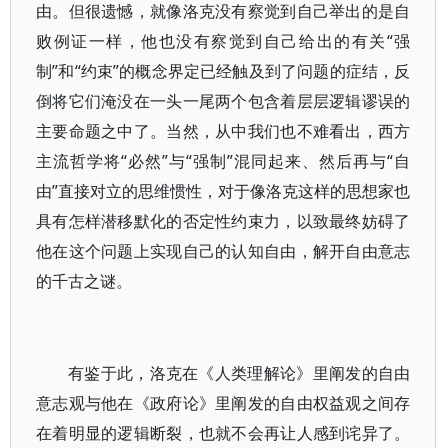
由。但很遗憾，就像洛克没有察觉到自己举出的是自
败例证一样，他也没有察觉到自己给出的有关“强
制”和“约束”的概念界定已经触及到了问题的症结，反
倒将它们淹没在一头一尾两个包含着层层逻辑谬误的
主要命题之中了。当然，从中我们也不难看出，西方
主流哲学将“必然”与“强制”混同起来、然后再与“自
由”直接对立的思维惯性，对于像洛克这样的思想家也
具有怎样潜移默化的否定性约束力，以致最终妨碍了
他在这个问题上实现自己的认知自由，解开自由意志
的千古之谜。
有鉴于此，洛克在《人类理解论》里阐发的自由
意志观与他在《政府论》里阐发的自由权益观之间存
在着明显的逻辑断裂，也就不会再让人感到诧异了。