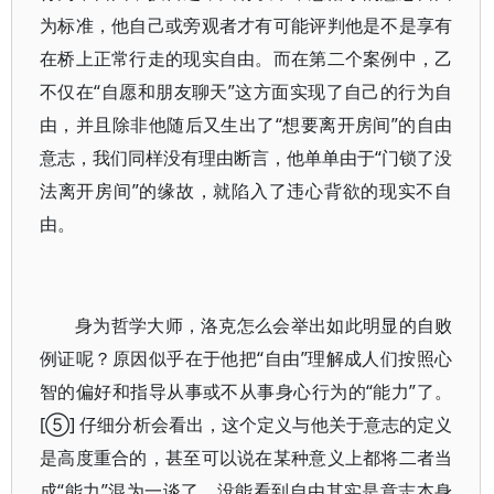
为标准，他自己或旁观者才有可能评判他是不是享有
在桥上正常行走的现实自由。而在第二个案例中，乙
不仅在“自愿和朋友聊天”这方面实现了自己的行为自
由，并且除非他随后又生出了“想要离开房间”的自由
意志，我们同样没有理由断言，他单单由于“门锁了没
法离开房间”的缘故，就陷入了违心背欲的现实不自
由。
身为哲学大师，洛克怎么会举出如此明显的自败
例证呢？原因似乎在于他把“自由”理解成人们按照心
智的偏好和指导从事或不从事身心行为的“能力”了。
[⑤] 仔细分析会看出，这个定义与他关于意志的定义
是高度重合的，甚至可以说在某种意义上都将二者当
成“能力”混为一谈了，没能看到自由其实是意志本身