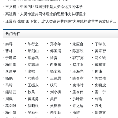
王义桅：中国的区域国别学是人类命运共同体学
高祖贵：人类命运共同体理念的思想伟力从哪里来
庄晨燕 张敏 田飞龙：以“人类命运共同体”为主线构建世界民族研究自主知识体系
热门专栏
秦晖
陈行之
郑永年
龙应台
丁学良
曹林
鄢烈山
傅国涌
陈嘉映
黄宗智
于建嵘
陈志武
徐贲
郭宇宽
马立诚
杨祖陶
沈志华
向继东
赵汀阳
戴建业
李昌平
张鸣
杨奎松
王海光
周濂
杨鹏
邓晓芒
王缉思
陈奉孝
郭世佑
马玲
王振东
狄马
袁伟时
史啸虎
熊培云
秋风
刘小枫
孟令伟
雷一宁
周枫
蒋兆勇
吴伟
沙叶新
刘瑜
葛剑雄
储昭根
吴稼祥
许之远
袁刚
杨小凯
吴励生
朱学勤
潘维
郑秉文