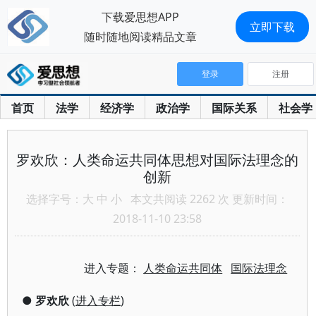
下载爱思想APP
立即下载
随时随地阅读精品文章
登录
注册
首页
法学
经济学
政治学
国际关系
社会学
罗欢欣：人类命运共同体思想对国际法理念的
创新
选择字号：
大
中
小
本文共阅读 2262 次 更新时间：
2018-11-10 23:58
进入专题：
人类命运共同体
国际法理念
●
罗欢欣
(
进入专栏
)