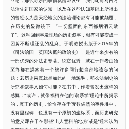
立论，那么奇妙的事情就随即发生：我们此前对西方
法治先进国家的认知，以及在这些认知基础上所得出
的曾经以为是天经地义的法治理论都有可能被颠覆，
在历史的显微镜下，“一切坚固的东西都烟消云散
了”。这种回到事发现场的历史叙事，就有可能变成一
团剪不断理还乱的乱麻。于明教授出版于2015年的
《司法治国：英国法庭的政治史》，是近年来少有的
一部优秀的外法史专著。说它优秀，就在于作者由始
至终都在摸索着一个被许多同行想当然地遗忘的问
题：若历史果真就是如此的一地鸡毛，那么法制史的
研究和叙事又如何可能？在书中，作者曾发出这样的
感慨：“或许，就像福柯在他的‘谱系学’理论中所揭示
的，真正的历史，恰恰存在于‘无数偶然的事件堆中，
没有里程碑，也没有一个原初的坐标系，而历史研究
的意义即在于在那些‘出人意料的地方’或是‘通常认为