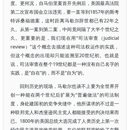
度。更何况，自马伯里案首开先例后，美国最高法院
第二次宣布国会立法违宪，要一直等到1857年的斯考
特诉桑福德案，这时距离马歇尔辞世都已有22年之
久。从第一案到第二案，中间竟间隔了大半个世纪之
久。更重要的是，我们现在用“司法审查（judicial
review）”这个概念去描述这种司法权运作的实践，
但这个概念的出现却只能追溯至20世纪初。也就是
说，司法审查在整个19世纪都是一种没有自己名字的
实践，是“自在”的，而不是“自为”的。
回到历史的现场，马歇尔也谈不上要为全世界开
创一种能在两个世纪后扩展为“普遍做法”的司法制
度，身处建国初的党争夹缝中，他所谋求的不过是一
种联邦党人和杰斐逊民主党人都能接受的判决结果而
已。1800年的美国总统大选完成了人类历史上第一次
经由民主选举的政党轮替，在位的联邦党输给了在野