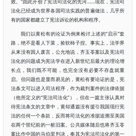
效。”由此开创了宪法司法化的先河……现在，宪法司
法化已经成为世界各国司法实践的普遍做法，几乎所
有的国家都建立了宪法诉讼的机构和程序。
我们以黄松有的论证为例来检讨上述的“启示”套
路，绝不是看人下菜，捡软柿子捏。事实上，法学界
从来没有因人废言，公允地说，齐玉苓案以及宪法司
法化的问题成为宪法学在进入新世纪后最大的理论增
长点，我们既不可能，也完全没有必要不存盘就重
启。但问题也是显而易见的，黄松有要论证的是，宪
法条文可以进入司法程序，作为裁判案件的法律依据
（他所定义的“宪法司法化”），但在一篇主张认真对
待宪法条文的文章中，黄却通篇没有援引我国现行宪
法的任何一个条款，反而将司法化的准据追溯至美国
在两个世纪前的一桩旧案。公共媒体随后也将齐玉苓
案比作中国的马伯里判决，奉其为宪法司法化的第一