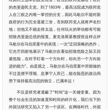
的杰斐逊民主党。到了1803年，最高法院成为联邦党
人在三权之内唯一掌控的分支，因此马歇尔不能对新
政府的行为完全退避三舍，否则联邦党人就将声名扫
地；但他又不能走得太远，任何玩火的举动都有可能
招致杰斐逊总统的报复。麦克洛斯基教授曾这样点评
马歇尔在马伯里案中的表现：一次“迂回策略的杰作，
它光芒四射地展示了马歇尔在看似招致危险之际又回
避危险，在对手盯着一个方向时，却向另一个方向前
进的能力”。由是观之，马歇尔在马伯里案中所能做的
不过是摆平理顺、息事宁人而已，能在险恶的政治局
势下保持最高法院的独立，已属幸运！
不仅是研究者遮蔽了“时间”这一关键变量。因为
整个社会生活的加速度和时间的碎片化，我们当下的
外国法研究又陷入了另一个误区。在网络时代，外国