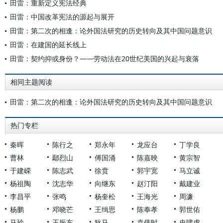
田雷：重新定义宪法经典
田雷：中国改革宪法的源起与展开
田雷：第二次的相逢：论外国法研究的历史转向及其中国问题意识
田雷：在建国的延长线上
田雷：契约抑或身份？——劳动法在20世纪美国的兴起与衰落
相同主题阅读
田雷：第二次的相逢：论外国法研究的历史转向及其中国问题意识
热门专栏
秦晖
陈行之
郑永年
龙应台
丁学良
曹林
鄢烈山
傅国涌
陈嘉映
黄宗智
于建嵘
陈志武
徐贲
郭宇宽
马立诚
杨祖陶
沈志华
向继东
赵汀阳
戴建业
李昌平
张鸣
杨奎松
王海光
周濂
杨鹏
邓晓芒
王缉思
陈奉孝
郭世佑
马玲
王振东
狄马
袁伟时
史啸虎