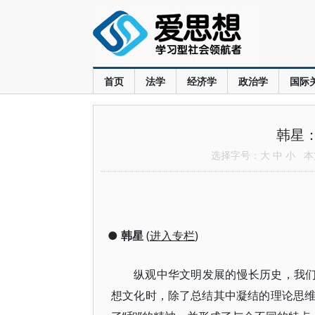
首页
法学
经济学
政治学
国际
韩星
选择字号：
大
中
小
本文
●
韩星
(
进入专栏
)
纵观中华文明发展的慢长历史，我们
想文化时，除了总结其中凝结的理论思