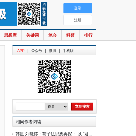
登录
注册
思想库
关键词
笔会
科普
排行
|
|
|
APP
公众号
微博
手机版
相同作者阅读
韩星 刘晓婷：荀子法思想再探： 以 “君子” 为政治理想人格的展开