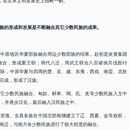
点，在世界文明发展史上独树一帜。
族的形成和发展是不断融合其它少数民族的成果。
代中原地区华夏部族融合周边少数部族的结果。起初是炎黄集团
融合，形成夏王朝；商代八迁，周武王联合八百诸侯共伐殷纣
之际，中原华夏与四周的楚、吴、越、东夷，西戎、南蛮、北狄
完成，形成了汉族。
其它少数民族融合。匈奴、鲜卑、羯、氐、羌等少数民族入主中
国，并逐步汉化，最后融入汉民族之中。
、党项、女真各族在中国北部相继建立了辽、西夏、金等政权，
南迁，与南方各少数民族进行了较大程度的融合。