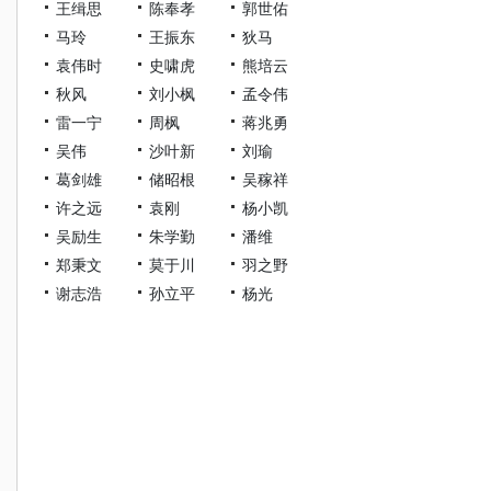
王缉思
陈奉孝
郭世佑
马玲
王振东
狄马
袁伟时
史啸虎
熊培云
秋风
刘小枫
孟令伟
雷一宁
周枫
蒋兆勇
吴伟
沙叶新
刘瑜
葛剑雄
储昭根
吴稼祥
许之远
袁刚
杨小凯
吴励生
朱学勤
潘维
郑秉文
莫于川
羽之野
谢志浩
孙立平
杨光