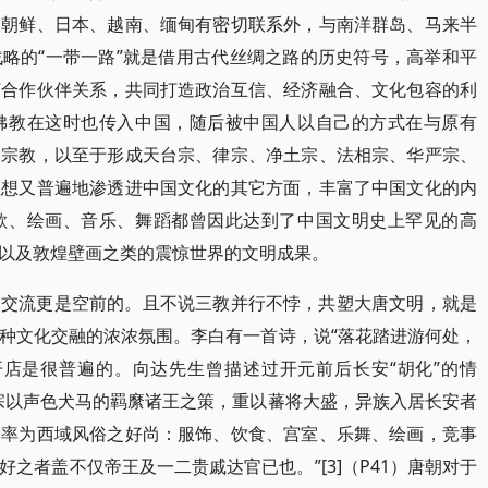
家朝鲜、日本、越南、缅甸有密切联系外，与南洋群岛、马来半
略的“一带一路”就是借用古代丝绸之路的历史符号，高举和平
济合作伙伴关系，共同打造政治互信、经济融合、文化包容的利
佛教在这时也传入中国，随后被中国人以自己的方式在与原有
的宗教，以至于形成天台宗、律宗、净土宗、法相宗、华严宗、
思想又普遍地渗透进中国文化的其它方面，丰富了中国文化的内
歌、绘画、音乐、舞蹈都曾因此达到了中国文明史上罕见的高
以及敦煌壁画之类的震惊世界的文明成果。
的交流更是空前的。且不说三教并行不悖，共塑大唐文明，就是
种文化交融的浓浓氛围。李白有一首诗，说“落花踏进游何处，
开店是很普遍的。向达先生曾描述过开元前后长安“胡化”的情
宗以声色犬马的羁縻诸王之策，重以蕃将大盛，异族入居长安者
大率为西域风俗之好尚：服饰、饮食、宫室、乐舞、绘画，竞事
之者盖不仅帝王及一二贵戚达官已也。”[3]（P41）唐朝对于