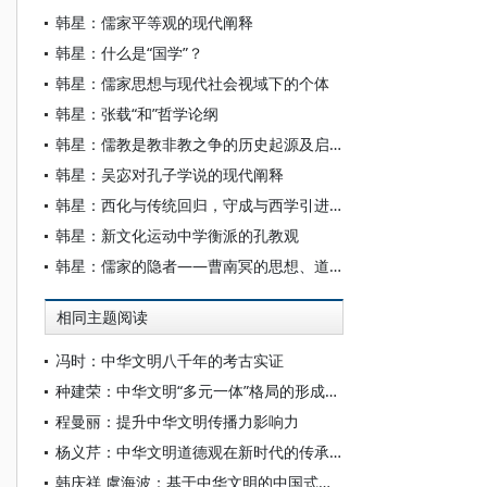
韩星：儒家平等观的现代阐释
韩星：什么是“国学”？
韩星：儒家思想与现代社会视域下的个体
韩星：张载“和”哲学论纲
韩星：儒教是教非教之争的历史起源及启示
韩星：吴宓对孔子学说的现代阐释
韩星：西化与传统回归，守成与西学引进——胡适、吴宓中西文化观与学术活动的比较
韩星：新文化运动中学衡派的孔教观
韩星：儒家的隐者——曹南冥的思想、道路及其意义
相同主题阅读
冯时：中华文明八千年的考古实证
种建荣：中华文明“多元一体”格局的形成机制及文明特质研究
程曼丽：提升中华文明传播力影响力
杨义芹：中华文明道德观在新时代的传承与创新
韩庆祥 虞海波：基于中华文明的中国式现代化范式