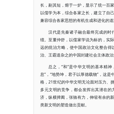
长，剔其短，熔于一炉，显示了统一百
以儒学为本，综合各家之长，建立了自
兼容综合各家思想的有机生成和进化的道
汉代是先秦诸子融合最终完成的时
绩。至董仲舒，以儒家学说为标的，实
远的统治方略，使中国政治文化整合得
治、王霸道杂之的中国封建社会主体政治
总之，“和”是中华文明的基本精
息”，“地势坤，君子以厚德载物”，这是
格，21世纪的中华文明无论面对压力、
多元文明的竞争，都会发挥出其潜在的
济，纵横捭阖，张驰有力，伸缩有余的
类新文明的塑造做出贡献。