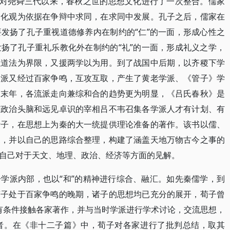
步对尧舜三代以来，春秋之世的思想文化进行了一次整合。儒家
文化观为依据在争辩中求同，在求同中发展。孔子之后，儒家在
发扬了孔子重视道德修养内在制约的“仁”的一面，形成心性之
扬了孔子重礼乐教化外在制约的“礼”的一面，形成礼义之学，
以道法为界限，又援两学以为用。到了战国中后期，以齐稷下学
各派又经过百家争鸣，互攻互取，产生了黄老学派、《管子》学
国末年，各流派走向兼综和合的趋势更为明显，《吕氏春秋》是
有政治头脑和远见卓识的宰相吕不韦召集各学派人才有计划、有
诸子，在思想上为秦的大一统提供理论准备的著作。该书以儒、
家，并以自己的思路综合整理，构建了涵盖天地万物古今之事的
自己对于天文、地理、政治、经济等方面的见解。
学派内部，也以“和”的精神进行综合、融汇。如先秦儒学，到
荀子处于百家争鸣的晚期，诸子的思想均已充分的展开，荀子曾
，有条件接触各家著作，并与当时学派进行学术讨论，交流思想，
者。在《非十二子篇》中，荀子对各家进行了批判总结，取其