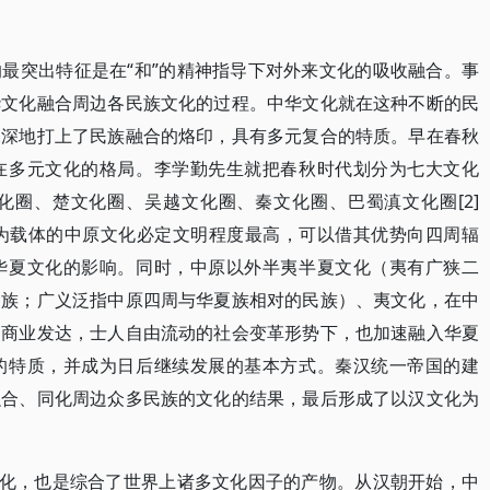
最突出特征是在“和”的精神指导下对外来文化的吸收融合。事
华文化融合周边各民族文化的过程。中华文化就在这种不断的民
深深地打上了民族融合的烙印，具有多元复合的特质。早在春秋
在多元文化的格局。李学勤先生就把春秋时代划分为七大文化
化圈、楚文化圈、吴越文化圈、秦文化圈、巴蜀滇文化圈[2]
夏族为载体的中原文化必定文明程度最高，可以借其优势向四周辐
华夏文化的影响。同时，中原以外半夷半夏文化（夷有广狭二
民族；广义泛指中原四周与华夏族相对的民族）、夷文化，在中
，商业发达，士人自由流动的社会变革形势下，也加速融入华夏
的特质，并成为日后继续发展的基本方式。秦汉统一帝国的建
融合、同化周边众多民族的文化的结果，最后形成了以汉文化为
文化，也是综合了世界上诸多文化因子的产物。从汉朝开始，中