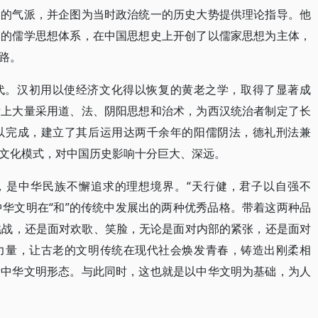
家的气派，并企图为当时政治统一的历史大势提供理论指导。他
己的儒学思想体系，在中国思想史上开创了以儒家思想为主体，
路。
代。汉初用以使经济文化得以恢复的黄老之学，取得了显著成
际上大量采用道、法、阴阳思想和治术，为西汉统治者制定了长
以完成，建立了其后运用达两千余年的阳儒阴法，德礼刑法兼
文化模式，对中国历史影响十分巨大、深远。
神，是中华民族不懈追求的理想境界。“天行健，君子以自强不
中华文明在“和”的传统中发展出的两种优秀品格。带着这两种品
挑战，还是面对欢歌、笑脸，无论是面对内部的紧张，还是面对
力量，让古老的文明传统在现代社会焕发青春，铸造出刚柔相
新中华文明形态。与此同时，这也就是以中华文明为基础，为人