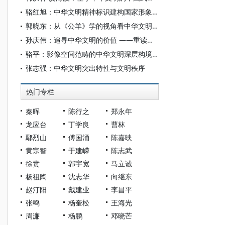
骆红旭：中华文明精神标识建构国家形象的动能、类型与路径
郭晓东：从《公羊》学的视角看中华文明之连续性
孙庆伟：追寻中华文明的价值 ——重读张光直《考古学专题六讲》
骆平：影像空间范畴的中华文明深层构境——以中国文学海外影视改编为视角
张志强：中华文明突出特性与文明秩序
热门专栏
秦晖
陈行之
郑永年
龙应台
丁学良
曹林
鄢烈山
傅国涌
陈嘉映
黄宗智
于建嵘
陈志武
徐贲
郭宇宽
马立诚
杨祖陶
沈志华
向继东
赵汀阳
戴建业
李昌平
张鸣
杨奎松
王海光
周濂
杨鹏
邓晓芒