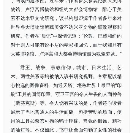
了阅读的趣味性。近年来，作者多次参观伦敦大英博
物馆、卢浮宫博物馆和纽约大都会博物馆，醉心于美
索不达米亚文物研究，该书构思即源于作者多年来对
世界各大博物馆所藏美索不达米亚文物的细致观察和
研究。作者在“后记”中深情记道：“伦敦、巴黎和纽约
对于别人可能有说不尽的精彩和回忆，而于我却只有
大英博物馆、卢浮宫和大都会博物馆最为魂牵梦萦。”
君王、战争、宗教信仰，城市、日常生活、艺
术、两性关系等均被纳入该书研究视野。各章配以精
心挑选的图像资料，如通天塔、堪称世界上最早的“印
刷”工具的圆筒印章、守卫王宫的令人生畏的人面神兽
（斯芬克斯）等。令人饶有兴味的是，作者还向读者
展示了当地普通人的生活面貌，包括劳动的场面，使
用的工具如憨态可掬的鸭子秤砣、夸张的服饰、精巧
的油灯等。不仅如此，书中还全面勾勒了女性的社会