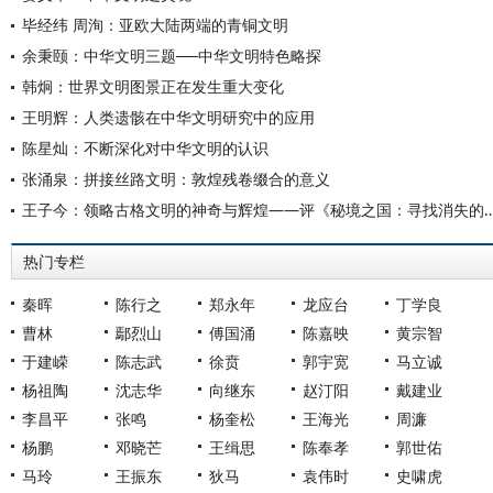
毕经纬 周洵：亚欧大陆两端的青铜文明
余秉颐：中华文明三题──中华文明特色略探
韩炯：世界文明图景正在发生重大变化
王明辉：人类遗骸在中华文明研究中的应用
陈星灿：不断深化对中华文明的认识
张涌泉：拼接丝路文明：敦煌残卷缀合的意义
王子今：领略古格文明的神奇与辉煌——评《秘境之国：
热门专栏
秦晖
陈行之
郑永年
龙应台
丁学良
曹林
鄢烈山
傅国涌
陈嘉映
黄宗智
于建嵘
陈志武
徐贲
郭宇宽
马立诚
杨祖陶
沈志华
向继东
赵汀阳
戴建业
李昌平
张鸣
杨奎松
王海光
周濂
杨鹏
邓晓芒
王缉思
陈奉孝
郭世佑
马玲
王振东
狄马
袁伟时
史啸虎