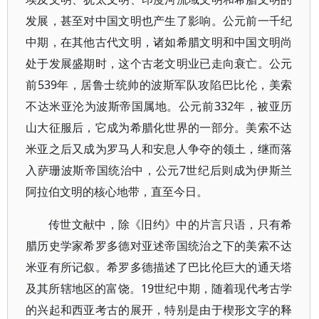
发展，甚至对中国文明也产生了影响。公元前一千纪
中期，在其他古代文明，诸如希腊文明和中国文明尚
处于发展盛期时，这个古老文明业已走向衰亡。公元
前539年，居鲁士统帅的波斯军队攻陷巴比伦，美索
不达米亚沦为波斯帝国属地。公元前332年，被亚历
山大征服后，它成为希腊化世界的一部分。美索不达
米亚之后又成为罗马人和安息人争夺的领土，继而落
入萨珊波斯帝国统治中，公元7世纪后则成为伊斯兰
阿拉伯文明的核心地带，直至今日。
传世文献中，除《旧约》中的片言只语，只有希
腊历史学家希罗多德对亚述帝国统治之下的美索不达
米亚有所记叙。希罗多德描述了巴比伦巨大的通天塔
及其所辖地区的富饶。19世纪中期，随着现代考古学
的兴起和西亚考古的展开，特别是由于楔形文字的释