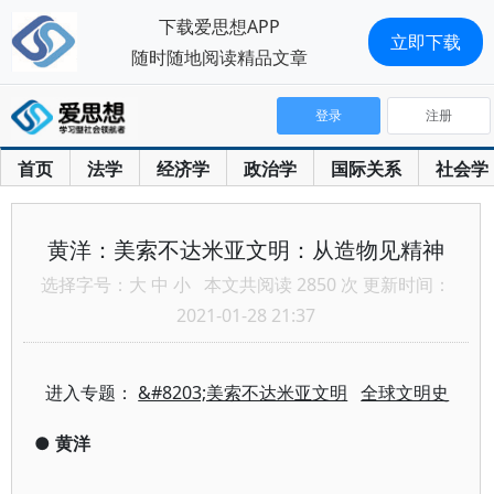
下载爱思想APP
立即下载
随时随地阅读精品文章
登录
注册
首页
法学
经济学
政治学
国际关系
社会学
黄洋：美索不达米亚文明：从造物见精神
选择字号：
大
中
小
本文共阅读 2850 次 更新时间：
2021-01-28 21:37
进入专题：
&#8203;美索不达米亚文明
全球文明史
●
黄洋