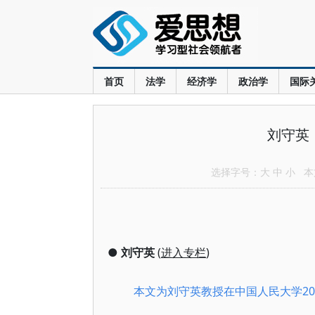
首页
法学
经济学
政治学
国际
刘守英
选择字号：
大
中
小
本文
●
刘守英
(
进入专栏
)
本文为刘守英教授在中国人民大学201