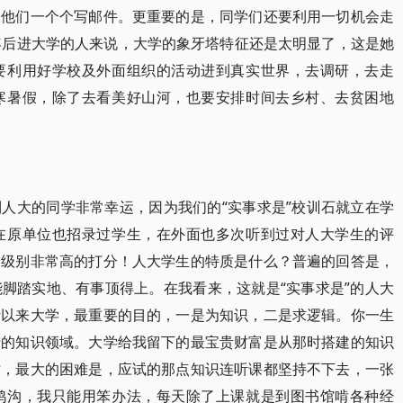
给他们一个个写邮件。更重要的是，同学们还要利用一切机会走
年后进大学的人来说，大学的象牙塔特征还是太明显了，这是她
要利用好学校及外面组织的活动进到真实世界，去调研，去走
寒暑假，除了去看美好山河，也要安排时间去乡村、去贫困地
到人大的同学非常幸运，因为我们的“实事求是”校训石就立在学
在原单位也招录过学生，在外面也多次听到过对人大学生的评
用级别非常高的打分！人大学生的特质是什么？普遍的回答是，
脚踏实地、有事顶得上。在我看来，这就是“实事求是”的人大
所以来大学，最重要的目的，一是为知识，二是求逻辑。你一生
猎的知识领域。大学给我留下的最宝贵财富是从那时搭建的知识
时，最大的困难是，应试的那点知识连听课都坚持不下去，一张
鸿沟，我只能用笨办法，每天除了上课就是到图书馆啃各种经