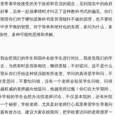
子里带着学校接受的关于政府和官员的观念，见到现实中的政府
干好事，后来一起搞事情时才纠正了这种教科书式的偏见。你们
，期望你们对于哪怕是教科书里所谓颠扑不破的原理，也不要轻
端中求平衡的智慧。对于简单和绝对化的东西，多问为什么，多
杂性、多种可能性思维和求解。
时我会把我们的学生和国外名校学生进行对比，我发觉我们的学
过去，当然有时是假装相信，懒得质疑，不好提问。这不是什么
希望从你们开始这种状况能有所改变。学问的真谛是学和问，不
好意思问，不要怕问错，没有一个老师会耻笑学生问错、问得
，越权威的老师越向他提问，他越觉得过瘾！你们在大学期间，
外学校的学生会想办法找老师讨论，不仅是本院的，还有外院
家一个秘密，学校老师、尤其是好老师打心底里希望学生带着问
的最有效办法。建议大家在校期间，把学校要访问的老师搜罗一