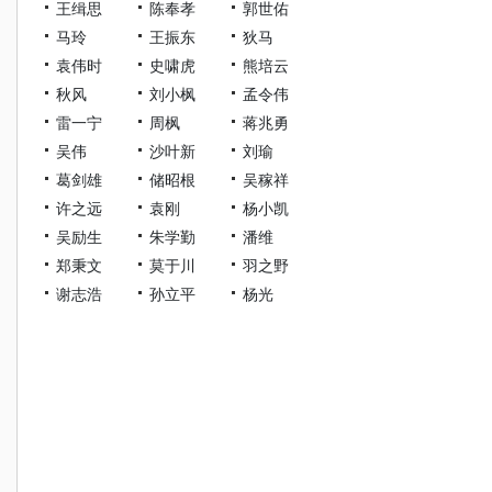
王缉思
陈奉孝
郭世佑
马玲
王振东
狄马
袁伟时
史啸虎
熊培云
秋风
刘小枫
孟令伟
雷一宁
周枫
蒋兆勇
吴伟
沙叶新
刘瑜
葛剑雄
储昭根
吴稼祥
许之远
袁刚
杨小凯
吴励生
朱学勤
潘维
郑秉文
莫于川
羽之野
谢志浩
孙立平
杨光