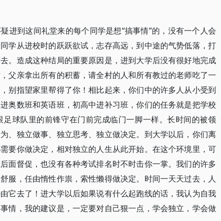
疑进到这间礼堂来的每个同学是想“搞事情”的，没有一个人会
分同学从进校时的跃跃欲试，志存高远，到中途的气势低落，打
离去。造成这种结局的重要原因是，进到大学后没有很好地完成
时，父亲拿出所有的积蓄，请全村的人和所有教过的老师吃了一
了，别指望家里帮得了你！相比起来，你们中的许多人从小受到
学进奥数班和英语班，初高中进补习班，你们的任务就是把学校
跟足球队里的前锋守在门前完成临门一脚一样。长时间的被领
行为、独立做事、独立思考、独立做决定。到大学以后，你们离
都需要你做决定，相对独立的人生从此开始。在这个环境里，可
在后面督促，也没有各种考试排名时不时击你一掌。我们的许多
不舒服，任由惰性作祟，索性懒得做决定。时间一天天过去，人
任由它去了！进大学以后如果说有什么起跑线的话，我认为自我
搞事情，我的建议是，一定要对自己狠一点，学会独立，学会做