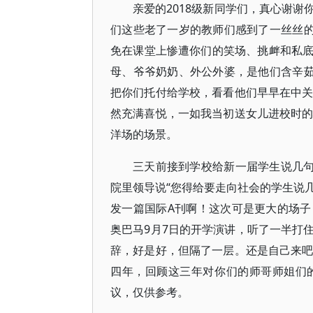
亲爱的2018级新同学们，真心谢
们这些老了一岁的教师们感到了一丝丝的
免在课堂上惨遭你们的笑场、挑衅和私
母、爷爷奶奶、外公外婆，是他们含辛茹
把你们托付给学校，看看他们早早在中关
然充满喜悦，一如我当初送女儿进校时的
洋场的场景。
三天前接到学校给新一届学生说几句
院里领导说“您得给要走向社会的学生说几
发一篇国际A刊啊！这次可是更大的场
奥巴马9月7日的开学演讲，听了一半打
辞，好是好，但隔了一层。还是自己来吧
四年，回顾这三年对你们的师哥师姐们
议，仅供参考。