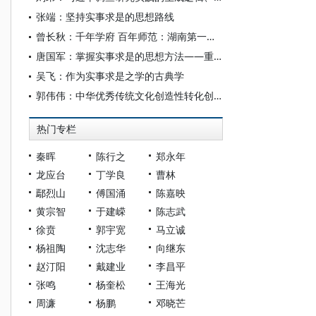
张端：坚持实事求是的思想路线
曾长秋：千年学府 百年师范：湖南第一师范的沿革与辉煌
唐国军：掌握实事求是的思想方法——重温陈云《怎样才能少犯错误》
吴飞：作为实事求是之学的古典学
郭伟伟：中华优秀传统文化创造性转化创新性发展与实事求是思想路线
热门专栏
秦晖
陈行之
郑永年
龙应台
丁学良
曹林
鄢烈山
傅国涌
陈嘉映
黄宗智
于建嵘
陈志武
徐贲
郭宇宽
马立诚
杨祖陶
沈志华
向继东
赵汀阳
戴建业
李昌平
张鸣
杨奎松
王海光
周濂
杨鹏
邓晓芒