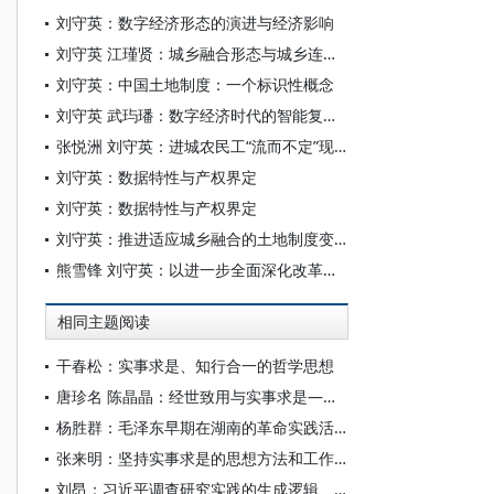
刘守英：数字经济形态的演进与经济影响
刘守英 江瑾贤：城乡融合形态与城乡连续体构建
刘守英：中国土地制度：一个标识性概念
刘守英 武玙璠：数字经济时代的智能复合配置论
张悦洲 刘守英：进城农民工“流而不定”现象析
刘守英：数据特性与产权界定
刘守英：数据特性与产权界定
刘守英：推进适应城乡融合的土地制度变革
熊雪锋 刘守英：以进一步全面深化改革推进农业农村现代化
相同主题阅读
干春松：实事求是、知行合一的哲学思想
唐珍名 陈晶晶：经世致用与实事求是——岳麓书院学风考
杨胜群：毛泽东早期在湖南的革命实践活动与实事求是思想方法、工作方法的形成
张来明：坚持实事求是的思想方法和工作方法
刘昂：习近平调查研究实践的生成逻辑、基本原则与价值意蕴