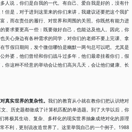
很多人说，你们是自我的一代。有自己、爱自我是好的，没有什
强！但是，对于进到这里来的你们来讲，我建议还要把这个我扩
财富，而在责任的履行、对世界和周围的关照。你既然有能力进
们的要求要更高一些：既要做好自己，也能达及他人。因此，你
们也关心身边有各种需求的同学，对你们的老师不要上完课、拿
，在节假日期间，发个微信哪怕是幽默一两句总可以吧。尤其是
外公外婆，他们曾经和你们战斗过多年，他们最牵挂着你们，假
声，你这种不经意的举动会让他们高兴几天，会让他们健康、长
应对真实世界的复杂性。
我们的教育从小就在教你们把认识绝对
言文、历史题都做成了计算机匹配的单选题。到了大学以后，你
它们将极其生动、复杂、多样化的现实世界抽象成绝对化的原理
常不利，更别说改造世界了。这里举我自己的一个例子。1988