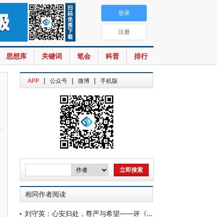
登录
注册
思想库
关键词
笔会
科普
排行
|
|
|
APP
公众号
微博
手机版
相同作者阅读
刘守英：心安归处，尊严与希望——评《吾乡：中国易地扶贫搬迁纪实》