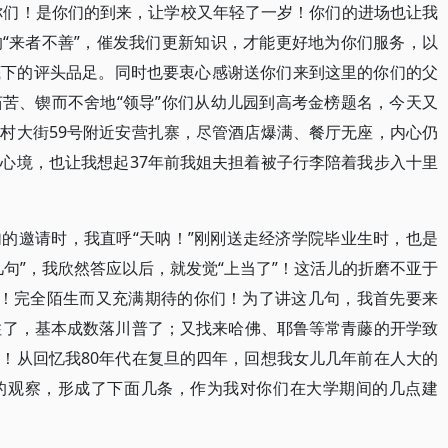
谢你们！是你们的到来，让学校又年轻了一岁！你们的进场也让我
“来者不善”，催发我们更新知识，才能更好地为你们服务，以
底下的评头品足。同时也要衷心感谢送你们来到这里的你们的父
苦、锲而不舍地“领导”你们从幼儿园到高考金榜题名，今天又
村大街59号附近安营扎寨，尽管酒店爆满、餐厅无座，内心仍
心境，也让我想起37年前我姐夫担着被子行李陪着我步入十里
的邀请时，我直呼“天呐！”刚刚送走经济学院毕业生时，也是
句”，我欣然答应以后，就发觉“上当了”！这活儿的折磨不亚于
子！完全陌生而又充满期待的你们！为了讲这几句，我首先要来
住了，基本成数落川普了；又找来哈佛、耶鲁等常青藤的开学致
！从回忆我80年代在复旦的四年，回想我女儿几年前在人大的
的观察，形成了下面几条，作为我对你们在大学期间的几点建