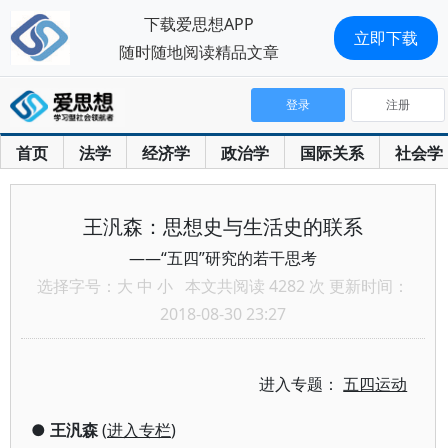
下载爱思想APP
立即下载
随时随地阅读精品文章
登录
注册
首页
法学
经济学
政治学
国际关系
社会学
王汎森：思想史与生活史的联系
——“五四”研究的若干思考
选择字号：
大
中
小
本文共阅读 4282 次 更新时间：
2018-08-30 23:27
进入专题：
五四运动
●
王汎森
(
进入专栏
)