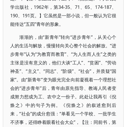
学出版社，1962年，第34-35、71、65、174-187、
190、191页。】它虽然是一部小说，但一般认为它很
能传达“五四”青年的形象。
渐渐的，由“新青年”转向“进步青年”，从关心个
人的生活与解放，慢慢转向关心整个社会的解放。“进
步青年”认为“为教育而教育”、“为人生而人生”之类的
主张是没有意义的，他们大谈“工人”、“贫困”、“劳动
神圣”、“主义”、“同志”、“阶级”、“社会”，并质疑“国
家”。由“新青年”变为眼光完全向前凝视着一个理想社
会的“进步青年”后，青年由原先指导、教诲人民者变
成努力想成为工、农中之一份子。此处让我再引《倪
焕之》中的句子为例。《倪焕之》的叙述愈到后
来，“社会”的成分愈强：“单看见一个学校、一批学生
不济事，还得睁着眼看社会大众”，【注：同前书，第