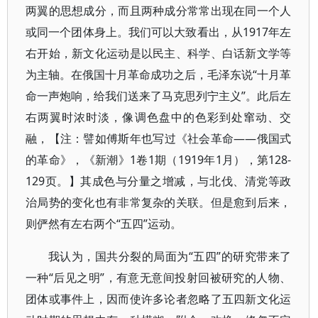
两翼的思想成分，而且两种成分常常出现在同一个人
或同一个团体身上。我们可以大致看出，从1917年左
右开始，新文化运动是以民主、科学、白话新文学等
为主轴。在俄国十月革命成功之后，毛泽东说“十月革
命一声炮响，给我们送来了马克思列宁主义”。此后左
右两翼时浓时淡，像调色盘中的色彩到处窜动、交
融，【注：譬如傅斯年也写过《社会革命——俄国式
的革命》，《新潮》1卷1期（1919年1月），第128-
129页。】其成色与分量之增减，与北伐、清党等政
治局势的变化也有非常复杂的关联。但是愈到后来，
则俨然有左右两个“五四”运动。
我认为，国共分裂的局面为“五四”的研究带来了
一种“后见之明”，有意无意间投射回被研究的人物、
团体或事件上，因而使许多论者忽略了五四新文化运