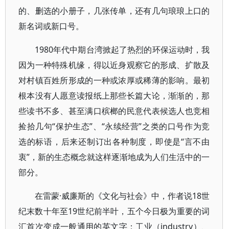
的、删选的小册子，几张传单，还有几句琅琅上口的
新名词或新口号。
1980年代中期台湾掀起了热烈的环保运动时，我
因为一种特殊机缘，得以近身观察它的形成、扩散及
对村镇百姓所形成的一种或浓厚或稀薄的影响。最初
根本没有人愿意读报纸上那些长篇大论，渐渐的，那
些读书不多、甚至满口槟榔的民意代表候选人也竞相
捡拾几句“保护生态”、“永续经营”之类的口号作为竞
选的标语，后来还制订出各种制度，即使是“言不由
衷”，新的生态概念就这样逐渐地成为人们生活中的一
部分。
在雷蒙·威廉斯的《文化与社会》中，作者说18世
纪末数十年至19世纪前半叶，五个今日极为重要的词
汇首次变成一般通用的英文字：工业（industry）、