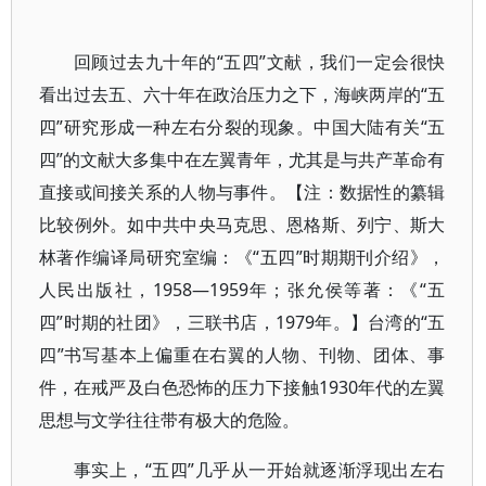
回顾过去九十年的“五四”文献，我们一定会很快
看出过去五、六十年在政治压力之下，海峡两岸的“五
四”研究形成一种左右分裂的现象。中国大陆有关“五
四”的文献大多集中在左翼青年，尤其是与共产革命有
直接或间接关系的人物与事件。【注：数据性的纂辑
比较例外。如中共中央马克思、恩格斯、列宁、斯大
林著作编译局研究室编：《“五四”时期期刊介绍》，
人民出版社，1958—1959年；张允侯等著：《“五
四”时期的社团》，三联书店，1979年。】台湾的“五
四”书写基本上偏重在右翼的人物、刊物、团体、事
件，在戒严及白色恐怖的压力下接触1930年代的左翼
思想与文学往往带有极大的危险。
事实上，“五四”几乎从一开始就逐渐浮现出左右