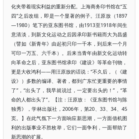
化夹带着现实利益的重新分配。上海商务印书馆在“五
四”之后改组，即是一个显著的例子。汪原放（1897
—1980）笔下的亚东图书馆，由1913至1918年间生
意清淡，到新文化运动之后因承印新书籍而大为昌盛
（譬如《新青年》由起初只印一千本，到后来一个月
可印一万五、六千本）。后来当青年由新文化运动转
向革命之后，亚东图书馆承印《建设》等革命刊物，
更是大收鸿利——用汪原放的话说：“不久后，（《建
设》）多数的编译、著者，都到广东忙更重要的事情
了”，“出头了，我早就说过，一定要出头的！”，“革
命的人都出头了”。【注：汪原放：《亚东图书馆与陈
独秀》，学林出版社，2006年，第20、33、34、45
页。】在此气氛下一方面响应新思潮，一方面借机图
利的出版事业不胜枚举，它们一面争利，一面帮助了
新思潮的扩展。