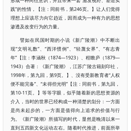
形成一种向往意识，并且带来一套“激发视野、塑造实
践”的性情，【注：同前书，第246页。】让人们觉得
理想上应该尽力向它趋近，因而成为一种有力的思想
渗透及改变行为的力量。
譬如在民国时期的小说《新广陵潮》中不断出
现“文明礼数”、“西洋惯例”、“轻蔑女界”、“有志青
年”【注：李涵秋（1874—1923）、程瞻庐（1879—
1943）合著：《新广陵潮》，江苏广陵古籍刻印社，
1998年，第九回，第9页。】、没有受新教育者“人权
便不能完备”、“未得些光明”【注：同前书，第九回，
第10-11页。】等等字眼，似乎随着新的思想资源的
介入，当时的世界已经构成一种清楚的划分：一方面
是尚未起步的，一方面是值得向上追求的价值与行
为。《新广陵潮》所描写的时代，显然是晚清以来一
直到五四新文化运动左右。随着时代推进，前面所举