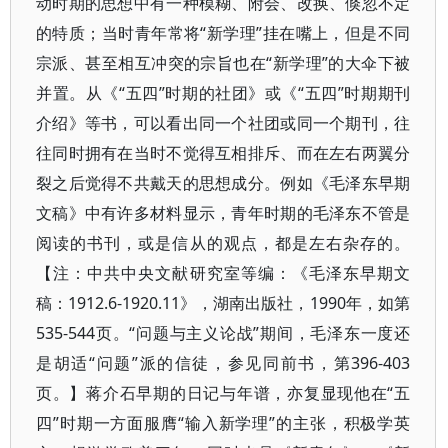
动时期的思想中有一种模糊、附会、改换、倏忽不定
的特质；当时青年常将“新学理”挂在嘴上，但是不同
宗派、甚至相互冲突的宗旨也在“新学理”的大伞下被
并置。从《“五四”时期的社团》或《“五四”时期期刊
介绍》等书，可以看出同一个社团或同一个期刊，往
往同时拥有在当时不觉得互相排斥、而在左右两翼分
裂之后觉得不共戴天的思想成分。例如《毛泽东早期
文稿》中有许多材料显示，青年时期的毛泽东不管是
阅读的书刊，或是信从的观点，都是左右杂存的。
【注：中共中央文献研究室等编：《毛泽东早期文
稿：1912.6-1920.11》，湖南出版社，1990年，如第
535-544页。“问题与主义论战”期间，毛泽东一度还
是胡适“问题”派的信徒，参见同前书，第396-403
页。】蒋介石早期的日记与年谱，亦复显现他在“五
四”时期一方面服膺“输入新学理”的主张，积极学英