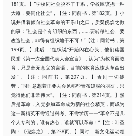
181页。】“学校同社会脱不了干系，学校应该抱一种
大愿，要同化社会”，【注：同前书，第182页。】小
说并借着倾向社会革命的王乐山之口，质疑倪焕之做
的事：“社会是个有组织的东西，……要转移社会、要
改造社会，非得有组织地干不可！”【注：同前书，第
199页。】此后，“组织说”开始闪在心头，他们读国
民党《第一次全国代表大会宣言》，认为“为教育而教
育，只是毫无意义的言语，目前的教育应该从革命出
发”，【注：同前书，第207页。】否则一切徒
劳，“同时意想着正要去会见那些青布短服的朋友，只
觉得他们非常伟大”。【注：同前书，第214页。】然
后是革命，入党参加革命成为新的社会精英，而成为
这一新精英不需通过科考、不需学历——“革命不是几
个人专利的，谁有热心，谁就可以革命！”【注：叶圣
陶：《倪焕之》，第238页。】同时，新文化运动领