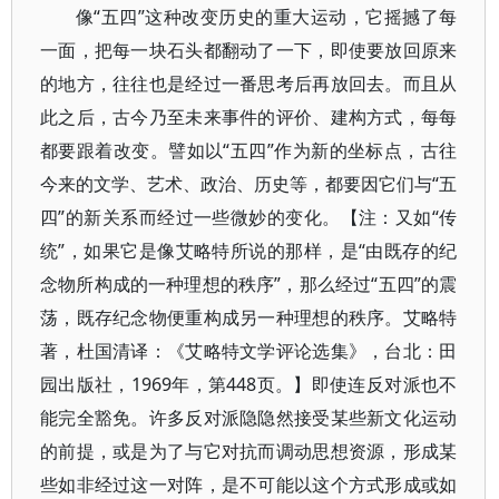
像“五四”这种改变历史的重大运动，它摇撼了每
一面，把每一块石头都翻动了一下，即使要放回原来
的地方，往往也是经过一番思考后再放回去。而且从
此之后，古今乃至未来事件的评价、建构方式，每每
都要跟着改变。譬如以“五四”作为新的坐标点，古往
今来的文学、艺术、政治、历史等，都要因它们与“五
四”的新关系而经过一些微妙的变化。【注：又如“传
统”，如果它是像艾略特所说的那样，是“由既存的纪
念物所构成的一种理想的秩序”，那么经过“五四”的震
荡，既存纪念物便重构成另一种理想的秩序。艾略特
著，杜国清译：《艾略特文学评论选集》，台北：田
园出版社，1969年，第448页。】即使连反对派也不
能完全豁免。许多反对派隐隐然接受某些新文化运动
的前提，或是为了与它对抗而调动思想资源，形成某
些如非经过这一对阵，是不可能以这个方式形成或如