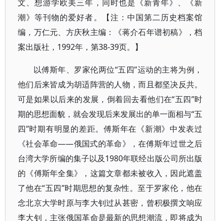
文、想游学欧美三年，同时也是《新青年》、《新
潮》等刊物的爱好者。【注：中国第二历史档案馆
编，万仁元、方庆秋主编：《蒋介石年谱初稿》，档
案出版社，1992年，第38-39页。】
以傅斯年、罗家伦两位“五四”运动的主将为例，
他们后来皆成为胡适阵营的人物，而且都坚决反共。
可是如果以后来的发展，倒着回去看他们在“五四”时
期的思想面貌，就会发现后来发展出的单一面相与“五
四”时期有明显的差距。傅斯年在《新潮》中发表过
《社会革命——俄国式的革命》，在傅斯年过世之后
台湾大学所编的集子以及1980年联经出版公司所出版
的《傅斯年全集》，这篇文章都未被收入，因此遮盖
了他在“五四”时期思想的复杂性。至于罗家伦，他在
念北京大学时原与李大钊过从甚密，曾积极撰文响应
李大钊，主张俄国革命是最新的思想潮流，即将成为