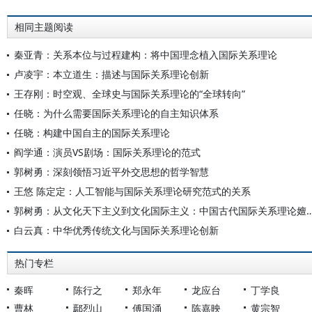
相同主题阅读
秦亚青：关系本位与过程建构：将中国理念植入国际关系理论
卢凌宇：本立道生：描述与国际关系理论创新
王存刚：时空观、全球史与国际关系理论的“全球转向”
任晓：为什么需要国际关系理论的自主知识体系
任晓：构建中国自主的国际关系理论
阎学通：演员VS剧场：国际关系理论的范式
郭树勇：深刻领悟习近平外交思想的哲学智慧
王悠 陈定定：人工智能与国际关系理论研究范式的关系
郭树勇：从文化天下主义到文化国际主义：中国古代国际关
白云真：中华优秀传统文化与国际关系理论创新
热门专栏
秦晖
陈行之
郑永年
龙应台
丁学良
曹林
鄢烈山
傅国涌
陈嘉映
黄宗智