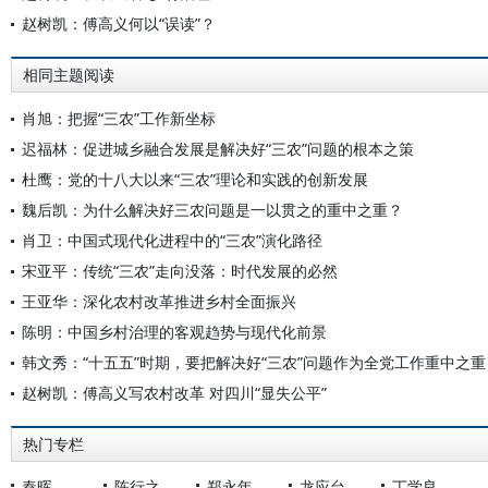
赵树凯：傅高义何以“误读”？
相同主题阅读
肖旭：把握“三农”工作新坐标
迟福林：促进城乡融合发展是解决好“三农”问题的根本之策
杜鹰：党的十八大以来“三农”理论和实践的创新发展
魏后凯：为什么解决好三农问题是一以贯之的重中之重？
肖卫：中国式现代化进程中的“三农”演化路径
宋亚平：传统“三农”走向没落：时代发展的必然
王亚华：深化农村改革推进乡村全面振兴
陈明：中国乡村治理的客观趋势与现代化前景
韩文秀：“十五五”时期，要把解决好“三农”问题作为全党工作重中之重
赵树凯：傅高义写农村改革 对四川“显失公平”
热门专栏
秦晖
陈行之
郑永年
龙应台
丁学良