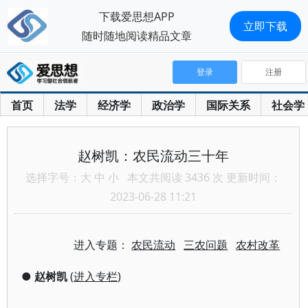
下载爱思想APP
立即下载
随时随地阅读精品文章
登录
注册
首页
法学
经济学
政治学
国际关系
社会学
赵树凯：农民流动三十年
选择字号：
大
中
小
本文共阅读 3436 次 更新时间：
2023-06-28 11:21
进入专题：
农民流动
三农问题
农村改革
●
赵树凯
(
进入专栏
)