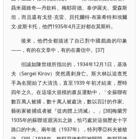
聶米羅維奇—丹欽科、梅耶荷德、泰伊羅夫、愛森斯
坦，而且還有戈登‧克雷、貝托爾特‧布萊希特和埃爾
文‧皮斯卡托，他們1935年4月正好都在莫斯科。
後來，他們全都描述了自己對中國戲曲的印象
——，有的在文章中，有的在書信中。[37]
但誠如陳世雄所指出的，1934年12月1日，基洛
夫（Sergei Kirov）突然遇刺身亡。斯大林以追查兇
手為名開始了大清洗，直至1939 年初才結束，歷時
四年之久。在這場大規模的肅反運動中，「全蘇聯有
數百萬人被捕，數十萬人被處決，數以百計的作家、
藝術家被捕或者被『從肉體上消滅』。」[38]梅蘭芳
1935年的蘇聯巡迴演出之旅，恰巧處於這個歷史十字
路口的中央。兩年後（1937年），特列季亞科夫被槍
決。[39]「1938年，梅耶荷德劇院被關閉，梅耶荷德