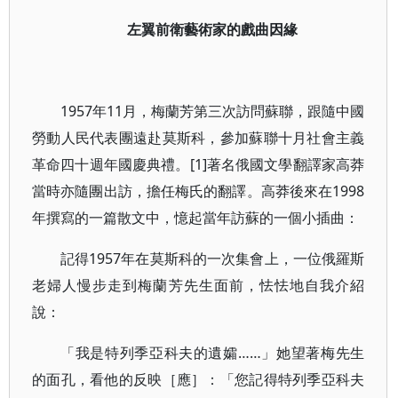
左翼前衛藝術家的戲曲因緣
1957年11月，梅蘭芳第三次訪問蘇聯，跟隨中國
勞動人民代表團遠赴莫斯科，參加蘇聯十月社會主義
革命四十週年國慶典禮。[1]著名俄國文學翻譯家高莽
當時亦隨團出訪，擔任梅氏的翻譯。高莽後來在1998
年撰寫的一篇散文中，憶起當年訪蘇的一個小插曲：
記得1957年在莫斯科的一次集會上，一位俄羅斯
老婦人慢步走到梅蘭芳先生面前，怯怯地自我介紹
說：
「我是特列季亞科夫的遺孀……」她望著梅先生
的面孔，看他的反映［應］：「您記得特列季亞科夫