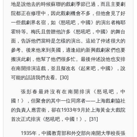
地是說他去的時候蘇聯的戲劇季節已過，而且主要劇
院都正在修理中，因此觀劇機會不多，但他會見了好
一些戲劇界名宿，如《怒吼吧，中國》的演出者梅耶
霍特等。梅氏且曾贈他許多《怒吼吧，中國》的舞台
面，告訴他們當時是怎樣的演出。這給了仲述很大的
參考。後來他來到美國，適逢紐約新興戲劇家們也要
搬演此劇，他幫了他們很多忙。最後仲述說他也安排
在南開排演這戲，並且擬改名《起來吧，中國》，說
可能的話請我們去看。[30]
張彭春最終沒有在南開排演《怒吼吧，中
國！》，但聚會的其中一位同席者——上海戲劇協社
的負責人應雲衛，卻在1933年9月於上海黃金大戲院
首次正式排演《怒吼吧，中國！》。[31]
1935年，中國教育部和外交部向南開大學校長張