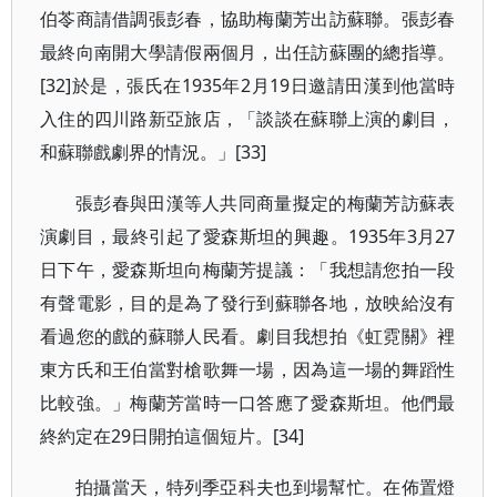
伯苓商請借調張彭春，協助梅蘭芳出訪蘇聯。張彭春
最終向南開大學請假兩個月，出任訪蘇團的總指導。
[32]於是，張氏在1935年2月19日邀請田漢到他當時
入住的四川路新亞旅店，「談談在蘇聯上演的劇目，
和蘇聯戲劇界的情況。」[33]
張彭春與田漢等人共同商量擬定的梅蘭芳訪蘇表
演劇目，最終引起了愛森斯坦的興趣。1935年3月27
日下午，愛森斯坦向梅蘭芳提議：「我想請您拍一段
有聲電影，目的是為了發行到蘇聯各地，放映給沒有
看過您的戲的蘇聯人民看。劇目我想拍《虹霓關》裡
東方氏和王伯當對槍歌舞一場，因為這一場的舞蹈性
比較強。」梅蘭芳當時一口答應了愛森斯坦。他們最
終約定在29日開拍這個短片。[34]
拍攝當天，特列季亞科夫也到場幫忙。在佈置燈