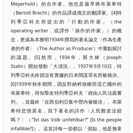
Meyerhold）的合作者。他也是最早將布萊希特
（Bertolt Brecht）的作品譯成俄文的翻譯家。[4]特
列季亞科夫所提出的「行動的作家」（the
operating writer，或譯作「操作的作家」）的概
念，更成為本雅明1934年撰寫的著名論文〈作為生產
者的作者〉（The Author as Producer）中重點探討
的議題。[5]然而，1934年，斯大林（Joseph
Stalin）開始發動「大清洗」。1937年9月10日，特
列季亞科夫終因沒有實據的日本間諜罪名而被槍決。
[6]1939年秋冬期間，因反對納粹政權而流亡國外的
布萊希特，得知摯友特列季亞科夫「經由人民法庭審
判」，並最終「在西伯利亞集中營內被槍決」。布萊
希特悲憤莫名，寫下著名的詩作〈人民難道沒錯
嗎？〉（“Ist das Volk unfehlbar?” [Is the people
infallible?]）。這首詩每一節都以「假如，他是無辜