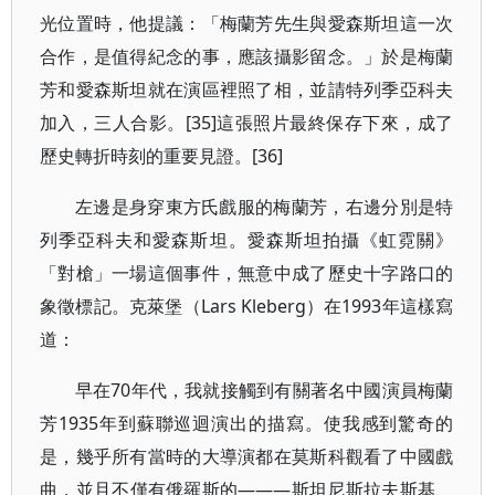
光位置時，他提議：「梅蘭芳先生與愛森斯坦這一次
合作，是值得紀念的事，應該攝影留念。」於是梅蘭
芳和愛森斯坦就在演區裡照了相，並請特列季亞科夫
加入，三人合影。[35]這張照片最終保存下來，成了
歷史轉折時刻的重要見證。[36]
左邊是身穿東方氏戲服的梅蘭芳，右邊分別是特
列季亞科夫和愛森斯坦。愛森斯坦拍攝《虹霓關》
「對槍」一場這個事件，無意中成了歷史十字路口的
象徵標記。克萊堡（Lars Kleberg）在1993年這樣寫
道：
早在70年代，我就接觸到有關著名中國演員梅蘭
芳1935年到蘇聯巡迴演出的描寫。使我感到驚奇的
是，幾乎所有當時的大導演都在莫斯科觀看了中國戲
曲，並且不僅有俄羅斯的———斯坦尼斯拉夫斯基、