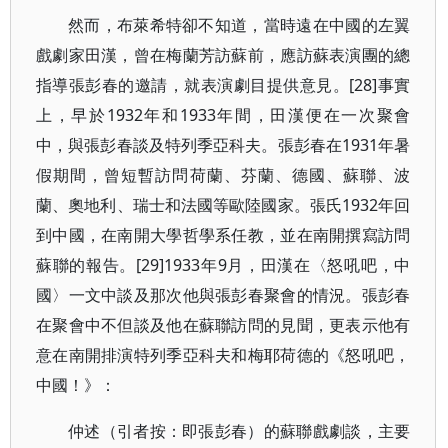
然而，布萊希特卻不知道，當時遠在中國的左翼
戲劇家田漢，曾在梅蘭芳訪蘇前，應訪蘇表演團的總
指導張彭春的邀請，就表演劇目提供意見。[28]事實
上，早於1932年和1933年間，田漢便在一次聚會
中，與張彭春談及特列季亞科夫。張彭春在1931年暑
假期間，曾短暫訪問荷蘭、芬蘭、德國、蘇聯、波
蘭、奧地利、瑞士和法國等歐陸國家。張氏1932年回
到中國，在南開大學哲學系任教，並在南開撰寫訪問
蘇聯的報告。[29]1933年9月，田漢在〈怒吼吧，中
國〉一文中談及那次他與張彭春聚會的情況。張彭春
在聚會中不但談及他在蘇聯訪問的見聞，更表示他有
意在南開排演特列季亞科夫和梅耶荷德的《怒吼吧，
中國！》：
仲述（引者按：即張彭春）的蘇聯戲劇談，主要