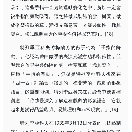
吸引，這些手指一直處於運動變化之中，所以一定會
被手指的舞動吸引。這之於做成裝飾的雲、樹葉，做
成微型模型的草，變得充滿意蘊，充滿裝飾性，極其
契合。梅氏戲劇巨大的重要性值得探究其詳。[18]
特列季亞科夫將梅蘭芳的做手稱為「手指的舞
動」。他認為戲曲做手的表演充滿意蘊和裝飾性，並
與舞台佈景中裝飾性的雲、樹葉和草「極其契合」。
這種「手指的舞動」，無疑是特列季亞科夫後來在
「四一四」討論會中談及的、梅蘭芳的「戲劇的形象
語言」的重要範例。特列季亞科夫在討論會中便曾稱
讚道：「你越是深入了解這種戲劇的形象語言，它就
越來越變得晶瑩透明、易於理解和非常現實。」[19]
特列季亞科夫在1935年3月13日發表的〈技藝精
湛〉（A Great Mastery）一文中，亦進一步探討了