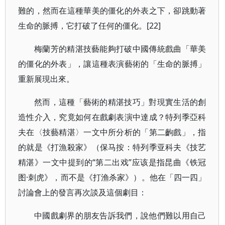
難的，然而在這種華美的僵化的外表之下，卻跳動著
生命的脈搏，它打破了任何的僵化。[22]
梅蘭芳的精湛技藝能夠打破中國傳統戲曲「華美
的僵化的外表」，讓這種表演藝術的「生命的脈搏」
重新展現出來。
然而，這種「藝術的精湛技巧」對現實生活的創
造性介入，究竟如何在戲劇表演中達成？特列季亞科
夫在〈技藝精湛〉一文中所分析的「第二齣戲」，指
的就是《打漁殺家》（保马按：特列季亚科夫《技艺
精湛》一文中提到的“第二出戏”应该是指昆曲《铁冠
图·刺虎》，而不是《打渔杀家》）。他在「四一四」
討論會上的發言再次談及這個劇目：
中國戲劇界的朋友告訴我們，說他們難以用自己