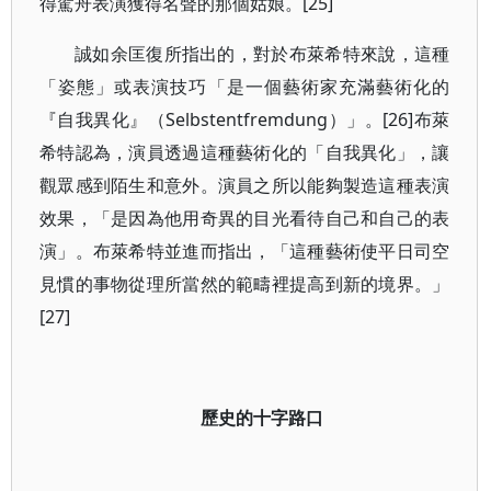
得駕舟表演獲得名聲的那個姑娘。[25]
誠如余匡復所指出的，對於布萊希特來說，這種
「姿態」或表演技巧「是一個藝術家充滿藝術化的
『自我異化』（Selbstentfremdung）」。[26]布萊
希特認為，演員透過這種藝術化的「自我異化」，讓
觀眾感到陌生和意外。演員之所以能夠製造這種表演
效果，「是因為他用奇異的目光看待自己和自己的表
演」。布萊希特並進而指出，「這種藝術使平日司空
見慣的事物從理所當然的範疇裡提高到新的境界。」
[27]
歷史的十字路口