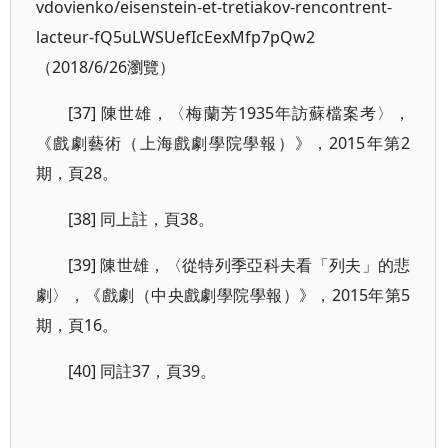
vdovienko/eisenstein-et-tretiakov-rencontrent-
lacteur-fQ5uLWSUefIcEexMfp7pQw2
（2018/6/26瀏覽）
[37] 陳世雄，〈梅蘭芳1935年訪蘇檔案考〉，
《戲劇藝術（上海戲劇學院學報）》，2015年第2
期，頁28。
[38] 同上註，頁38。
[39] 陳世雄，〈從特列季亞科夫看「列夫」的悲
劇〉，《戲劇（中央戲劇學院學報）》，2015年第5
期，頁16。
[40] 同註37，頁39。