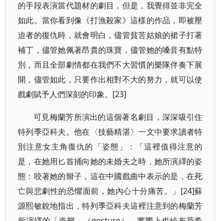
的手段表演當代題材的劇目，但是，我覺得並非完全
如此。當你看到像《打漁殺家》這樣的作品，即被壓
迫者的復仇時，就會明白，儘管貧苦姑娘的裙子打著
補丁，儘管她佩著昂貴的珠寶，儘管她的嗓音有點特
別，而且全部劇情都在我們不大習慣的樂隊伴奏下展
開，儘管如此，只要作出相對不大的努力，就可以使
戲劇賦予人們深刻的印象。[23]
可見梅蘭芳所演出的這個著名劇目，深深吸引住
特列季亞科夫。他在〈技藝精湛〉一文中要求讀者特
別注意女主角復仇的「姿態」：「這裡值得注意的
是，在她用匕首捅向她的未婚夫之時，她所演繹的姿
態：咬著她的辮子，這在中國戲曲中表示的是，在死
亡與悲劇性的恐懼面前，她內心十分痛苦。」[24]蘇
源熙敏銳地指出，特列季亞科夫這裡注意到的梅蘭芳
所演繹的「姿態」（gesture），實際上也給布萊希