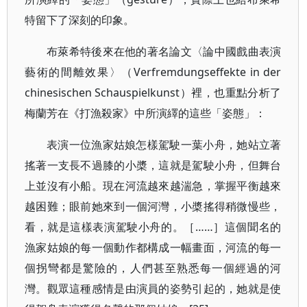
特留下了深刻的印象。
布萊希特後來在他的著名論文〈論中國戲曲表演
藝術的間離效果〉（Verfremdungseffekte in der
chinesischen Schauspielkunst）裡，也重點分析了
梅蘭芳在《打漁殺家》中所演繹的這些「姿態」：
表演一位漁家姑娘怎樣駕駛一葉小舟，她站立著
搖著一支長不過膝的小槳，這就是駕駛小舟，但舞台
上並沒有小船。現在河流越來越湍急，掌握平衡越來
越困難；眼前她來到一個河灣，小槳搖得稍微慢些，
看，就是這樣表演駕駛小舟的。［……］這個聞名的
漁家姑娘的每一個動作都構成一幅畫面，河流的每一
個拐彎都是驚險的，人們甚至熟悉每一個經過的河
灣。觀眾這種感情是由演員的姿勢引起的，她就是使