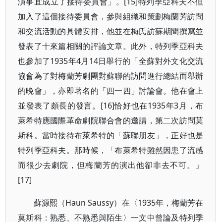
演事宜成立了接待委員會」。[15]特列季亞科夫不但
加入了這個接待委員會，參與組織和策劃梅蘭芳訪問
和交流活動的具體安排，他並在梅氏訪蘇期間撰寫並
發表了十來篇相關的評論文章。此外，特列季亞科夫
也參加了1935年4月14日舉行的「全蘇對外文化交流
協會為了對梅蘭芳劇團對蘇聯的訪問進行總結而舉辦
的晚會」，亦即著名的「四一四」討論會。他在會上
並發表了頗長的發言。[16]恰好也在1935年3月，布
萊希特應國際革命劇院聯合會的邀請，第二次訪問莫
斯科。當時接待布萊希特的「蘇聯朋友」，正好也是
特列季亞科夫。那時候，「布萊希特雖然因患了流感
而很少去劇院，但梅蘭芳的演出他卻非去不可。」
[17]
蘇源熙（Haun Saussy）在〈1935年，梅蘭芳在
莫斯科：熟悉、不熟悉與陌生〉一文中曾論及特列季