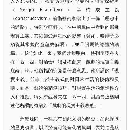
人人想要的。」梅蘭芳為特列季亞科夫和愛森斯坦
（Sergei Eisenstein）等構成主義
（constructivism）前衛藝術家指出了一條「理想中
的道路」。特列季亞科夫「在中國戲曲中看到的那種
現實主義，其細節受到程式的影響（譬如，咬辮子必
須從其常規的意蘊去解釋），並且附屬於總體的結
構。」[21]如此一來，我們才能明白，特列季亞科夫
在「四一四」討論會中談及梅蘭芳「戲劇的現實主義
底蘊」時，他所指的究竟是什麼意思。他所謂的「現
實主義」並非自然主義式的對日常生活的模仿和反
映，而是「藝術的精湛技巧」對現實生活的創造性介
入和推動。特列季亞科夫在「四一四」討論會這樣闡
述他所謂的梅蘭芳「戲劇的現實主義底蘊」：
毫無疑問，一種具有如此文明的歷史，如此深厚
的歷史積澱，以至於有可能僵化的戲劇，要前進是艱