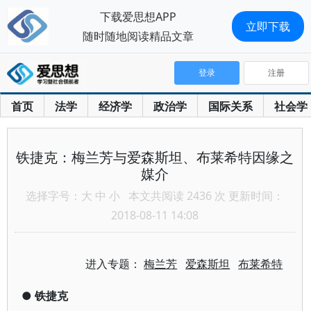
下载爱思想APP
立即下载
随时随地阅读精品文章
登录
注册
首页
法学
经济学
政治学
国际关系
社会学
铁捷克：梅兰芳与爱森斯坦、布莱希特因缘之
媒介
选择字号：
大
中
小
本文共阅读 2436 次 更新时间：
2018-08-11 14:08
进入专题：
梅兰芳
爱森斯坦
布莱希特
●
铁捷克