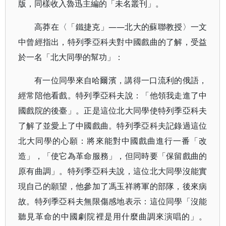
版，同樣收入魯迅主編的「未名叢刊」。
高莽在〈「鐵捷克」——北大的蘇聯教授〉一文
中曾經指出，特列季亞科夫對中國戲曲的了解，受益
於一名「北大同學的幫功」：
有一位同學來自哈爾濱，講得一口流利的俄語，
經常陪他看戲。特列季亞科夫說：「他領我走進了中
國戲院的後臺」。正是這位北大同學使特列季亞科夫
了解了並愛上了中國戲曲。特列季亞科夫記錄過這位
北大同學的心願：將來能對中國戲曲進行一番「改
造」，「使它為革命服務」，但同時要「保留戲曲的
原有曲調」。特列季亞科夫說，這位北大同學沒能實
現自己的願望，他參加了馮玉祥將軍的部隊，後來病
故。特列季亞科夫無限傷感地表示：這位同學「沒能
聽見革命的中國劇院裡是用什麼曲調來演唱的」。