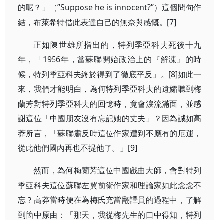
的呢？」（”Suppose he is innocent?”）這個問句作
結，布萊希特借此表達自己的無奈與感慨。[7]
正如陳世雄所指出的，特列季亞科夫死後十九
年，「1956年，當蘇聯開始政治上的『解涷』的時
候，特列季亞科夫終於得到了徹底平反」。[8]如此一
來，我們才能明白，為何特列季亞科夫的遺孀聽到梅
蘭芳對特列季亞科夫的回憶時，竟會淚流滿面，並感
謝這位「中國朋友沒有忘記她的丈夫」？因為誠如高
莽所言，「蘇聯肅反時這位作家遭到不應有的厄運，
從此他們國內再也不提他了。」[9]
然而，為何梅蘭芳這位中國戲曲大師，會對特列
季亞科夫這位蘇聯左翼前衛作家和理論家如此念念不
忘？高莽當時便在為梅氏充當翻譯員的過程中，了解
到箇中原由：「那天，我從梅先生的口中得知，特列