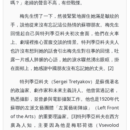
嗎？」老婦的聲音不高，有些戰慄。
梅先生愣了一下，然後緊緊地握住她滿是皺紋的
手，說他從來沒有忘記這位熱情的蘇聯朋友。梅先生
回憶起自己與特列季亞科夫初次會面，他們在火車
上、劇場裡推心置腹交談的情景。特列季亞科夫夫人
也許沒有想到她的話會引出梅先生對往事的回憶，吐
露一片感人肺腑的心語，她的淚水驟然湧出眼眶，掛
在面頰上，她感謝中國朋友沒有忘記她的丈夫。[2]
特列季亞科夫（Sergei Tretyakov）是蘇俄著名
的政論家、劇作家和未來主義詩人。他曾當過記者，
熟悉攝影，並曾參與電影攝製工作。他也是1920年代
蘇聯的左派文藝團體「左翼藝術陣線」（Left Front
of the Arts）的重要理論家。[3]特列季亞科夫在西方
廣為人知，主要因為他是梅耶荷德（Vsevolod