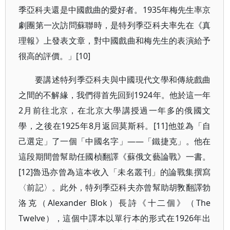
季亞科夫還是中國戲曲的愛好者。1935年梅先生率京
劇團第一次訪問蘇聯時，是特列季亞科夫率先在《真
理報》上發表文章，對中國戲曲和梅先生的表演給予
很高的評價。」[10]
要講述特列季亞科夫與中國現代文學和傳統戲曲
之間的不解緣，我們得首先回到1924年。他於這一年
2月前往北京，在北京大學講授過一年多的俄國文
學，之後在1925年8月返回莫斯科。[11]他並為「自
己選定」了一個「中國名字」——「鐵捷克」。他在
這段期間曾幫助任國楨翻譯《蘇俄文藝論戰》一書。
[12]魯迅亦曾為這本收入「未名叢刊」的論戰集撰寫
〈前記〉。此外，特列季亞科夫亦曾幫助胡斆翻譯勃
洛克（Alexander Blok）長詩《十二個》（The
Twelve），這個中譯本以單行本的形式在1926年出