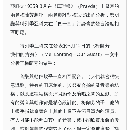
亞科夫1935年3月在《真理報》（Pravda）上發表的
兩篇梅蘭芳劇評。兩篇劇評對梅氏演出的分析，都明
顯與特列季亞科夫在「四一四」討論會的發言論點相
互呼應。
特列季亞科夫在發表於3月12日的〈梅蘭芳——
我們的貴賓〉（Mei Lanfang—Our Guest）一文中
分析了梅蘭芳的做手：
音樂與動作幾乎一直相互配合。（人們就會很快
意識到）特有的而原創的、與節奏合拍的及音樂的結
構，以及這種結構與演員動作及演唱之間的互動。所
有的聲音與動作都是精心設計的。梅蘭芳的手：他的
十根手指就像舞台上其他十個不在節目單內的演員。
有人可能不能明白其中的音樂，或不能欣賞服飾的優
雅，或對戲劇的線索並不了然；但一定會被這些手指