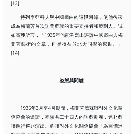
[13]
特列季亞科夫與中國戲曲的這段因緣，使他後來
成為梅蘭芳首次訪問蘇聯的重要支持者和策劃人。誠
如高莽所言，「1935年他能夠寫出評論中國戲曲與梅
蘭芳藝術的文章，也是得益於北大同學的幫助。」
[14]
姿態與間離
1935年3月至4月期間，梅蘭芳應蘇聯對外文化關
係協會的邀請，率領共二十四人的訪蘇劇團，遠赴蘇
聯進行巡迴演出。蘇聯對外文化關係協會「為籌備巡