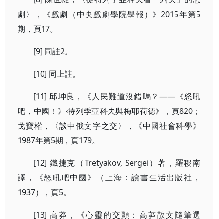
劇〉，《戲劇（中央戲劇學院學報）》2015年第5
期，頁17。
[9] 同註2。
[10] 同上註。
[11] 邱坤良，《人民難道沒錯嗎？——《怒吼
吧，中國！》‧特列季亞科夫與梅耶荷德》，頁820；
戈寶權，〈談中俄文字之交〉，《中國社會科學》
1987年第5期，頁179。
[12] 鐵捷克（Tretyakov, Sergei）著，羅稷南
譯，《怒吼吧中國》（上海：讀書生活出版社，
1937），頁5。
[13] 高莽，《心靈的交顫：高莽散文隨筆選