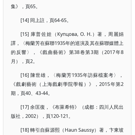
集》，頁65。
[14] 同上註，頁64-65。
[15] 庫普佐娃（Купцова, О. Н.）著，周麗娟
譯，〈梅蘭芳在蘇聯1935年的巡演及其在蘇聯媒體上
的反響〉，《戲曲藝術》第38卷第3期（2017年8
月），頁2。
[16] 陳世雄，〈梅蘭芳1935年訪蘇檔案考〉，
《戲劇藝術（上海戲劇學院學報）》，2015年第2
期，頁40、43-44。
[17] 余匡復，《布萊希特》（成都：四川人民出
版社，2002），頁120-121。
[18] 轉引自蘇源熙（Haun Saussy）著，卞東坡