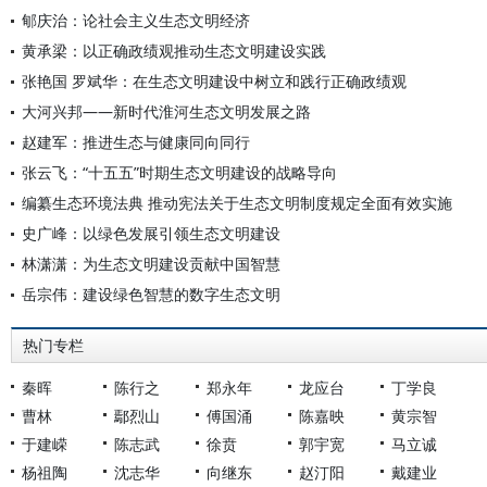
郇庆治：论社会主义生态文明经济
黄承梁：以正确政绩观推动生态文明建设实践
张艳国 罗斌华：在生态文明建设中树立和践行正确政绩观
大河兴邦——新时代淮河生态文明发展之路
赵建军：推进生态与健康同向同行
张云飞：“十五五”时期生态文明建设的战略导向
编纂生态环境法典 推动宪法关于生态文明制度规定全面有效实施
史广峰：以绿色发展引领生态文明建设
林潇潇：为生态文明建设贡献中国智慧
岳宗伟：建设绿色智慧的数字生态文明
热门专栏
秦晖
陈行之
郑永年
龙应台
丁学良
曹林
鄢烈山
傅国涌
陈嘉映
黄宗智
于建嵘
陈志武
徐贲
郭宇宽
马立诚
杨祖陶
沈志华
向继东
赵汀阳
戴建业