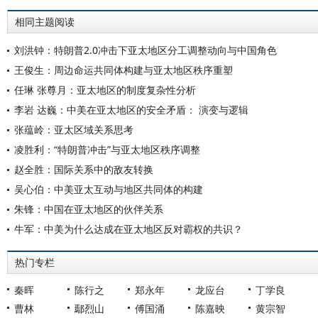
相同主题阅读
刘洪钟：特朗普2.0冲击下亚太地区分工调整动向与中国角色
王俊生：周边命运共同体构建与亚太地区秩序重塑
任琳 张尊月：亚太地区的制度复杂性分析
李岩 达巍：中美在亚太地区的安全矛盾： 演变与逻辑
张蕴岭：亚太区域关系思考
凌胜利：“特朗普冲击”与亚太地区秩序调整
赵全胜：国际关系中的敌友转换
吴心伯：中美亚太互动与地区共同体的构建
朱锋：中国在亚太地区的伙伴关系
牛军：中美为什么达成在亚太地区反对霸权的共识？
热门专栏
秦晖
陈行之
郑永年
龙应台
丁学良
曹林
鄢烈山
傅国涌
陈嘉映
黄宗智