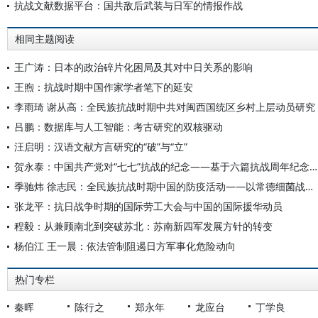
抗战文献数据平台：国共敌后武装与日军的情报作战
相同主题阅读
王广涛：日本的政治碎片化困局及其对中日关系的影响
王煦：抗战时期中国作家学者笔下的延安
李雨琦 谢从高：全民族抗战时期中共对闽西国统区乡村上层动员研究
吕鹏：数据库与人工智能：考古研究的双核驱动
汪启明：汉语文献方言研究的“破”与“立”
贺永泰：中国共产党对“七七”抗战的纪念——基于六篇抗战周年纪念宣言的分析
季驰炜 徐志民：全民族抗战时期中国的防疫活动——以常德细菌战防治为例
张龙平：抗日战争时期的国际劳工大会与中国的国际援华动员
程毅：从兼顾南北到突破苏北：苏南新四军发展方针的转变
杨伯江 王一晨：依法管制阻遏日方军事化危险动向
热门专栏
秦晖
陈行之
郑永年
龙应台
丁学良