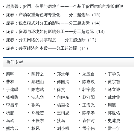
赵燕菁：货币、信用与房地产——一个基于货币供给的增长假说
庞春：产消双重角色与专业化——分工超边际（15）
庞春：税负模式对分工的影响——分工超边际（14）
庞春：资源与环境如何影响分工——分工超边际（13）
庞春：分工网络的共享程度——分工超边际（12）
庞春：共享经济的本质——分工超边际（11）
热门专栏
秦晖
陈行之
郑永年
龙应台
丁学良
曹林
鄢烈山
傅国涌
陈嘉映
黄宗智
于建嵘
陈志武
徐贲
郭宇宽
马立诚
杨祖陶
沈志华
向继东
赵汀阳
戴建业
李昌平
张鸣
杨奎松
王海光
周濂
杨鹏
邓晓芒
王缉思
陈奉孝
郭世佑
马玲
王振东
狄马
袁伟时
史啸虎
熊培云
秋风
刘小枫
孟令伟
雷一宁