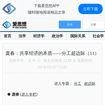
下载爱思想APP
立即下载
随时随地阅读精品文章
登录
注册
首页
法学
经济学
政治学
国际关系
社会学
庞春：共享经济的本质——分工超边际（11）
选择字号：
大
中
小
本文共阅读 2238 次 更新时间：
2018-05-07 15:43
进入专题：
分工
超边际
●
庞春
(
进入专栏
)