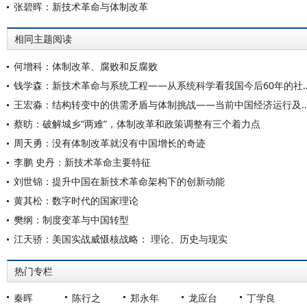
张碧晖：新技术革命与体制改革
相同主题阅读
何增科：体制改革、腐败和反腐败
钱学森：新技术革命与系统工程——从系
王宏淼：结构转变中的供需矛盾与体制挑战——当前中国经济运行
蔡昉：破解城乡“两难”，体制改革和政策调整有三个着力点
周天勇：没有体制改革就没有中国增长的奇迹
李鹏 史丹：新技术革命主要特征
刘世锦：提升中国在新技术革命架构下的创新动能
黄其松：数字时代的国家理论
樊纲：制度变革与中国转型
江天骄：美国实战威慑核战略： 理论、历史与现实
热门专栏
秦晖
陈行之
郑永年
龙应台
丁学良